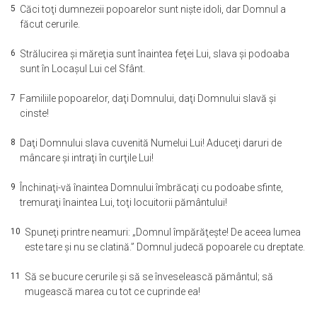
5
Căci toţi dumnezeii popoarelor sunt nişte idoli, dar Domnul a
făcut cerurile.
6
Strălucirea şi măreţia sunt înaintea feţei Lui, slava şi podoaba
sunt în Locaşul Lui cel Sfânt.
7
Familiile popoarelor, daţi Domnului, daţi Domnului slavă şi
cinste!
8
Daţi Domnului slava cuvenită Numelui Lui! Aduceţi daruri de
mâncare şi intraţi în curţile Lui!
9
Închinaţi-vă înaintea Domnului îmbrăcaţi cu podoabe sfinte,
tremuraţi înaintea Lui, toţi locuitorii pământului!
10
Spuneţi printre neamuri: „Domnul împărăţeşte! De aceea lumea
este tare şi nu se clatină.” Domnul judecă popoarele cu dreptate.
11
Să se bucure cerurile şi să se înveselească pământul; să
mugească marea cu tot ce cuprinde ea!