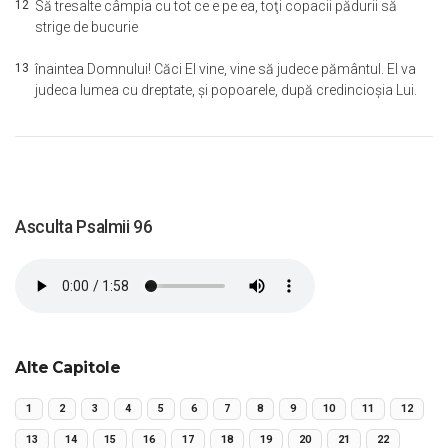
12
Să tresalte câmpia cu tot ce e pe ea, toţi copacii pădurii să
strige de bucurie
13
înaintea Domnului! Căci El vine, vine să judece pământul. El va
judeca lumea cu dreptate, şi popoarele, după credincioşia Lui.
Asculta Psalmii 96
Alte Capitole
1
2
3
4
5
6
7
8
9
10
11
12
13
14
15
16
17
18
19
20
21
22