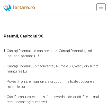
Psalmii, Capitolul 96
1
Cântaţi Domnului o cântare nouă! Cântaţi Domnului, toţi
locuitorii pământului!
2
Cântaţi Domnului, binecuvântaţi Numele Lui, vestiţi din zi în zi
mântuirea Lui!
3
Povestiţi printre neamuri slava Lui, printre toate popoarele
minunile Lui!
4
Căci Domnul este mare şi foarte vrednic de laudă. El este mai de
temut decât toţi dumnezeii.