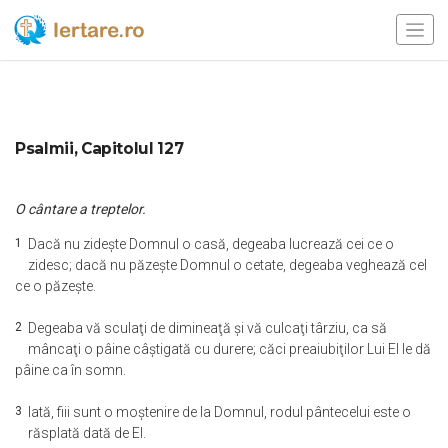
Psalmii, Capitolul 127
O cântare a treptelor.
1
Dacă nu zideşte Domnul o casă, degeaba lucrează cei ce o
zidesc; dacă nu păzeşte Domnul o cetate, degeaba veghează cel
ce o păzeşte.
2
Degeaba vă sculaţi de dimineaţă şi vă culcaţi târziu, ca să
mâncaţi o pâine câştigată cu durere; căci preaiubiţilor Lui El le dă
pâine ca în somn.
3
Iată, fiii sunt o moştenire de la Domnul, rodul pântecelui este o
răsplată dată de El.