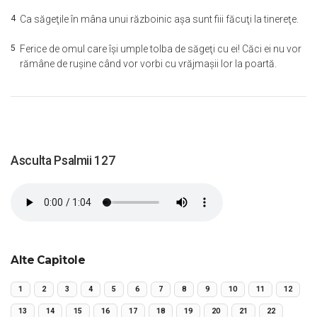
4
Ca săgeţile în mâna unui războinic aşa sunt fiii făcuţi la tinereţe.
5
Ferice de omul care îşi umple tolba de săgeţi cu ei! Căci ei nu vor
rămâne de ruşine când vor vorbi cu vrăjmaşii lor la poartă.
Asculta Psalmii 127
Alte Capitole
1
2
3
4
5
6
7
8
9
10
11
12
13
14
15
16
17
18
19
20
21
22