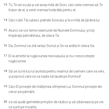
13
Tu Te vei scula şi vei avea milă de Sion; căci este vremea să Te
înduri de el, a venit vremea hotărâtă pentru el.
14
Căci robii Tăi iubesc pietrele Sionului şi le e milă de ţărâna lui.
15
Atunci se vor teme neamurile de Numele Domnului, şi toţi
împăraţii pământului, de slava Ta.
16
Da, Domnul va zidi iarăşi Sionul şi Se va arăta în slava Sa.
17
El ia aminte la rugăciunea nevoiaşului şi nu-i nesocoteşte
rugăciunea.
18
Să se scrie lucrul acesta pentru neamul de oameni care va veni,
şi poporul care se va naşte să laude pe Domnul!
19
Căci El priveşte din înălţimea sfinţeniei Lui; Domnul priveşte din
ceruri pe pământ,
20
ca să audă gemetele prinşilor de război şi să izbăvească pe cei
ce sunt pe moarte;