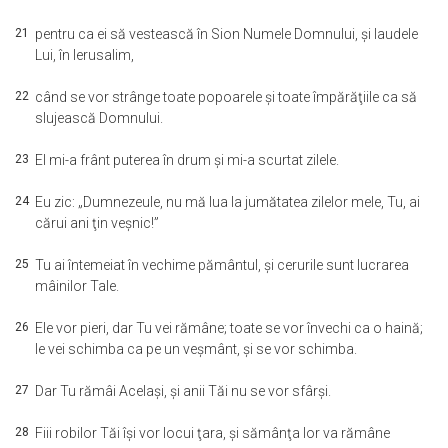
21
pentru ca ei să vestească în Sion Numele Domnului, şi laudele
Lui, în Ierusalim,
22
când se vor strânge toate popoarele şi toate împărăţiile ca să
slujească Domnului.
23
El mi-a frânt puterea în drum şi mi-a scurtat zilele.
24
Eu zic: „Dumnezeule, nu mă lua la jumătatea zilelor mele, Tu, ai
cărui ani ţin veşnic!”
25
Tu ai întemeiat în vechime pământul, şi cerurile sunt lucrarea
mâinilor Tale.
26
Ele vor pieri, dar Tu vei rămâne; toate se vor învechi ca o haină;
le vei schimba ca pe un veşmânt, şi se vor schimba.
27
Dar Tu rămâi Acelaşi, şi anii Tăi nu se vor sfârşi.
28
Fiii robilor Tăi îşi vor locui ţara, şi sămânţa lor va rămâne