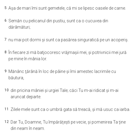
5
Aşa de mari îmi sunt gemetele, că mi se lipesc oasele de carne.
6
Semăn cu pelicanul din pustiu, sunt ca o cucuvea din
dărâmături;
7
nu mai pot dormi şi sunt ca pasărea singuratică pe un acoperiş.
8
În fiecare zi mă batjocoresc vrăjmaşii mei, şi potrivnicii mei jură
pe mine în mânia lor.
9
Mănânc ţărână în loc de pâine şi îmi amestec lacrimile cu
băutura,
10
din pricina mâniei şi urgiei Tale; căci Tu m-ai ridicat şi m-ai
aruncat departe.
11
Zilele mele sunt ca o umbră gata să treacă, şi mă usuc ca iarba.
12
Dar Tu, Doamne, Tu împărăţeşti pe vecie, şi pomenirea Ta ţine
din neam în neam.