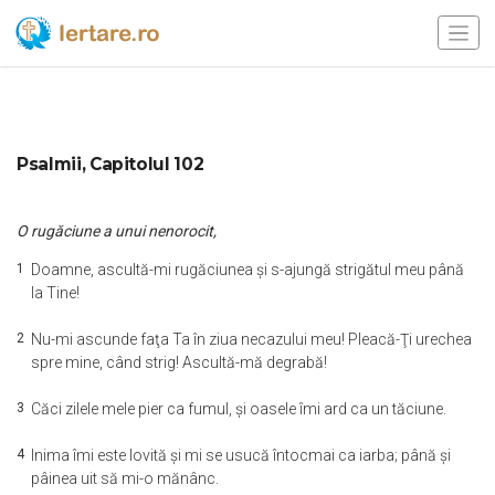
Psalmii, Capitolul 102
O rugăciune a unui nenorocit,
1
Doamne, ascultă-mi rugăciunea şi s-ajungă strigătul meu până
la Tine!
2
Nu-mi ascunde faţa Ta în ziua necazului meu! Pleacă-Ţi urechea
spre mine, când strig! Ascultă-mă degrabă!
3
Căci zilele mele pier ca fumul, şi oasele îmi ard ca un tăciune.
4
Inima îmi este lovită şi mi se usucă întocmai ca iarba; până şi
pâinea uit să mi-o mănânc.