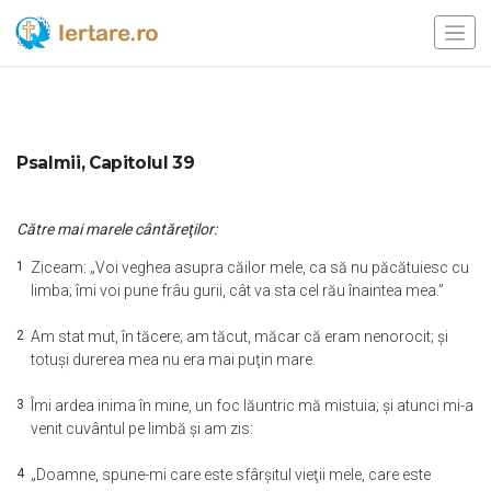
Psalmii, Capitolul 39
Către mai marele cântăreţilor:
1
Ziceam: „Voi veghea asupra căilor mele, ca să nu păcătuiesc cu
limba; îmi voi pune frâu gurii, cât va sta cel rău înaintea mea.”
2
Am stat mut, în tăcere; am tăcut, măcar că eram nenorocit; şi
totuşi durerea mea nu era mai puţin mare.
3
Îmi ardea inima în mine, un foc lăuntric mă mistuia; şi atunci mi-a
venit cuvântul pe limbă şi am zis:
4
„Doamne, spune-mi care este sfârşitul vieţii mele, care este