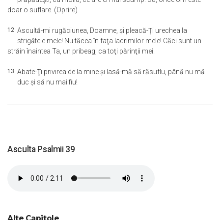
doar o suflare. (Oprire)
12
Ascultă-mi rugăciunea, Doamne, şi pleacă-Ţi urechea la
strigătele mele! Nu tăcea în faţa lacrimilor mele! Căci sunt un
străin înaintea Ta, un pribeag, ca toţi părinţii mei.
13
Abate-Ţi privirea de la mine şi lasă-mă să răsuflu, până nu mă
duc şi să nu mai fiu!
Asculta Psalmii 39
Alte Capitole