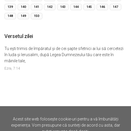
139
140
141
142
143
144
145
146
147
148
149
150
Versetul zilei
Tu eşti trimis de împăratul şi de cei şapte sfetnici ai lui să cercetezi
în Iuda şi Ierusalim, după Legea Dumnezeului tău care este în
mâinile tale,
Ezra, 7:14
Acest site web folosește cookie-uri pentru a vă îmbunătăți
©
Iertare.ro.
2026
experiența. Vom presupune că sunteți de acord cu asta, dar