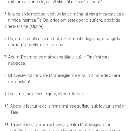
măsura zilelor mele, ca să ştiu cât de trecător sunt.”
5
Iată că zilele mele sunt cât un lat de mână, şi viaţa mea este ca o
nimica înaintea Ta. Da, orice om este doar o suflare, oricât de
bine s-ar ţine. (Oprire)
6
Da, omul umblă ca o umbră, se frământă degeaba, strânge la
comori, şi nu ştie cine le va lua.
7
Acum, Doamne, ce mai pot nădăjdui eu? În Tine îmi este
nădejdea.
8
Izbăveşte-mă de toate fărădelegile mele! Nu mă face de ocara
celui nebun!
9
Stau mut, nu deschid gura, căci Tu lucrezi.
10
Abate-Ţi loviturile de la mine! Îmi iese sufletul sub loviturile mâinii
Tale.
11
Tu pedepseşti pe om şi-l loveşti pentru fărădelegea lui: îi
prăpădeşti, ca molia, ce are el mai scump. Da, orice om este