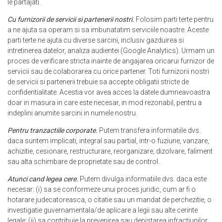
le partajati.
Cu furnizorii de servicii si partenerii nostri.
Folosim parti terte pentru
a ne ajuta sa operam si sa imbunatatim serviciile noastre. Aceste
parti terte ne ajuta cu diverse sarcini, inclusiv gazduirea si
intretinerea datelor, analiza audientei (Google Analytics). Urmam un
proces de verificare stricta inainte de angajarea oricarui furnizor de
servicii sau de colaborarea cu orice partener. Toti furnizorii nostri
de servicii si partenerii trebuie sa accepte obligatii stricte de
confidentialitate. Acestia vor avea acces la datele dumneavoastra
doar in masura in care este necesar, in mod rezonabil, pentru a
indeplini anumite sarcini in numele nostru.
Pentru tranzactiile corporate.
Putem transfera informatiile dvs.
daca suntem implicati, integral sau partial, intr-o fuziune, vanzare,
achizitie, cesionare, restructurare, reorganizare, dizolvare, faliment
sau alta schimbare de proprietate sau de control.
Atunci cand legea cere.
Putem divulga informatiile dvs. daca este
necesar: (i) sa se conformeze unui proces juridic, cum ar fi o
hotarare judecatoreasca, o citatie sau un mandat de perchezitie, o
investigatie guvernamentala/de aplicare a legii sau alte cerinte
legale; (ii) sa contribuie la prevenirea sau depistarea infractiunilor