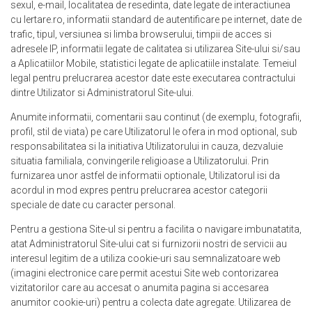
sexul, e-mail, localitatea de resedinta, date legate de interactiunea
cu Iertare.ro, informatii standard de autentificare pe internet, date de
trafic, tipul, versiunea si limba browserului, timpii de acces si
adresele IP, informatii legate de calitatea si utilizarea Site-ului si/sau
a Aplicatiilor Mobile, statistici legate de aplicatiile instalate. Temeiul
legal pentru prelucrarea acestor date este executarea contractului
dintre Utilizator si Administratorul Site-ului.
Anumite informatii, comentarii sau continut (de exemplu, fotografii,
profil, stil de viata) pe care Utilizatorul le ofera in mod optional, sub
responsabilitatea si la initiativa Utilizatorului in cauza, dezvaluie
situatia familiala, convingerile religioase a Utilizatorului. Prin
furnizarea unor astfel de informatii optionale, Utilizatorul isi da
acordul in mod expres pentru prelucrarea acestor categorii
speciale de date cu caracter personal.
Pentru a gestiona Site-ul si pentru a facilita o navigare imbunatatita,
atat Administratorul Site-ului cat si furnizorii nostri de servicii au
interesul legitim de a utiliza cookie-uri sau semnalizatoare web
(imagini electronice care permit acestui Site web contorizarea
vizitatorilor care au accesat o anumita pagina si accesarea
anumitor cookie-uri) pentru a colecta date agregate. Utilizarea de