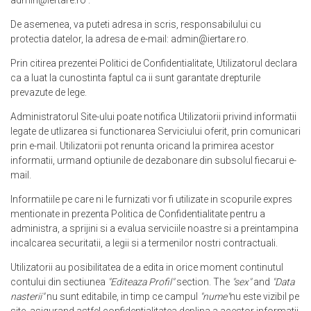
admin@iertare.ro
.
De asemenea, va puteti adresa in scris, responsabilului cu
protectia datelor, la adresa de e-mail:
admin@iertare.ro
.
Prin citirea prezentei
Politici de Confidentialitate
, Utilizatorul declara
ca a luat la cunostinta faptul ca ii sunt garantate drepturile
prevazute de lege.
Administratorul Site-ului poate notifica Utilizatorii privind informatii
legate de utlizarea si functionarea Serviciului oferit, prin comunicari
prin e-mail. Utilizatorii pot renunta oricand la primirea acestor
informatii, urmand optiunile de dezabonare din subsolul fiecarui e-
mail.
Informatiile pe care ni le furnizati vor fi utilizate in scopurile expres
mentionate in prezenta
Politica de Confidentialitate
pentru a
administra, a sprijini si a evalua serviciile noastre si a preintampina
incalcarea securitatii, a legii si a termenilor nostri contractuali.
Utilizatorii au posibilitatea de a edita in orice moment continutul
contului din sectiunea
"Editeaza Profil"
section. The
"sex"
and
"Data
nasterii"
nu sunt editabile, in timp ce campul
"nume"
nu este vizibil pe