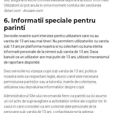
site, asigurand astfel confidentialitatea deplina a acestor informatii.
Utilizatorii isi pot anula in orice moment contului din sectiunea
Setari cont - Anulare cont
.
6. Informatii speciale pentru
parinti
Serviciile noastre sunt interzise pentru utilizatorii care nu au
varsta de 13 ani sau mai tineri. Nu permitem utilizatorilor cu varsta
sub 13 ani pe platforma noastra si nu colectam cu buna stiinta
informatii personale de la nimeni sub varsta de 13 ani. Daca
banuiti ca un utilizator are mai putin de 13 ani, utilizati mecanismul
de raportare disponibil.
Desi serviciile nu vizeaza copii sub varsta de 13 ani, politica
noastra este sa respectam legile, atunci cand este necesara
permisiunea parinților sau a tutorelui, inainte de colectarea,
utilizarea sau dezvaluirea informatiilor despre copii.
Administratorul Site-ului recomanda ferm ca parintii sa isi asume
un rol activ de supraveghere a activitatilor online ale copiilor lor. In
cazul in care consideri ca am colectat date personale de la
persoane sub varsta de 13 ani, contacteaza-ne la adresa: