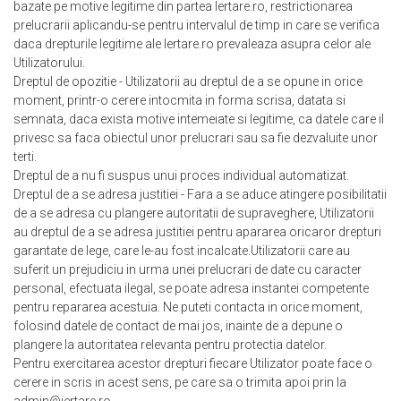
bazate pe motive legitime din partea Iertare.ro, restrictionarea
prelucrarii aplicandu-se pentru intervalul de timp in care se verifica
daca drepturile legitime ale Iertare.ro prevaleaza asupra celor ale
Utilizatorului.
Dreptul de opozitie - Utilizatorii au dreptul de a se opune in orice
moment, printr-o cerere intocmita in forma scrisa, datata si
semnata, daca exista motive intemeiate si legitime, ca datele care il
privesc sa faca obiectul unor prelucrari sau sa fie dezvaluite unor
terti.
Dreptul de a nu fi suspus unui proces individual automatizat.
Dreptul de a se adresa justitiei - Fara a se aduce atingere posibilitatii
de a se adresa cu plangere autoritatii de supraveghere, Utilizatorii
au dreptul de a se adresa justitiei pentru apararea oricaror drepturi
garantate de lege, care le-au fost incalcate.Utilizatorii care au
suferit un prejudiciu in urma unei prelucrari de date cu caracter
personal, efectuata ilegal, se poate adresa instantei competente
pentru repararea acestuia. Ne puteti contacta in orice moment,
folosind datele de contact de mai jos, inainte de a depune o
plangere la autoritatea relevanta pentru protectia datelor.
Pentru exercitarea acestor drepturi fiecare Utilizator poate face o
cerere in scris in acest sens, pe care sa o trimita apoi prin la