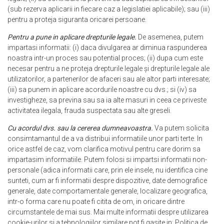
(sub rezerva aplicarii in fiecare caz a legislatiei aplicabile); sau (iii)
pentru a proteja siguranta oricarei persoane.
Pentru a pune in aplicare drepturile legale.
De asemenea, putem
impartasi informatii: (i) daca divulgarea ar diminua raspunderea
noastra intr-un proces sau potential proces; (ii) dupa cum este
necesar pentru a ne proteja drepturile legale și drepturile legale ale
utilizatorilor, a partenerilor de afaceri sau ale altor parti interesate;
(iii) sa punem in aplicare acordurile noastre cu dvs.; si (iv) sa
investigheze, sa previna sau sa ia alte masuri in ceea ce priveste
activitatea ilegala, frauda suspectata sau alte greseli.
Cu acordul dvs. sau la cererea dumneavoastra.
Va putem solicita
consimtamantul de a va distribui informatiile unor parti terte. In
orice astfel de caz, vom clarifica motivul pentru care dorim sa
impartasim informatiile. Putem folosi si impartsi informatii non-
personale (adica informatii care, prin ele insele, nu identifica cine
sunteti, cum ar fi informatii despre dispozitive, date demografice
generale, date comportamentale generale, localizare geografica,
intr-o forma care nu poate fi citita de om, in oricare dintre
circumstantele de mai sus. Mai multe informatii despre utilizarea
cookie-urilor si a tehnologiilor similare pot fi gasite in:
Politica de