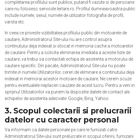
completarea profilului sunt publice, putand fi vazute si de persoane
care nu folosesc serviciile Iertare.ro. Profilul dumneavoastra public
include numele, sexul, numele de utilizator fotografia de profil,
varsta etc.
In ceea ce priveste vizibilitatea profilului public din motoarele de
cautare, Administratorul Site-ului nu are control asupra
continutului deja indexat si stocat in memoria cache a motoarelor
de cautare. Pentru a solicita eliminarea imediata a acestei liste de
cautare, va trebui sa contactati echipa de asistenta a motorului de
cautare specific. Din pacate, Administratorul Site-ului nu poate
trimite in numele Utilizatorilor, cereri de eliminare a continutului deja
indexat in memorai acestor motoare de cautare. Ne cerem scuze
pentru eventualele neplaceri cauzate de acest lucru. Pentru a veni in
sprijinul Utilizatorilor va punem la dispozitie datele de contact ale
echipelor de asistenta adecvate:
Google
,
Bing
,
Yahoo
3. Scopul colectarii si prelucrarii
datelor cu caracter personal
Va informam ca datele personale pe care le furnizati catre
Administratorul Site-ului sunt prelucrate in scopul oferirii, furnizarii