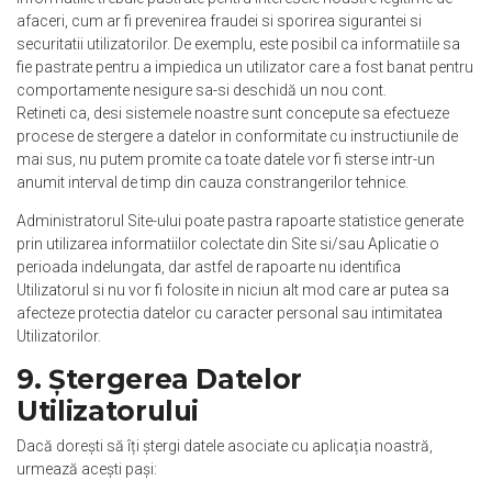
afaceri, cum ar fi prevenirea fraudei si sporirea sigurantei si
securitatii utilizatorilor. De exemplu, este posibil ca informatiile sa
fie pastrate pentru a impiedica un utilizator care a fost banat pentru
comportamente nesigure sa-si deschidă un nou cont.
Retineti ca, desi sistemele noastre sunt concepute sa efectueze
procese de stergere a datelor in conformitate cu instructiunile de
mai sus, nu putem promite ca toate datele vor fi sterse intr-un
anumit interval de timp din cauza constrangerilor tehnice.
Administratorul Site-ului poate pastra rapoarte statistice generate
prin utilizarea informatiilor colectate din Site si/sau Aplicatie o
perioada indelungata, dar astfel de rapoarte nu identifica
Utilizatorul si nu vor fi folosite in niciun alt mod care ar putea sa
afecteze protectia datelor cu caracter personal sau intimitatea
Utilizatorilor.
9. Ștergerea Datelor
Utilizatorului
Dacă dorești să îți ștergi datele asociate cu aplicația noastră,
urmează acești pași: