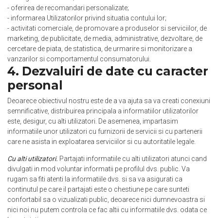
- oferirea de recomandari personalizate;
- informarea Utilizatorilor privind situatia contului lor;
- activitati comerciale, de promovare a produselor si serviciilor, de
marketing, de publicitate, de media, administrative, dezvoltare, de
cercetare de piata, de statistica, de urmarire si monitorizare a
vanzarilor si comportamentul consumatorului.
4. Dezvaluiri de date cu caracter
personal
Deoarece obiectivul nostru este de a va ajuta sa va creati conexiuni
semnificative, distribuirea principala a informatiilor utilizatorilor
este, desigur, cu alti utilizatori. De asemenea, impartasim
informatiile unor utilizatori cu furnizorii de servicii si cu partenerii
care ne asista in exploatarea serviciilor si cu autoritatile legale.
Cu alti utilizatori.
Partajati informatiile cu alti utilizatori atunci cand
divulgati in mod voluntar informatii pe profilul dvs. public. Va
rugam sa fiti atenti la informatiile dvs. si sa va asigurati ca
continutul pe care il partajati este o chestiune pe care sunteti
confortabil sa o vizualizati public, deoarece nici dumnevoastra si
nici noi nu putem controla ce fac altii cu informatiile dvs. odata ce