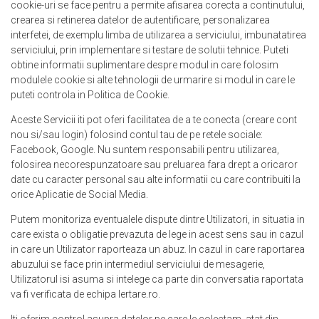
cookie-uri se face pentru a permite afisarea corecta a continutului,
crearea si retinerea datelor de autentificare, personalizarea
interfetei, de exemplu limba de utilizarea a serviciului, imbunatatirea
serviciului, prin implementare si testare de solutii tehnice. Puteti
obtine informatii suplimentare despre modul in care folosim
modulele cookie si alte tehnologii de urmarire si modul in care le
puteti controla in
Politica de Cookie
.
Aceste Servicii iti pot oferi facilitatea de a te conecta (creare cont
nou si/sau login) folosind contul tau de pe retele sociale:
Facebook, Google. Nu suntem responsabili pentru utilizarea,
folosirea necorespunzatoare sau preluarea fara drept a oricaror
date cu caracter personal sau alte informatii cu care contribuiti la
orice Aplicatie de Social Media.
Putem monitoriza eventualele dispute dintre Utilizatori, in situatia in
care exista o obligatie prevazuta de lege in acest sens sau in cazul
in care un Utilizator raporteaza un abuz. In cazul in care raportarea
abuzului se face prin intermediul serviciului de mesagerie,
Utilizatorul isi asuma si intelege ca parte din conversatia raportata
va fi verificata de echipa Iertare.ro.