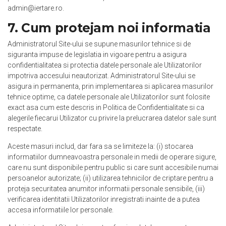
admin@iertare.ro
.
7. Cum protejam noi informatia
Administratorul Site-ului se supune masurilor tehnice si de
siguranta impuse de legislatia in vigoare pentru a asigura
confidentialitatea si protectia datele personale ale Utilizatorilor
impotriva accesului neautorizat. Administratorul Site-ului se
asigura in permanenta, prin implementarea si aplicarea masurilor
tehnice optime, ca datele personale ale Utilizatorilor sunt folosite
exact asa cum este descris in
Politica de Confidentialitate
si ca
alegerile fiecarui Utilizator cu privire la prelucrarea datelor sale sunt
respectate.
Aceste masuri includ, dar fara sa se limiteze la: (i) stocarea
informatiilor dumneavoastra personale in medii de operare sigure,
care nu sunt disponibile pentru public si care sunt accesibile numai
persoanelor autorizate; (ii) utilizarea tehnicilor de criptare pentru a
proteja securitatea anumitor informatii personale sensibile, (iii)
verificarea identitatii Utilizatorilor inregistrati inainte de a putea
accesa informatiile lor personale.