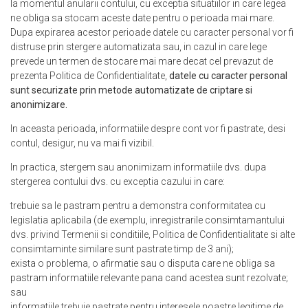
la momentul anularii contului, cu exceptia situatiilor in care legea
ne obliga sa stocam aceste date pentru o perioada mai mare.
Dupa expirarea acestor perioade datele cu caracter personal vor fi
distruse prin stergere automatizata sau, in cazul in care lege
prevede un termen de stocare mai mare decat cel prevazut de
prezenta
Politica de Confidentialitate
,
datele cu caracter personal
sunt securizate prin metode automatizate de criptare si
anonimizare.
In aceasta perioada, informatiile despre cont vor fi pastrate, desi
contul, desigur, nu va mai fi vizibil.
In practica, stergem sau anonimizam informatiile dvs. dupa
stergerea contului dvs. cu exceptia cazului in care:
trebuie sa le pastram pentru a demonstra conformitatea cu
legislatia aplicabila (de exemplu, inregistrarile consimtamantului
dvs. privind
Termenii si conditiile
,
Politica de Confidentialitate
si alte
consimtaminte similare sunt pastrate timp de 3 ani);
exista o problema, o afirmatie sau o disputa care ne obliga sa
pastram informatiile relevante pana cand acestea sunt rezolvate;
sau
informatiile trebuie pastrate pentru interesele noastre legitime de