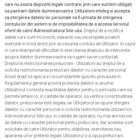
care nu exista dispozitii legale contrare, prin care suntem obligati
sa pastram datele dumneavoastra. Utilizatorii inteleg si accepta
ca stergerea datelor lor personale va fi urmata de stergerea
contului lor din sistem si de imposibilitatea de a accesa serviciul
oferit de catre Administratorul Site-ului.
Dreptul de a rectifica
datele care sunt incorecte, inexacte sau incomplete poate fi
exercitat in mod direct prin accesarea contului de Utilizator. In cazul
in care intampinati dificultati in exercitarea dreptului de interventie
asupra datelor dumneavoastra va rugam sa ne contactati.
Dreptul la restrictionarea prelucrarii - Utilizatorii au dreptul de a
solicita restrictionarea prelucrarii datelor cu caracter personal.
Acest drept se aplica in circumstantele specific prevazute in
Regulamentul general privind protectia datelor si anume:
Utilizatorul contesta exactitatea datelor pentru o perioada care sa
permita Iertare.ro, in calitate de operator, sa verifice corectitudinea
datelor; prelucrarea este ilegala, iar Utilizatorul se opune stergerii
datelor cu caracter personal si solicita restrictionarea utilizarii lor;
Administratorul Site-ului, in calitate de operator, nu mai are nevoie
de datele cu caracter personal pentru prelucrare, dar acestea sunt
solicitate de catre Utilizator pentru stabilirea, exercitarea sau
apararea unor pretentii legale; Utilizatorul s-a opus prelucrarii