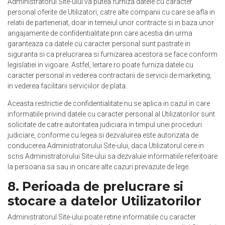
Administratorul Site-ului va putea furniza datele cu caracter
personal oferite de Utilizatori, catre alte companii cu care se afla in
relatii de parteneriat, doar in temeiul unor contracte si in baza unor
angajamente de confidentialitate prin care acestia din urma
garanteaza ca datele cu caracter personal sunt pastrate in
siguranta si ca prelucrarea si furnizarea acestora se face conform
legislatiei in vigoare. Astfel, Iertare.ro poate furniza datele cu
caracter personal in vederea contractarii de servicii de marketing,
in vederea facilitarii serviciilor de plata.
Aceasta restrictie de confidentialitate nu se aplica in cazul in care
informatiile privind datele cu caracter personal al Utilizatorilor sunt
solicitate de catre autoritatea judiciara in timpul unei proceduri
judiciare, conforme cu legea si dezvaluirea este autorizata de
conducerea Administratorului Site-ului, daca Utilizatorul cere in
scris Administratorului Site-ului sa dezvaluie informatiile referitoare
la persoana sa sau in oricare alte cazuri prevazute de lege.
8. Perioada de prelucrare si
stocare a datelor Utilizatorilor
Administratorul Site-ului poate retine informatiile cu caracter