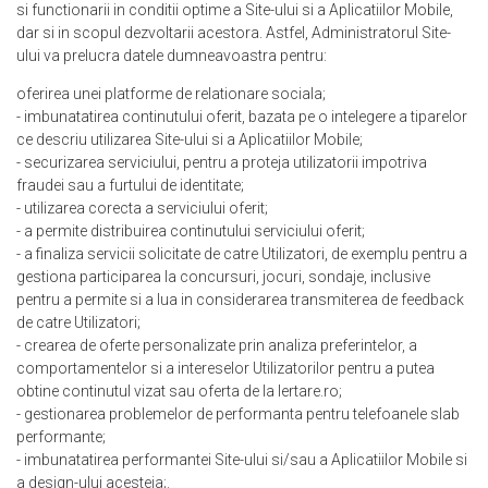
si functionarii in conditii optime a Site-ului si a Aplicatiilor Mobile,
dar si in scopul dezvoltarii acestora. Astfel, Administratorul Site-
ului va prelucra datele dumneavoastra pentru:
oferirea unei platforme de relationare sociala;
- imbunatatirea continutului oferit, bazata pe o intelegere a tiparelor
ce descriu utilizarea Site-ului si a Aplicatiilor Mobile;
- securizarea serviciului, pentru a proteja utilizatorii impotriva
fraudei sau a furtului de identitate;
- utilizarea corecta a serviciului oferit;
- a permite distribuirea continutului serviciului oferit;
- a finaliza servicii solicitate de catre Utilizatori, de exemplu pentru a
gestiona participarea la concursuri, jocuri, sondaje, inclusive
pentru a permite si a lua in considerarea transmiterea de feedback
de catre Utilizatori;
- crearea de oferte personalizate prin analiza preferintelor, a
comportamentelor si a intereselor Utilizatorilor pentru a putea
obtine continutul vizat sau oferta de la Iertare.ro;
- gestionarea problemelor de performanta pentru telefoanele slab
performante;
- imbunatatirea performantei Site-ului si/sau a Aplicatiilor Mobile si
a design-ului acesteia;.