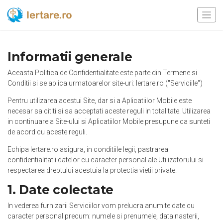
Informatii generale
Aceasta Politica de Confidentialitate este parte din Termene si
Conditii si se aplica urmatoarelor site-uri: Iertare.ro ("Serviciile")
Pentru utilizarea acestui Site, dar si a Aplicatiilor Mobile este
necesar sa cititi si sa acceptati aceste reguli in totalitate. Utilizarea
in continuare a Site-ului si Aplicatiilor Mobile presupune ca sunteti
de acord cu aceste reguli.
Echipa Iertare.ro asigura, in conditiile legii, pastrarea
confidentialitatii datelor cu caracter personal ale Utilizatorului si
respectarea dreptului acestuia la protectia vietii private.
1. Date colectate
In vederea furnizarii Serviciilor vom prelucra anumite date cu
caracter personal precum: numele si prenumele, data nasterii,