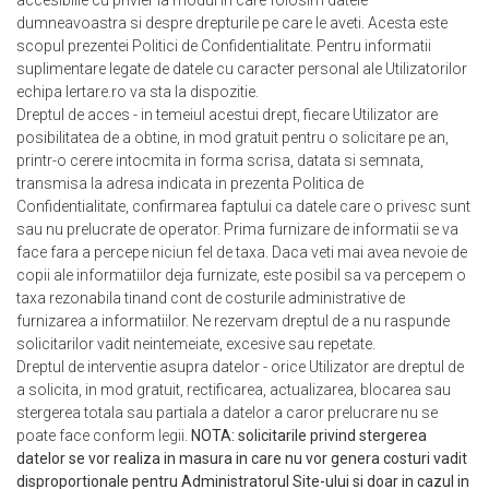
accesibilie cu privier la modul in care folosim datele
dumneavoastra si despre drepturile pe care le aveti. Acesta este
scopul prezentei
Politici de Confidentialitate
. Pentru informatii
suplimentare legate de datele cu caracter personal ale Utilizatorilor
echipa Iertare.ro va sta la dispozitie.
Dreptul de acces - in temeiul acestui drept, fiecare Utilizator are
posibilitatea de a obtine, in mod gratuit pentru o solicitare pe an,
printr-o cerere intocmita in forma scrisa, datata si semnata,
transmisa la adresa indicata in prezenta
Politica de
Confidentialitate
, confirmarea faptului ca datele care o privesc sunt
sau nu prelucrate de operator. Prima furnizare de informatii se va
face fara a percepe niciun fel de taxa. Daca veti mai avea nevoie de
copii ale informatiilor deja furnizate, este posibil sa va percepem o
taxa rezonabila tinand cont de costurile administrative de
furnizarea a informatiilor. Ne rezervam dreptul de a nu raspunde
solicitarilor vadit neintemeiate, excesive sau repetate.
Dreptul de interventie asupra datelor - orice Utilizator are dreptul de
a solicita, in mod gratuit, rectificarea, actualizarea, blocarea sau
stergerea totala sau partiala a datelor a caror prelucrare nu se
poate face conform legii.
NOTA: solicitarile privind stergerea
datelor se vor realiza in masura in care nu vor genera costuri vadit
disproportionale pentru Administratorul Site-ului si doar in cazul in