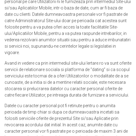
personal pe care Utilizatorii ni le furnizeaza prin intermediul Site-ului
si/sau Aplicatiilor Mobile, intr-o baza de date, cum ar fi baza de
date cu clienti. Datele dumneavoastra personale vor fi pastrate de
catre Administratorul Site-ului doar pe perioada cat acestea sunt
folosite pentru a va putea oferi acces la toate facilitatile Site-
ului/Aplicatiilor Mobile, pentru a va putea raspunde intrebarilor, in
vederea rezolvarii anumitor situatii sau pentru a aduce imbunatatiri
si servicii noi, supunandu-ne cerintelor legale si legislatiei in
vigoare.
Avand in vedere ca prin intermediul site-ului Iertare.ro va sunt oferite
servicii de relationare sociala si platforma de “dating” si ca scopul
serviciului este tocmai de a oferi Utilizatorilor o modalitate de a se
cunoaste, de a initia si de a mentine relatii sociale, este necesara
stocarea si prelucrarea datelor cu caracter personal oferite de
catre fiecare Utilizator, pe intreaga durata de furnizare a serviciului.
Datele cu caracter personal pot fi retinute pentru o anumita
perioada de timp chiar si dupa ce dumneavoastra incetati sa
folositi serviciile oferite de prezentul Site si/sau Aplicatie prin
revocarea acordului dat initial. In acest caz, anumite date cu
caracter personal vor fi pastrate pe o perioada de maxim 3 ani de