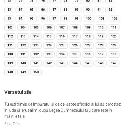
73
74
75
76
77
78
79
80
81
82
83
84
85
86
87
88
89
90
91
92
93
94
95
96
97
98
99
100
101
102
103
104
105
106
107
108
109
110
111
112
113
114
115
116
117
118
119
120
121
122
123
124
125
126
127
128
129
130
131
132
133
134
135
136
137
138
139
140
141
142
143
144
145
146
147
148
149
150
Versetul zilei
Tu eşti trimis de împăratul şi de cei şapte sfetnici ai lui să cercetezi
în Iuda şi Ierusalim, după Legea Dumnezeului tău care este în
mâinile tale,
Ezra, 7:14