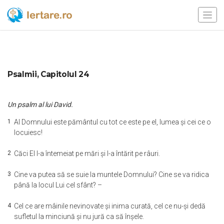
Psalmii, Capitolul 24
Un psalm al lui David.
1
Al Domnului este pământul cu tot ce este pe el, lumea şi cei ce o
locuiesc!
2
Căci El l-a întemeiat pe mări şi l-a întărit pe râuri.
3
Cine va putea să se suie la muntele Domnului? Cine se va ridica
până la locul Lui cel sfânt? –
4
Cel ce are mâinile nevinovate şi inima curată, cel ce nu-şi dedă
sufletul la minciună şi nu jură ca să înşele.