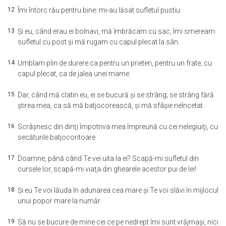
12
Îmi întorc rău pentru bine: mi-au lăsat sufletul pustiu.
13
Şi eu, când erau ei bolnavi, mă îmbrăcam cu sac, îmi smeream
sufletul cu post şi mă rugam cu capul plecat la sân.
14
Umblam plin de durere ca pentru un prieten, pentru un frate; cu
capul plecat, ca de jalea unei mame.
15
Dar, când mă clatin eu, ei se bucură şi se strâng; se strâng fără
ştirea mea, ca să mă batjocorească, şi mă sfâşie neîncetat.
16
Scrâşnesc din dinţi împotriva mea împreună cu cei nelegiuiţi, cu
secăturile batjocoritoare.
17
Doamne, până când Te vei uita la ei? Scapă-mi sufletul din
cursele lor, scapă-mi viaţa din ghearele acestor pui de lei!
18
Şi eu Te voi lăuda în adunarea cea mare şi Te voi slăvi în mijlocul
unui popor mare la număr.
19
Să nu se bucure de mine cei ce pe nedrept îmi sunt vrăjmaşi, nici