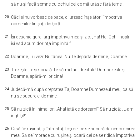
să nu-şi facă semne cu ochiul cei ce mă urăsc fără temei!
20
Căci ei nu vorbesc de pace, ci urzesc înşelătorii împotriva
oamenilor liniştiţi din ţară.
21
Îşi deschid gura larg împotriva mea şi zic: „Ha! Ha! Ochii noştri
îşi văd acum dorinţa împlinită!”
22
Doamne, Tu vezi: Nu tăcea! Nu Te depărta de mine, Doamne!
23
Trezeşte-Te şi scoală-Te să-mi faci dreptate! Dumnezeule şi
Doamne, apără-mi pricina!
24
Judecă-mă după dreptatea Ta, Doamne Dumnezeul meu, ca să
nu se bucure ei de mine!
25
Să nu zică în inima lor: „Aha! iată ce doream!” Să nu zică: „L-am
înghiţit!”
26
Ci să fie ruşinaţi şi înfruntaţi toţi cei ce se bucură de nenorocirea
mea! Să se îmbrace cu ruşine şi ocară cei ce se ridică împotriva