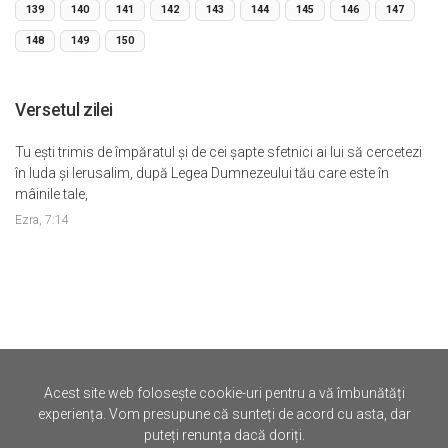
139
140
141
142
143
144
145
146
147
148
149
150
Versetul zilei
Tu eşti trimis de împăratul şi de cei şapte sfetnici ai lui să cercetezi
în Iuda şi Ierusalim, după Legea Dumnezeului tău care este în
mâinile tale,
Ezra, 7:14
Acest site web folosește cookie-uri pentru a vă îmbunătăți
©
Iertare.ro.
2026
experiența. Vom presupune că sunteți de acord cu asta, dar
puteți renunța dacă doriți.
Politica de Confidentialitate
Termene si Conditii
Contact