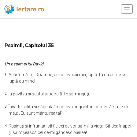
Psalmii, Capitolul 35
Un psalm al lui David.
1
Apără-mă Tu, Doamne, de potrivnicii mei, luptă Tu cu cei ce se
luptă cu mine!
2
Ia pavăza şi scutul şi scoală-Te să-mi ajuţi.
3
Învârte suliţa şi săgeata împotriva prigonitorilor mei! Zi sufletului
meu: „Eu sunt mântuirea ta!”
4
Ruşinaţi şi înfruntaţi să fie cei ce vor să-mi ia viaţa! Să dea înapoi
şi să roşească cei ce-mi gândesc pieirea!