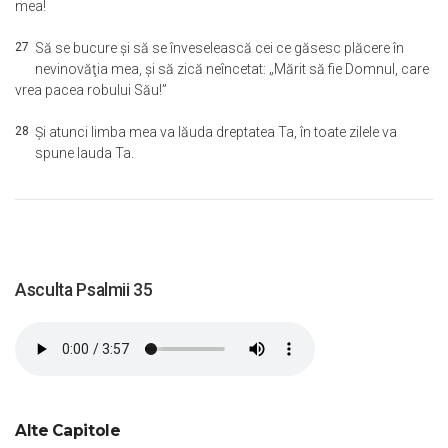
mea!
27
Să se bucure şi să se înveselească cei ce găsesc plăcere în
nevinovăţia mea, şi să zică neîncetat: „Mărit să fie Domnul, care
vrea pacea robului Său!”
28
Şi atunci limba mea va lăuda dreptatea Ta, în toate zilele va
spune lauda Ta.
Asculta Psalmii 35
Alte Capitole