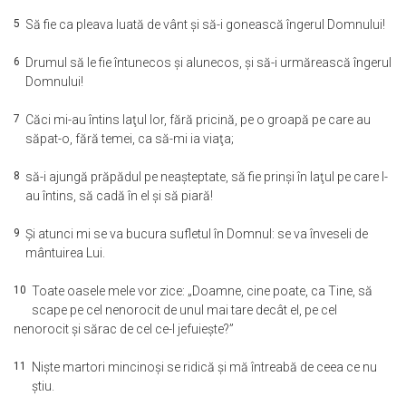
5
Să fie ca pleava luată de vânt şi să-i gonească îngerul Domnului!
6
Drumul să le fie întunecos şi alunecos, şi să-i urmărească îngerul
Domnului!
7
Căci mi-au întins laţul lor, fără pricină, pe o groapă pe care au
săpat-o, fără temei, ca să-mi ia viaţa;
8
să-i ajungă prăpădul pe neaşteptate, să fie prinşi în laţul pe care l-
au întins, să cadă în el şi să piară!
9
Şi atunci mi se va bucura sufletul în Domnul: se va înveseli de
mântuirea Lui.
10
Toate oasele mele vor zice: „Doamne, cine poate, ca Tine, să
scape pe cel nenorocit de unul mai tare decât el, pe cel
nenorocit şi sărac de cel ce-l jefuieşte?”
11
Nişte martori mincinoşi se ridică şi mă întreabă de ceea ce nu
ştiu.