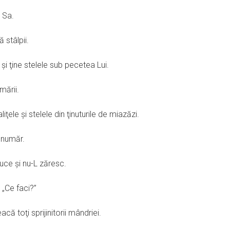
 Sa.
 stâlpii.
şi ţine stelele sub pecetea Lui.
mării.
iţele şi stelele din ţinuturile de miazăzi.
ă număr.
duce şi nu-L zăresc.
 „Ce faci?”
ă toţi sprijinitorii mândriei.