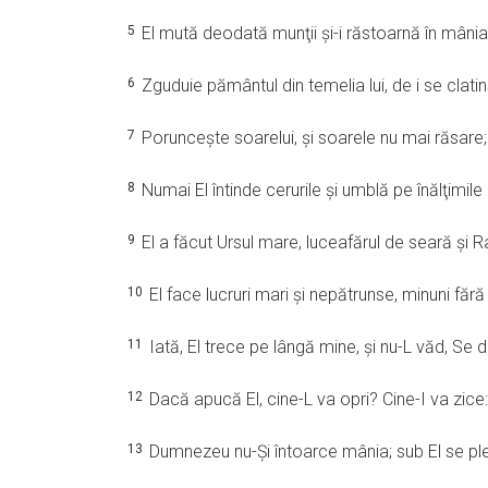
5
El mută deodată munţii şi-i răstoarnă în mânia
6
Zguduie pământul din temelia lui, de i se clatină
7
Porunceşte soarelui, şi soarele nu mai răsare; 
8
Numai El întinde cerurile şi umblă pe înălţimile 
9
El a făcut Ursul mare, luceafărul de seară şi Ral
10
El face lucruri mari şi nepătrunse, minuni făr
11
Iată, El trece pe lângă mine, şi nu-L văd, Se 
12
Dacă apucă El, cine-L va opri? Cine-I va zice:
13
Dumnezeu nu-Şi întoarce mânia; sub El se pleac