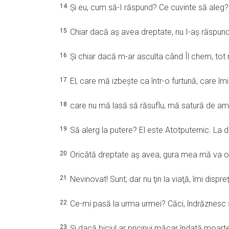
14
Şi eu, cum să-I răspund? Ce cuvinte să aleg?
15
Chiar dacă aş avea dreptate, nu I-aş răspun
16
Şi chiar dacă m-ar asculta când Îl chem, tot 
17
El, care mă izbeşte ca într-o furtună, care îmi
18
care nu mă lasă să răsuflu, mă satură de am
19
Să alerg la putere? El este Atotputernic. La
20
Oricâtă dreptate aş avea, gura mea mă va osâ
21
Nevinovat! Sunt; dar nu ţin la viaţă, îmi dispre
22
Ce-mi pasă la urma urmei? Căci, îndrăznesc s
23
Şi dacă biciul ar pricinui măcar îndată moarte