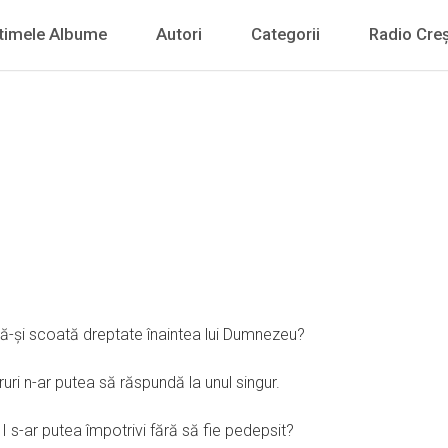
timele Albume
Autori
Categorii
Radio Creș
să-şi scoată dreptate înaintea lui Dumnezeu?
ruri n-ar putea să răspundă la unul singur.
 I s-ar putea împotrivi fără să fie pedepsit?