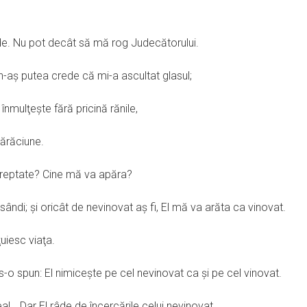
de. Nu pot decât să mă rog Judecătorului.
n-aş putea crede că mi-a ascultat glasul;
 înmulţeşte fără pricină rănile,
ărăciune.
 dreptate? Cine mă va apăra?
ndi; şi oricât de nevinovat aş fi, El mă va arăta ca vinovat.
ţuiesc viaţa.
-o spun: El nimiceşte pe cel nevinovat ca şi pe cel vinovat.
a!… Dar El râde de încercările celui nevinovat.