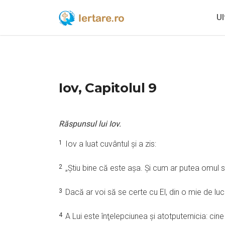
Ul
Iov, Capitolul 9
Răspunsul lui Iov.
1
Iov a luat cuvântul şi a zis:
2
„Ştiu bine că este aşa. Şi cum ar putea omul 
3
Dacă ar voi să se certe cu El, din o mie de luc
4
A Lui este înţelepciunea şi atotputernicia: cine