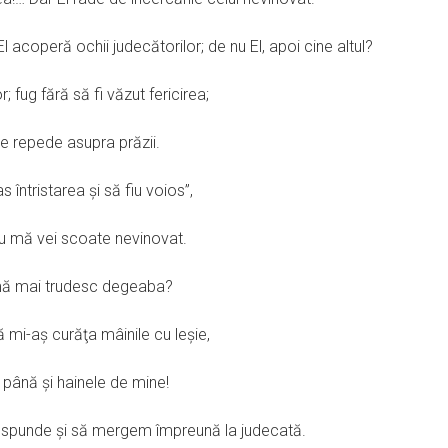
l acoperă ochii judecătorilor; de nu El, apoi cine altul?
; fug fără să fi văzut fericirea;
 se repede asupra prăzii.
s întristarea şi să fiu voios”,
 nu mă vei scoate nevinovat.
ă mă mai trudesc degeaba?
mi-aş curăţa mâinile cu leşie,
 până şi hainele de mine!
răspunde şi să mergem împreună la judecată.