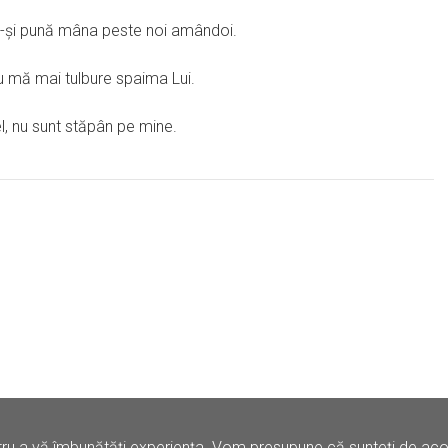
 să-şi pună mâna peste noi amândoi.
u mă mai tulbure spaima Lui.
el, nu sunt stăpân pe mine.
ru a vă îmbunătăți experiența. Vom presupune că sunteți de acord