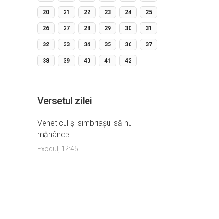
20
21
22
23
24
25
26
27
28
29
30
31
32
33
34
35
36
37
38
39
40
41
42
Versetul zilei
Veneticul şi simbriaşul să nu
mănânce.
Exodul, 12:45