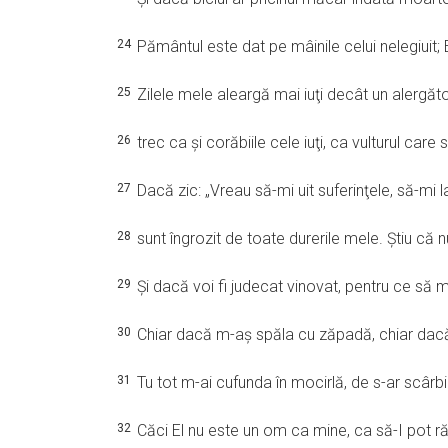
24
Pământul este dat pe mâinile celui nelegiuit; E
25
Zilele mele aleargă mai iuţi decât un alergător
26
trec ca şi corăbiile cele iuţi, ca vulturul care
27
Dacă zic: „Vreau să-mi uit suferinţele, să-mi la
28
sunt îngrozit de toate durerile mele. Ştiu că
29
Şi dacă voi fi judecat vinovat, pentru ce s
30
Chiar dacă m-aş spăla cu zăpadă, chiar dacă 
31
Tu tot m-ai cufunda în mocirlă, de s-ar scârbi
32
Căci El nu este un om ca mine, ca să-I pot 