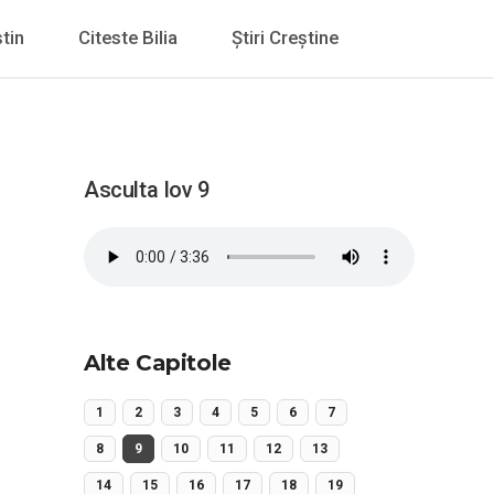
tin
Citeste Bilia
Știri Creștine
Asculta Iov 9
Alte Capitole
1
2
3
4
5
6
7
8
9
10
11
12
13
14
15
16
17
18
19