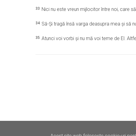
33
Nici nu este vreun mijlocitor între noi, care
34
Să-Şi tragă însă varga deasupra mea şi să n
35
Atunci voi vorbi şi nu mă voi teme de El. Altf
Acest site web folosește cookie-uri pent