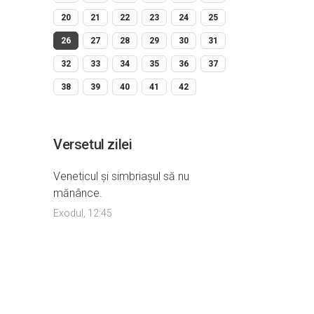
20
21
22
23
24
25
26
27
28
29
30
31
32
33
34
35
36
37
38
39
40
41
42
Versetul zilei
Veneticul şi simbriaşul să nu
mănânce.
Exodul, 12:45