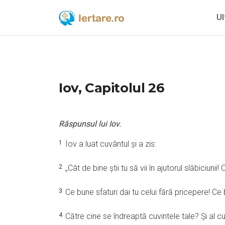
Ul
Iov, Capitolul 26
Răspunsul lui Iov.
1
Iov a luat cuvântul şi a zis:
2
„Cât de bine ştii tu să vii în ajutorul slăbiciunii
3
Ce bune sfaturi dai tu celui fără pricepere! Ce 
4
Către cine se îndreaptă cuvintele tale? Şi al c