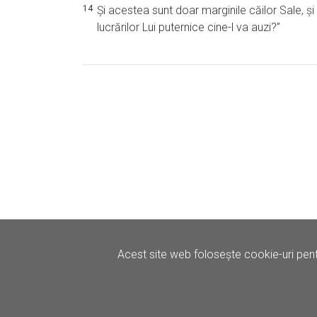
14
Şi acestea sunt doar marginile căilor Sale, şi
lucrărilor Lui puternice cine-l va auzi?”
Acest site web folosește cookie-uri pent
©
Iertare.ro.
2026