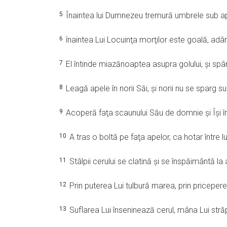
5
Înaintea lui Dumnezeu tremură umbrele sub ape 
6
înaintea Lui Locuinţa morţilor este goală, adâ
7
El întinde miazănoaptea asupra golului, şi sp
8
Leagă apele în norii Săi, şi norii nu se sparg s
9
Acoperă faţa scaunului Său de domnie şi Îşi în
10
A tras o boltă pe faţa apelor, ca hotar între lu
11
Stâlpii cerului se clatină şi se înspăimântă la
12
Prin puterea Lui tulbură marea, prin priceperea
13
Suflarea Lui înseninează cerul, mâna Lui stră