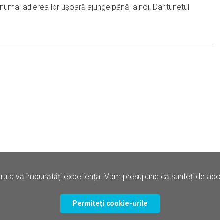
 numai adierea lor uşoară ajunge până la noi! Dar tunetul
ru a vă îmbunătăți experiența. Vom presupune că sunteți de acord
Politica de Confidentialitate
Termene si Conditii
Permiteți cookie-urile