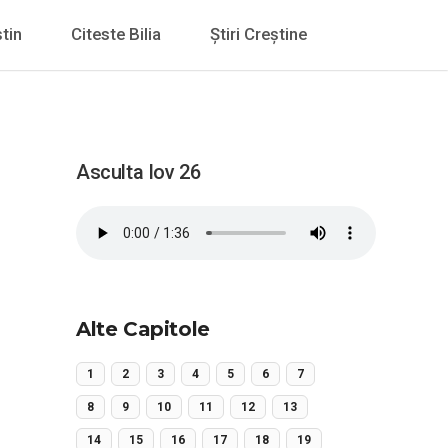
tin
Citeste Bilia
Știri Creștine
Asculta Iov 26
Alte Capitole
1
2
3
4
5
6
7
8
9
10
11
12
13
14
15
16
17
18
19