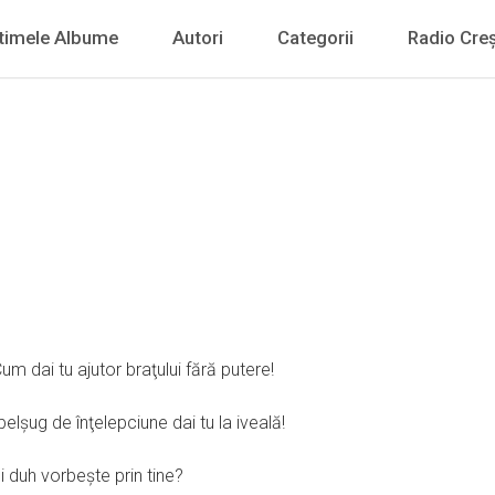
timele Albume
Autori
Categorii
Radio Creș
! Cum dai tu ajutor braţului fără putere!
belşug de înţelepciune dai tu la iveală!
ui duh vorbeşte prin tine?