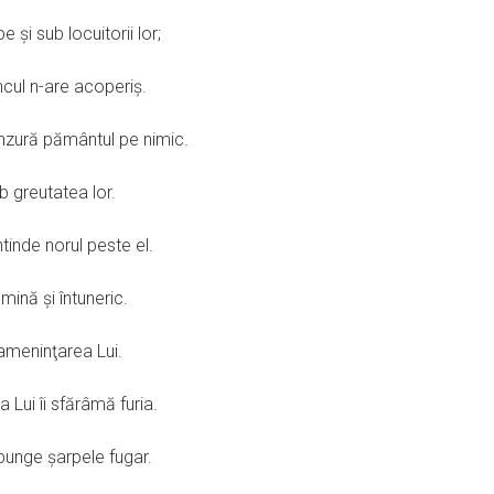
şi sub locuitorii lor;
ncul n-are acoperiş.
ânzură pământul pe nimic.
ub greutatea lor.
tinde norul peste el.
mină şi întuneric.
 ameninţarea Lui.
 Lui îi sfărâmă furia.
punge şarpele fugar.