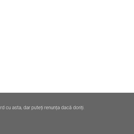
 cu asta, dar puteți renunța dacă doriți.
Contact
Drepturi de Autor (DMCA)
Cookies