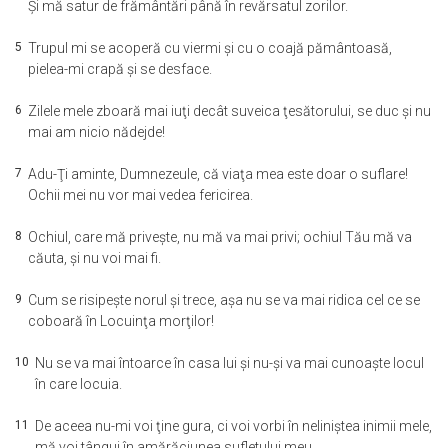
Şi mă satur de frământări până în revărsatul zorilor.
5
Trupul mi se acoperă cu viermi şi cu o coajă pământoasă,
pielea-mi crapă şi se desface.
6
Zilele mele zboară mai iuţi decât suveica ţesătorului, se duc şi nu
mai am nicio nădejde!
7
Adu-Ţi aminte, Dumnezeule, că viaţa mea este doar o suflare!
Ochii mei nu vor mai vedea fericirea.
8
Ochiul, care mă priveşte, nu mă va mai privi; ochiul Tău mă va
căuta, şi nu voi mai fi.
9
Cum se risipeşte norul şi trece, aşa nu se va mai ridica cel ce se
coboară în Locuinţa morţilor!
10
Nu se va mai întoarce în casa lui şi nu-şi va mai cunoaşte locul
în care locuia.
11
De aceea nu-mi voi ţine gura, ci voi vorbi în neliniştea inimii mele,
mă voi tângui în amărăciunea sufletului meu.