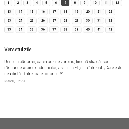
1
2
3
4
5
6
7
8
9
10
11
12
13
14
15
16
17
18
19
20
21
22
23
24
25
26
27
28
29
30
31
32
33
34
35
36
37
38
39
40
41
42
Versetul zilei
Unul din cărturari, care-i auzise vorbind, fiindcă ştia că Isus
răspunsese bine saducheilor, a venit la El şi L-a întrebat: „Care este
cea dintâi dintre toate poruncile?”
Marcu, 12:28