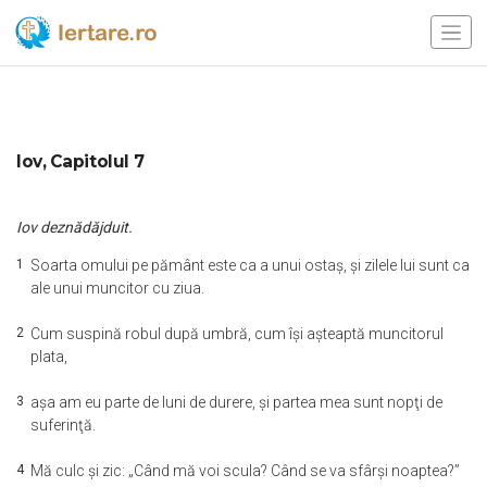
Iov, Capitolul 7
Iov deznădăjduit.
1
Soarta omului pe pământ este ca a unui ostaş, şi zilele lui sunt ca
ale unui muncitor cu ziua.
2
Cum suspină robul după umbră, cum îşi aşteaptă muncitorul
plata,
3
aşa am eu parte de luni de durere, şi partea mea sunt nopţi de
suferinţă.
4
Mă culc şi zic: „Când mă voi scula? Când se va sfârşi noaptea?”