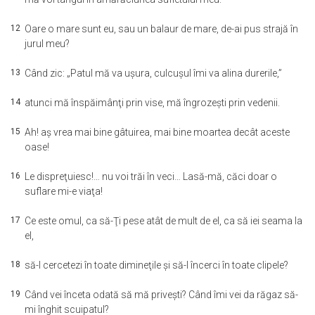
12
Oare o mare sunt eu, sau un balaur de mare, de-ai pus strajă în
jurul meu?
13
Când zic: „Patul mă va uşura, culcuşul îmi va alina durerile,”
14
atunci mă înspăimânţi prin vise, mă îngrozeşti prin vedenii.
15
Ah! aş vrea mai bine gâtuirea, mai bine moartea decât aceste
oase!
16
Le dispreţuiesc!… nu voi trăi în veci… Lasă-mă, căci doar o
suflare mi-e viaţa!
17
Ce este omul, ca să-Ţi pese atât de mult de el, ca să iei seama la
el,
18
să-l cercetezi în toate dimineţile şi să-l încerci în toate clipele?
19
Când vei înceta odată să mă priveşti? Când îmi vei da răgaz să-
mi înghit scuipatul?