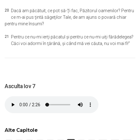
20
Dacă am păcătuit, ce pot să-Ţi fac, Păzitorul oamenilor? Pentru
ce m-ai pus ţintă săgeţilor Tale, de am ajuns o povară chiar
pentru mine însumi?
21
Pentru ce nu-mi ierţi păcatul şi pentru ce nu-mi uiţi fărădelegea?
Căci voi adormi în ţărână, şi când mă vei căuta, nu voi mai fi!”
Asculta Iov 7
Alte Capitole