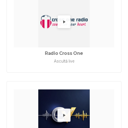
Redă Ra
Radio Cross One
Ascultă live
Redă Rad