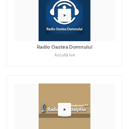
Redă Ra
Radio Oastea Domnului
Ascultă live
Redă Rad