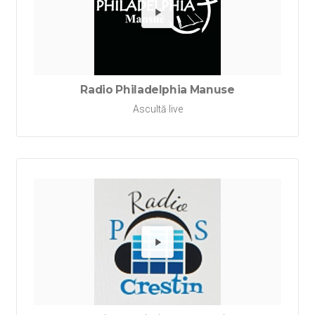
Redă Ra
Radio Philadelphia Manuse
Ascultă live
Redă Rad