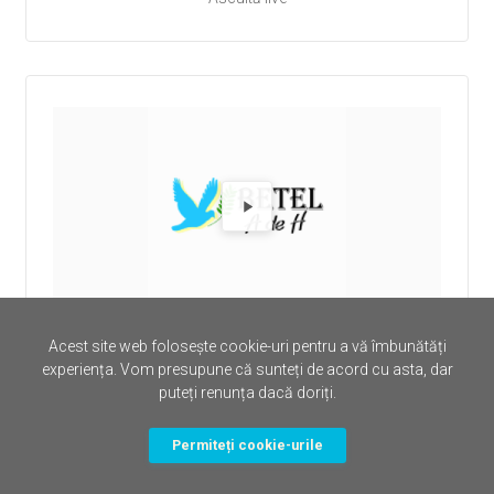
Redă Rad
Radio Radio Betel Alcala
Acest site web folosește cookie-uri pentru a vă îmbunătăți
Ascultă live
experiența. Vom presupune că sunteți de acord cu asta, dar
puteți renunța dacă doriți.
Permiteți cookie-urile