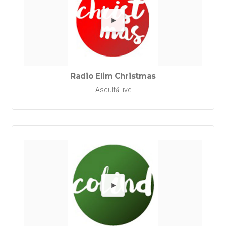
Redă Ra
Radio Elim Christmas
Ascultă live
Redă Rad