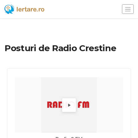
Posturi de Radio Crestine
Alege un radio pentru a-l asculta.
Redă Ra