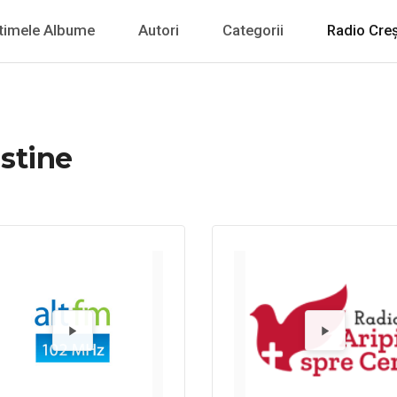
timele Albume
Autori
Categorii
Radio Creș
stine
Radio 9 FM
Redă Radi
Re