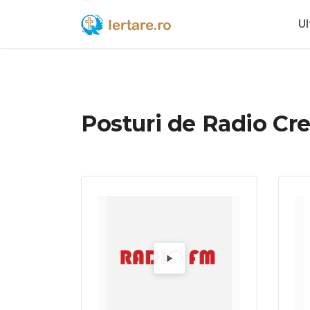
Ul
Posturi de Radio Cre
Alege un radio pentru a-l asculta.
Redă 