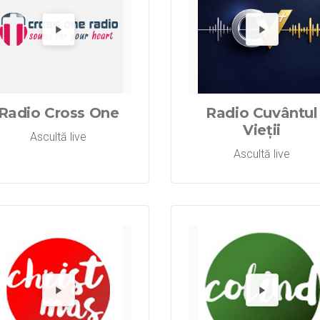
Radio Cresti
Redă Radi
Re
Radio Cross One
Radio Cuvântul
Vieții
Ascultă live
Ascultă live