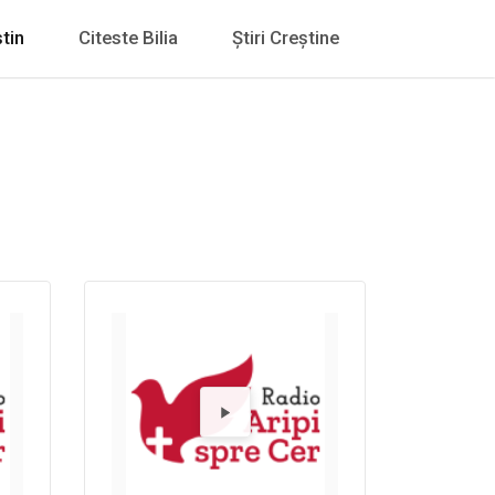
tin
Citeste Bilia
Știri Creștine
o Alt FM
dă Radio Ari
Redă R