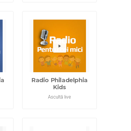
a Domnului
o Philadelphi
dă Radio Ph
Redă R
ia
Radio Philadelphia
Kids
Ascultă live