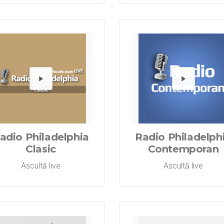
Radio Oaste
Redă Radi
Re
adio Philadelphia
Radio Philadelph
Clasic
Contemporan
Ascultă live
Ascultă live