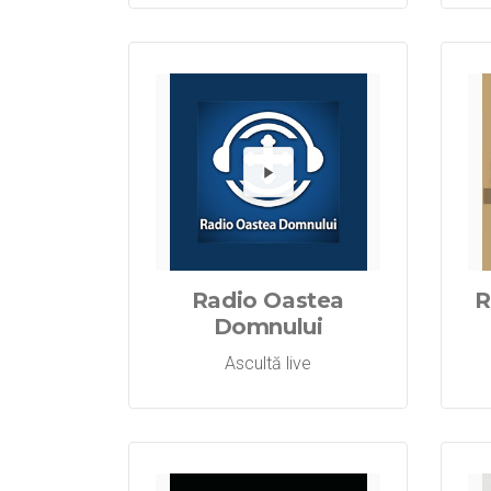
Redă 
Radio Oastea
R
Domnului
Ascultă live