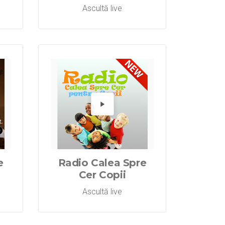
Ascultă live
Spre Cer Wor
o Calea Spre
dă Radio Cal
Redă R
e
Radio Calea Spre
Cer Copii
Ascultă live