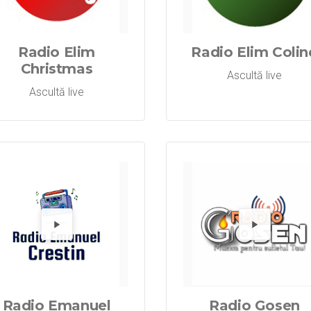
Radio Elim A
Redă Radi
Re
Radio Elim
Radio Elim Colin
Christmas
Ascultă live
Ascultă live
Radio Elim P
Redă Radi
Re
Radio Emanuel
Radio Gosen