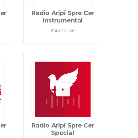
Cer
Radio Aripi Spre Cer
Instrumental
Ascultă live
pre Cer Inter
 Aripi Spre 
dă Radio Ari
Redă R
Cer
Radio Aripi Spre Cer
Special