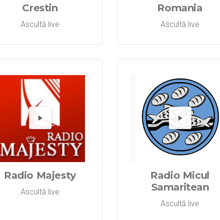
Crestin
Romania
Ascultă live
Ascultă live
Radio Joy
Redă Radi
Re
Radio Majesty
Radio Micul
Samaritean
Ascultă live
Ascultă live