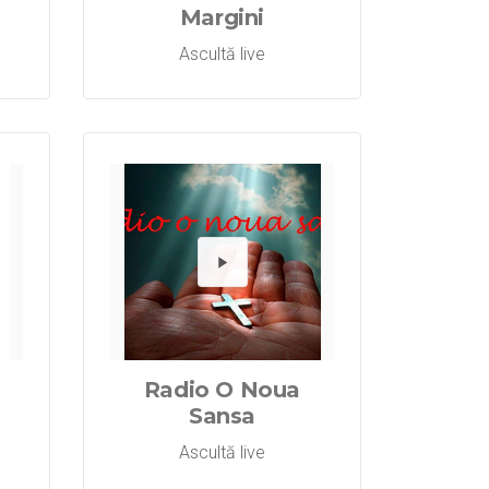
Margini
Ascultă live
o Majesty
dă Radio Mi
Redă R
Radio O Noua
Sansa
Ascultă live