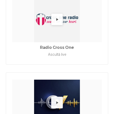
Redă Ra
Radio Cross One
Ascultă live
Redă Rad