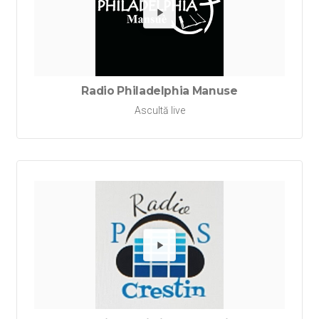
Redă Ra
Radio Philadelphia Manuse
Ascultă live
Redă Rad