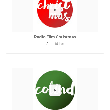
Redă Ra
Radio Elim Christmas
Ascultă live
Redă Rad