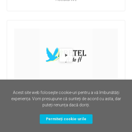
Redă Rad
Radio Radio Betel Alcala
Acest site web folosește cookie-uri pentru a vă îmbunătăți
Ascultă live
experiența. Vom presupune că sunteți de acord cu asta, dar
puteți renunța dacă doriți.
Permiteți cookie-urile