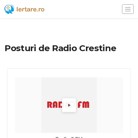
Posturi de Radio Crestine
Alege un radio pentru a-l asculta.
Redă Ra