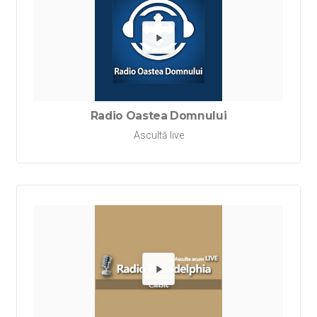
Redă Ra
Radio Oastea Domnului
Ascultă live
Redă Rad