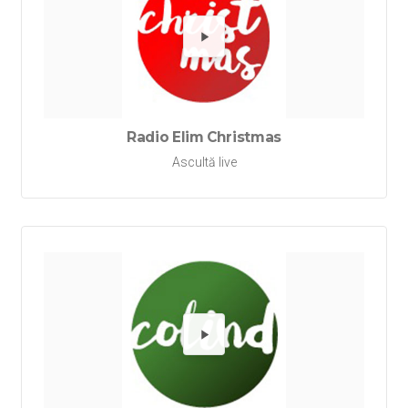
Redă Ra
Radio Elim Christmas
Ascultă live
Redă Rad