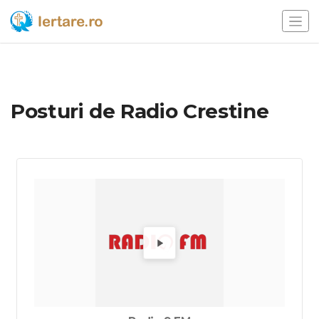
Posturi de Radio Crestine
Alege un radio pentru a-l asculta.
Redă Ra