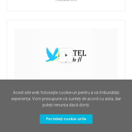
Redă Rad
Radio Radio Betel Alcala
Acest site web folosește cookie-uri pentru a vă îmbunătăți
Ascultă live
experiența. Vom presupune că sunteți de acord cu asta, dar
puteți renunța dacă doriți.
Permiteți cookie-urile