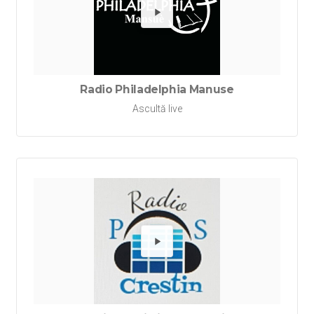
Redă Ra
Radio Philadelphia Manuse
Ascultă live
Redă Rad