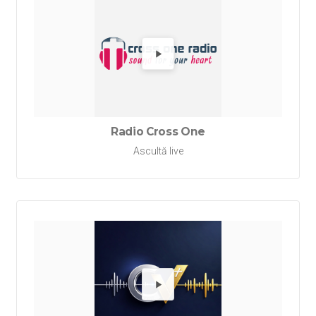
Redă Ra
Radio Cross One
Ascultă live
Redă Rad