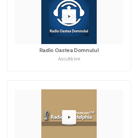
Redă Ra
Radio Oastea Domnului
Ascultă live
Redă Rad