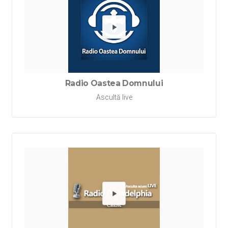
Redă Ra
Radio Oastea Domnului
Ascultă live
Redă Rad