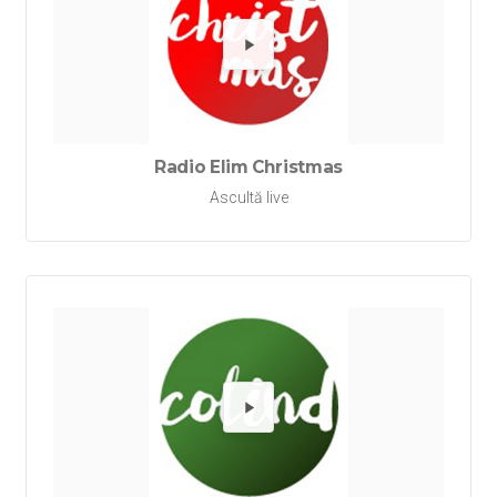
Redă Ra
Radio Elim Christmas
Ascultă live
Redă Rad