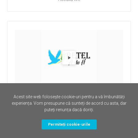
Redă Rad
Radio Radio Betel Alcala
Acest site web folosește cookie-uri pentru a vă îmbunătăți
Ascultă live
experiența. Vom presupune că sunteți de acord cu asta, dar
puteți renunța dacă doriți.
Permiteți cookie-urile