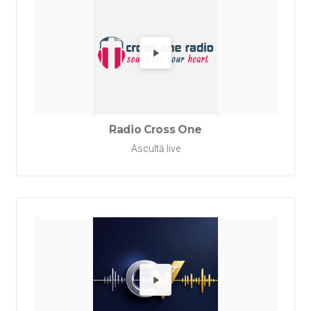
Redă Ra
Radio Cross One
Ascultă live
Redă Rad