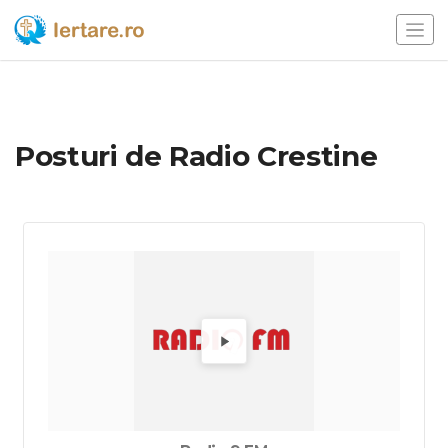
Posturi de Radio Crestine
Alege un radio pentru a-l asculta.
Redă Ra