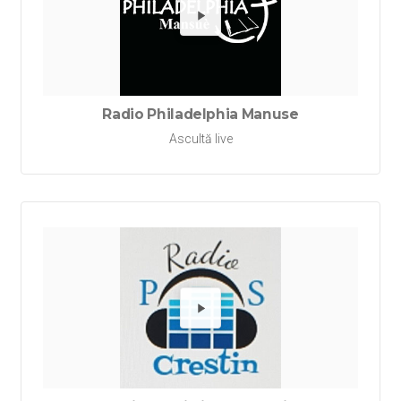
Redă Ra
Radio Philadelphia Manuse
Ascultă live
Redă Rad