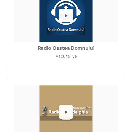
Redă Ra
Radio Oastea Domnului
Ascultă live
Redă Rad