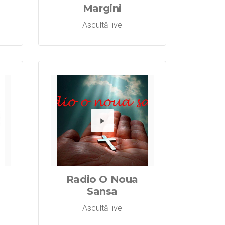
Margini
Ascultă live
o Majesty
dă Radio Mi
Redă R
Radio O Noua
Sansa
Ascultă live