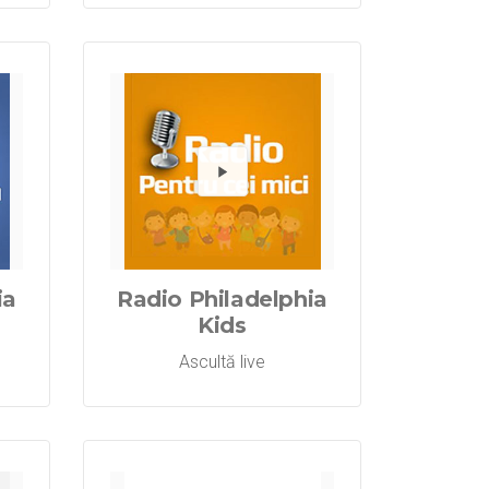
a Domnului
o Philadelphi
dă Radio Ph
Redă R
ia
Radio Philadelphia
Kids
Ascultă live