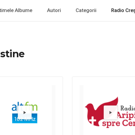
timele Albume
Autori
Categorii
Radio Creș
stine
Radio 9 FM
Redă Radi
Re