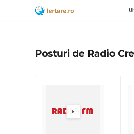
Ul
Posturi de Radio Cre
Alege un radio pentru a-l asculta.
Redă 