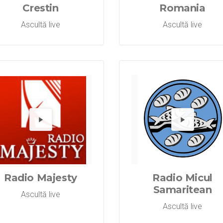
Crestin
Romania
Ascultă live
Ascultă live
Radio Joy
Redă Radi
Re
Radio Majesty
Radio Micul
Samaritean
Ascultă live
Ascultă live