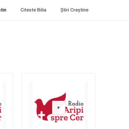
tin
Citeste Bilia
Știri Creștine
o Alt FM
dă Radio Ari
Redă R