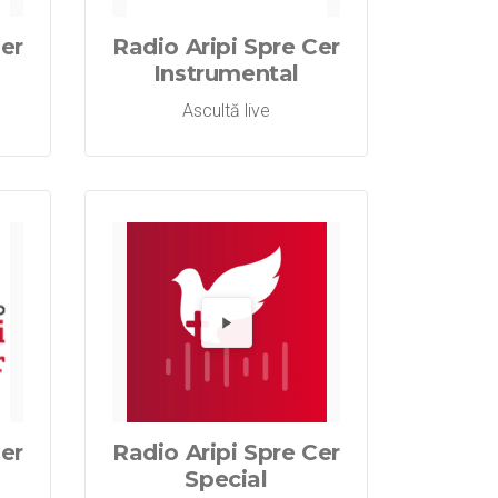
Cer
Radio Aripi Spre Cer
Instrumental
Ascultă live
pre Cer Inter
 Aripi Spre 
dă Radio Ari
Redă R
Cer
Radio Aripi Spre Cer
Special