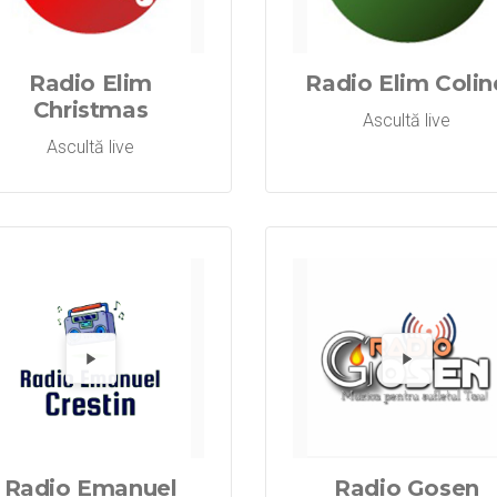
Radio Elim A
Redă Radi
Re
Radio Elim
Radio Elim Colin
Christmas
Ascultă live
Ascultă live
Radio Elim P
Redă Radi
Re
Radio Emanuel
Radio Gosen