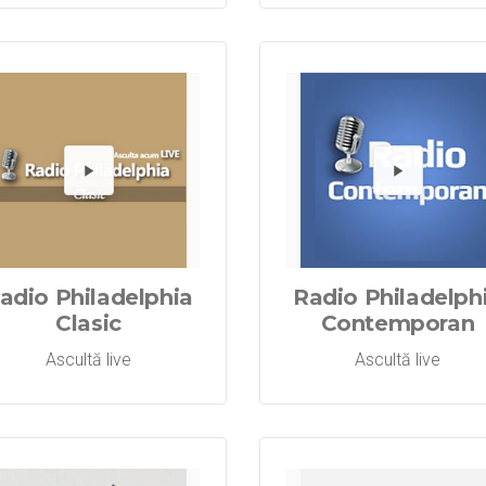
Radio Oaste
Redă Radi
Re
adio Philadelphia
Radio Philadelph
Clasic
Contemporan
Ascultă live
Ascultă live