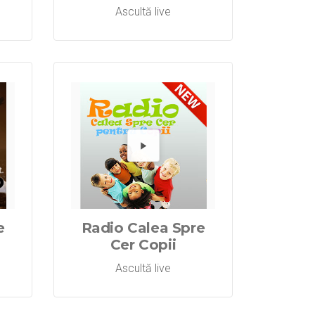
Ascultă live
Spre Cer Wor
o Calea Spre
dă Radio Cal
Redă R
e
Radio Calea Spre
Cer Copii
Ascultă live