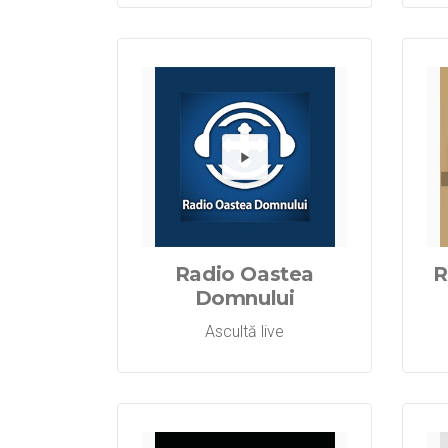
Redă 
Radio Oastea
R
Domnului
Ascultă live