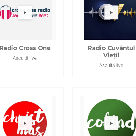
Radio Cresti
Redă Radi
Re
Radio Cross One
Radio Cuvântul
Vieții
Ascultă live
Ascultă live