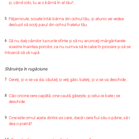
şi, când colo, tu ai o bârnă în al tău?…
5
Făţarnicule, scoate întâi bârna din ochiul tău, şi atunci vei vedea
desluşit să scoţi paiul din ochiul fratelui tău.
6
Să nu daţi câinilor lucrurile sfinte şi să nu aruncaţi mărgăritarele
voastre înaintea porcilor, ca nu cumva să le calce în picioare şi să se
întoarcă să vă rupă.
Stăruinţa în rugăciune.
7
Cereţi, şi vi se va da; căutaţi şi veţi găsi; bateţi, şi vi se va deschide.
8
Căci oricine cere capătă; cine caută găseşte; şi celui ce bate i se
deschide.
9
Cine este omul acela dintre voi care, dacă-i cere fiul său o pâine, să-i
dea o piatră?