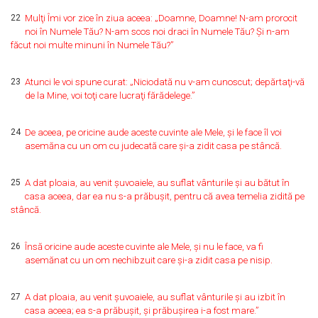
22
Mulţi Îmi vor zice în ziua aceea: „Doamne, Doamne! N-am prorocit
noi în Numele Tău? N-am scos noi draci în Numele Tău? Şi n-am
făcut noi multe minuni în Numele Tău?”
23
Atunci le voi spune curat: „Niciodată nu v-am cunoscut; depărtaţi-vă
de la Mine, voi toţi care lucraţi fărădelege.”
24
De aceea, pe oricine aude aceste cuvinte ale Mele, şi le face îl voi
asemăna cu un om cu judecată care şi-a zidit casa pe stâncă.
25
A dat ploaia, au venit şuvoaiele, au suflat vânturile şi au bătut în
casa aceea, dar ea nu s-a prăbuşit, pentru că avea temelia zidită pe
stâncă.
26
Însă oricine aude aceste cuvinte ale Mele, şi nu le face, va fi
asemănat cu un om nechibzuit care şi-a zidit casa pe nisip.
27
A dat ploaia, au venit şuvoaiele, au suflat vânturile şi au izbit în
casa aceea; ea s-a prăbuşit, şi prăbuşirea i-a fost mare.”