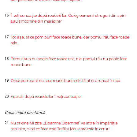
16
Îi veţi cunoaşte după roadele lor. Culeg oamenii struguri din spini
sau smochine din mărăcini?
17
Tot aşa, orice pom bun face roade bune, dar pomul rău face roade
rele.
18
Pomul bun nu poate face roade rele, nici pomul rău nu poate face
roade bune.
19
Orice pom care nu face roade bune este tăiat şi aruncat în foc.
20
Aşa că, după roadele lor îi veţi cunoaşte.
Casa zidită pe stâncă.
21
Nu oricine-Mi zice: „Doamne, Doamne!” va intra în Împărăţia
cerurilor, ci cel ce face voia Tatălui Meu care este în ceruri.