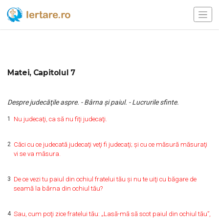
Matei, Capitolul 7
Despre judecăţile aspre. - Bârna şi paiul. - Lucrurile sfinte.
1
Nu judecaţi, ca să nu fiţi judecaţi.
2
Căci cu ce judecată judecaţi veţi fi judecaţi; şi cu ce măsură măsuraţi
vi se va măsura.
3
De ce vezi tu paiul din ochiul fratelui tău şi nu te uiţi cu băgare de
seamă la bârna din ochiul tău?
4
Sau, cum poţi zice fratelui tău: „Lasă-mă să scot paiul din ochiul tău”,