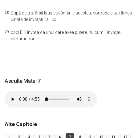
28
După ce a sfârşit Isus cuvântările acestea, noroadele au rămas
uimite de învăţătura Lui;
29
căci El îi învăţa ca unul care avea putere, nu cum îi învăţau
cărturarii lor.
Asculta Matei 7
Alte Capitole
1
2
3
4
5
6
7
8
9
10
11
12