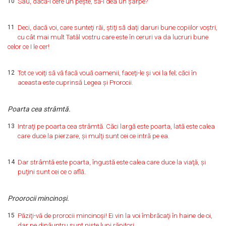
10
Sau, dacă-i cere un peşte, să-i dea un şarpe?
11
Deci, dacă voi, care sunteţi răi, ştiţi să daţi daruri bune copiilor voştri,
cu cât mai mult Tatăl vostru care este în ceruri va da lucruri bune
celor ce I le cer!
12
Tot ce voiţi să vă facă vouă oamenii, faceţi-le şi voi la fel; căci în
aceasta este cuprinsă Legea şi Prorocii.
Poarta cea strâmtă.
13
Intraţi pe poarta cea strâmtă. Căci largă este poarta, lată este calea
care duce la pierzare, şi mulţi sunt cei ce intră pe ea.
14
Dar strâmtă este poarta, îngustă este calea care duce la viaţă, şi
puţini sunt cei ce o află.
Proorocii mincinoşi.
15
Păziţi-vă de prorocii mincinoşi! Ei vin la voi îmbrăcaţi în haine de oi,
dar pe dinăuntru sunt nişte lupi răpitori.