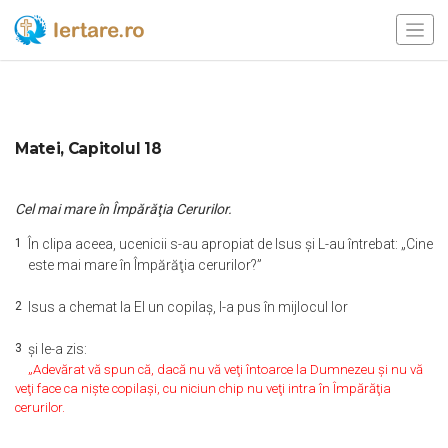
Matei, Capitolul 18
Cel mai mare în Împărăţia Cerurilor.
1
În clipa aceea, ucenicii s-au apropiat de Isus şi L-au întrebat: „Cine
este mai mare în Împărăţia cerurilor?”
2
Isus a chemat la El un copilaş, l-a pus în mijlocul lor
3
şi le-a zis:
„Adevărat vă spun că, dacă nu vă veţi întoarce la Dumnezeu şi nu vă
veţi face ca nişte copilaşi, cu niciun chip nu veţi intra în Împărăţia
cerurilor.