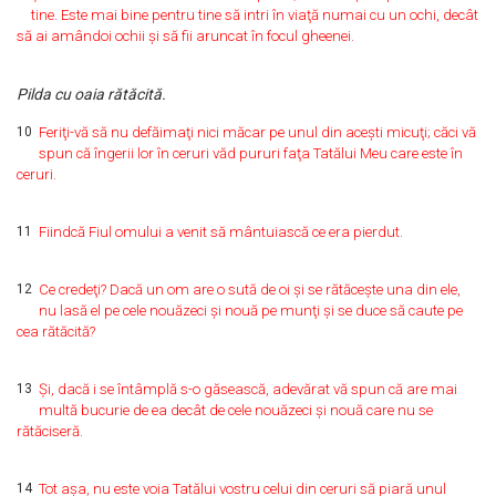
tine. Este mai bine pentru tine să intri în viaţă numai cu un ochi, decât
să ai amândoi ochii şi să fii aruncat în focul gheenei.
Pilda cu oaia rătăcită.
10
Feriţi-vă să nu defăimaţi nici măcar pe unul din aceşti micuţi; căci vă
spun că îngerii lor în ceruri văd pururi faţa Tatălui Meu care este în
ceruri.
11
Fiindcă Fiul omului a venit să mântuiască ce era pierdut.
12
Ce credeţi? Dacă un om are o sută de oi şi se rătăceşte una din ele,
nu lasă el pe cele nouăzeci şi nouă pe munţi şi se duce să caute pe
cea rătăcită?
13
Şi, dacă i se întâmplă s-o găsească, adevărat vă spun că are mai
multă bucurie de ea decât de cele nouăzeci şi nouă care nu se
rătăciseră.
14
Tot aşa, nu este voia Tatălui vostru celui din ceruri să piară unul