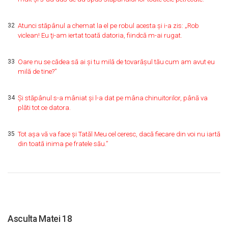
32
Atunci stăpânul a chemat la el pe robul acesta şi i-a zis: „Rob
viclean! Eu ţi-am iertat toată datoria, fiindcă m-ai rugat.
33
Oare nu se cădea să ai şi tu milă de tovarăşul tău cum am avut eu
milă de tine?”
34
Şi stăpânul s-a mâniat şi l-a dat pe mâna chinuitorilor, până va
plăti tot ce datora.
35
Tot aşa vă va face şi Tatăl Meu cel ceresc, dacă fiecare din voi nu iartă
din toată inima pe fratele său.”
Asculta Matei 18