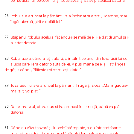
pe nevasta lui, pe copiii lui şi tot ce avea, şi să se plătească datoria.
26
Robul s-a aruncat la pământ, i s-a închinat şi a zis: „Doamne, mai
îngăduie-mă, şi-ţi voi plăti tot.”
27
Stăpânul robului aceluia, făcându-i-se milă de el, i-a dat drumul şi i-
a iertat datoria.
28
Robul acela, când a ieşit afară, a întâlnit pe unul din tovarăşii lui de
slujbă care-i era dator o sută de lei. A pus mâna pe el şi-l strângea
de gât, zicând: „Plăteşte-mi ce-mi eşti dator.”
29
Tovarăşul lui s-a aruncat la pământ, îl ruga şi zicea: „Mai îngăduie-
mă, şi-ţi voi plăti.”
30
Dar el n-a vrut, ci s-a dus şi l-a aruncat în temniţă, până va plăti
datoria.
31
Când au văzut tovarăşii lui cele întâmplate, s-au întristat foarte
mult şi s-au dus de au spus stăpânului lor toate cele petrecute.