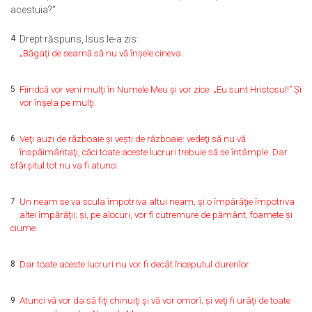
acestuia?”
4
Drept răspuns, Isus le-a zis:
„Băgaţi de seamă să nu vă înşele cineva.
5
Fiindcă vor veni mulţi în Numele Meu şi vor zice: „Eu sunt Hristosul!” Şi
vor înşela pe mulţi.
6
Veţi auzi de războaie şi veşti de războaie: vedeţi să nu vă
înspăimântaţi, căci toate aceste lucruri trebuie să se întâmple. Dar
sfârşitul tot nu va fi atunci.
7
Un neam se va scula împotriva altui neam, şi o împărăţie împotriva
altei împărăţii; şi, pe alocuri, vor fi cutremure de pământ, foamete şi
ciume.
8
Dar toate aceste lucruri nu vor fi decât începutul durerilor.
9
Atunci vă vor da să fiţi chinuiţi şi vă vor omorî; şi veţi fi urâţi de toate