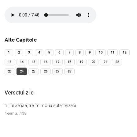
Alte Capitole
1
2
3
4
5
6
7
8
9
10
11
12
13
14
15
16
17
18
19
20
21
22
23
24
25
26
27
28
Versetul zilei
fiii lui Senaa, trei mii nouă sute treizeci.
Neemia, 7:38