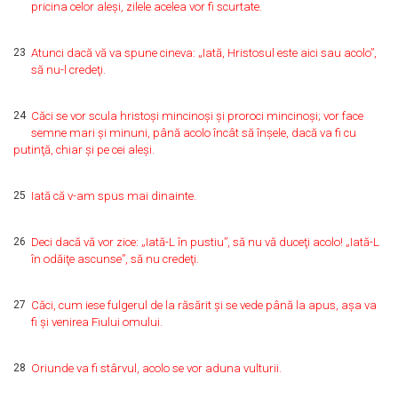
pricina celor aleşi, zilele acelea vor fi scurtate.
23
Atunci dacă vă va spune cineva: „Iată, Hristosul este aici sau acolo”,
să nu-l credeţi.
24
Căci se vor scula hristoşi mincinoşi şi proroci mincinoşi; vor face
semne mari şi minuni, până acolo încât să înşele, dacă va fi cu
putinţă, chiar şi pe cei aleşi.
25
Iată că v-am spus mai dinainte.
26
Deci dacă vă vor zice: „Iată-L în pustiu”, să nu vă duceţi acolo! „Iată-L
în odăiţe ascunse”, să nu credeţi.
27
Căci, cum iese fulgerul de la răsărit şi se vede până la apus, aşa va
fi şi venirea Fiului omului.
28
Oriunde va fi stârvul, acolo se vor aduna vulturii.