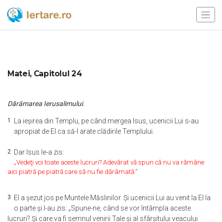
Matei, Capitolul 24
Dărâmarea Ierusalimului.
1
La ieşirea din Templu, pe când mergea Isus, ucenicii Lui s-au
apropiat de El ca să-I arate clădirile Templului.
2
Dar Isus le-a zis:
„Vedeţi voi toate aceste lucruri? Adevărat vă spun că nu va rămâne
aici piatră pe piatră care să nu fie dărâmată.”
3
El a şezut jos pe Muntele Măslinilor. Şi ucenicii Lui au venit la El la
o parte şi I-au zis: „Spune-ne, când se vor întâmpla aceste
lucruri? Şi care va fi semnul venirii Tale şi al sfârşitului veacului