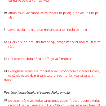
neamurile pentru Numele Meu.
10
Atunci mulţi vor cădea, se vor vinde unii pe alţii şi se vor urî unii pe
alţii.
11
Se vor scula mulţi proroci mincinoşi şi vor înşela pe mulţi.
12
Şi, din pricina înmulţirii fărădelegii, dragostea celor mai mulţi se va
răci.
13
Dar cine va răbda până la sfârşit va fi mântuit.
14
Evanghelia aceasta a Împărăţiei va fi propovăduită în toată lumea,
ca să slujească de mărturie tuturor neamurilor. Atunci va veni
sfârşitul.
Pustiirea Ierusalimului şi venirea Fiului omului.
15
De aceea, când veţi vedea „urâciunea pustiirii”, despre care a vorbit
prorocul Daniel, „aşezată în Locul Sfânt” – cine citeşte să înţeleagă!