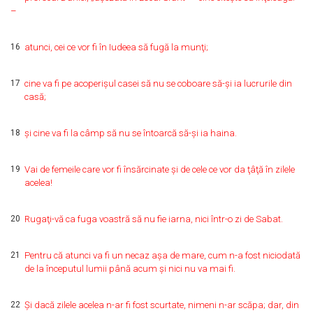
–
16
atunci, cei ce vor fi în Iudeea să fugă la munţi;
17
cine va fi pe acoperişul casei să nu se coboare să-şi ia lucrurile din
casă;
18
şi cine va fi la câmp să nu se întoarcă să-şi ia haina.
19
Vai de femeile care vor fi însărcinate şi de cele ce vor da ţâţă în zilele
acelea!
20
Rugaţi-vă ca fuga voastră să nu fie iarna, nici într-o zi de Sabat.
21
Pentru că atunci va fi un necaz aşa de mare, cum n-a fost niciodată
de la începutul lumii până acum şi nici nu va mai fi.
22
Şi dacă zilele acelea n-ar fi fost scurtate, nimeni n-ar scăpa; dar, din