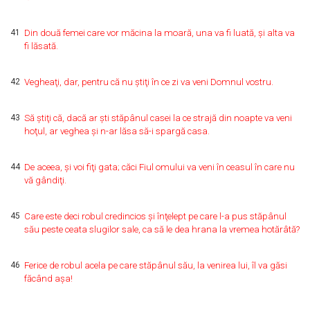
41
Din două femei care vor măcina la moară, una va fi luată, şi alta va
fi lăsată.
42
Vegheaţi, dar, pentru că nu ştiţi în ce zi va veni Domnul vostru.
43
Să ştiţi că, dacă ar şti stăpânul casei la ce strajă din noapte va veni
hoţul, ar veghea şi n-ar lăsa să-i spargă casa.
44
De aceea, şi voi fiţi gata; căci Fiul omului va veni în ceasul în care nu
vă gândiţi.
45
Care este deci robul credincios şi înţelept pe care l-a pus stăpânul
său peste ceata slugilor sale, ca să le dea hrana la vremea hotărâtă?
46
Ferice de robul acela pe care stăpânul său, la venirea lui, îl va găsi
făcând aşa!