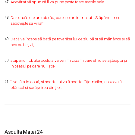
47
Adevărat vă spun că îl va pune peste toate averile sale.
48
Dar dacă este un rob rău, care zice în inima lui: „Stăpânul meu
zăboveşte să vină!”
49
Dacă va începe să bată pe tovarăşii lui de slujbă şi să mănânce şi să
bea cu beţivii,
50
stăpânul robului aceluia va veni în ziua în care el nu se aşteaptă şi
în ceasul pe care nu-l ştie,
51
îl va tăia în două, şi soarta lui va fi soarta făţarnicilor; acolo va fi
plânsul şi scrâşnirea dinţilor.
Asculta Matei 24