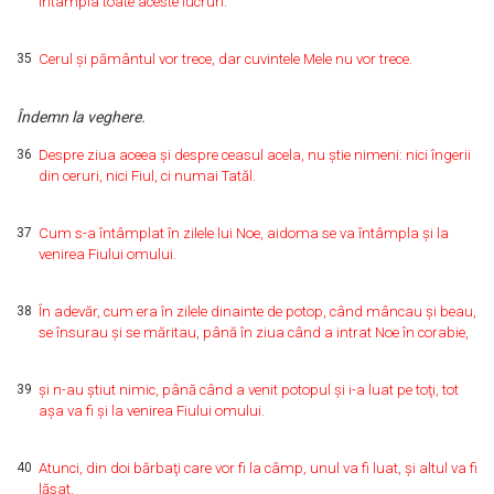
întâmpla toate aceste lucruri.
35
Cerul şi pământul vor trece, dar cuvintele Mele nu vor trece.
Îndemn la veghere.
36
Despre ziua aceea şi despre ceasul acela, nu ştie nimeni: nici îngerii
din ceruri, nici Fiul, ci numai Tatăl.
37
Cum s-a întâmplat în zilele lui Noe, aidoma se va întâmpla şi la
venirea Fiului omului.
38
În adevăr, cum era în zilele dinainte de potop, când mâncau şi beau,
se însurau şi se măritau, până în ziua când a intrat Noe în corabie,
39
şi n-au ştiut nimic, până când a venit potopul şi i-a luat pe toţi, tot
aşa va fi şi la venirea Fiului omului.
40
Atunci, din doi bărbaţi care vor fi la câmp, unul va fi luat, şi altul va fi
lăsat.