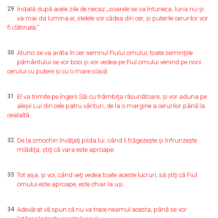
29
Îndată după acele zile de necaz „soarele se va întuneca, luna nu-şi
va mai da lumina ei, stelele vor cădea din cer, şi puterile cerurilor vor
fi clătinate.”
30
Atunci se va arăta în cer semnul Fiului omului, toate seminţiile
pământului se vor boci şi vor vedea pe Fiul omului venind pe norii
cerului cu putere şi cu o mare slavă.
31
El va trimite pe îngerii Săi cu trâmbiţa răsunătoare, şi vor aduna pe
aleşii Lui din cele patru vânturi, de la o margine a cerurilor până la
cealaltă.
32
De la smochin învăţaţi pilda lui: când îi frăgezeşte şi înfrunzeşte
mlădiţa, ştiţi că vara este aproape.
33
Tot aşa, şi voi, când veţi vedea toate aceste lucruri, să ştiţi că Fiul
omului este aproape, este chiar la uşi.
34
Adevărat vă spun că nu va trece neamul acesta, până se vor