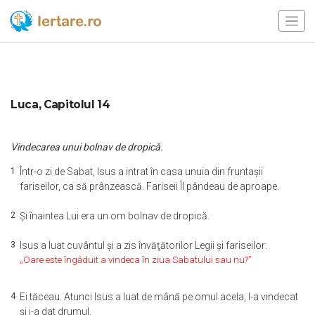
Luca, Capitolul 14
Vindecarea unui bolnav de dropică.
1
Într-o zi de Sabat, Isus a intrat în casa unuia din fruntaşii
fariseilor, ca să prânzească. Fariseii Îl pândeau de aproape.
2
Şi înaintea Lui era un om bolnav de dropică.
3
Isus a luat cuvântul şi a zis învăţătorilor Legii şi fariseilor:
„Oare este îngăduit a vindeca în ziua Sabatului sau nu?”
4
Ei tăceau. Atunci Isus a luat de mână pe omul acela, l-a vindecat
şi i-a dat drumul.