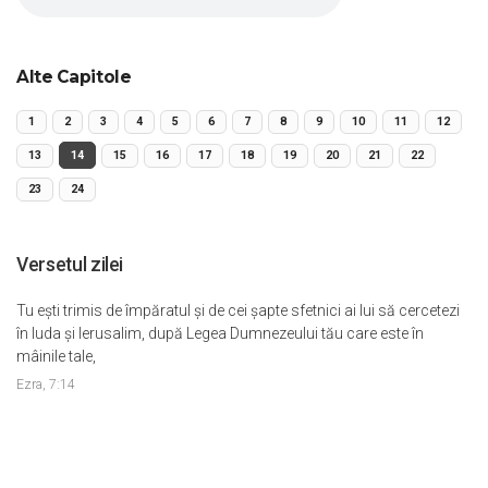
Alte Capitole
1
2
3
4
5
6
7
8
9
10
11
12
13
14
15
16
17
18
19
20
21
22
23
24
Versetul zilei
Tu eşti trimis de împăratul şi de cei şapte sfetnici ai lui să cercetezi
în Iuda şi Ierusalim, după Legea Dumnezeului tău care este în
mâinile tale,
Ezra, 7:14