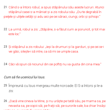
21
Când s-a întors robul, a spus stăpânului său aceste lucruri. Atunci
stăpânul casei s-a mâniat şi a zis robului său: „Du-te degrabă în
pieţele şi uliţele cetăţii şi adu aici pe cei săraci, ciungi, orbi şi şchiopi.”
22
La urmă, robul a zis: „Stăpâne, s-a făcut cum ai poruncit, şi tot mai
este loc.”
23
Şi stăpânul a zis robului: „Ieşi la drumuri şi la garduri, şi pe cei ce-i
vei găsi, sileşte-i să intre, ca să mi se umple casa.
24
Căci vă spun că niciunul din cei poftiţi nu va gusta din cina mea.”
Cum să fie ucenicul lui Isus.
25
Împreună cu Isus mergeau multe noroade. El S-a întors şi le-a
zis:
26
„Dacă vine cineva la Mine, şi nu urăşte pe tatăl său, pe mama sa, pe
nevasta sa, pe copiii săi, pe fraţii săi, pe surorile sale, ba chiar însăşi