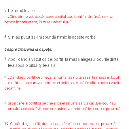
5
Pe urmă le-a zis:
„Cine dintre voi, dacă-i cade copilul sau boul în fântână, nu-l va
scoate îndată afară, în ziua Sabatului?”
6
Şi n-au putut să-I răspundă nimic la aceste vorbe.
Despre zmerenia la ospeţe.
7
Apoi, când a văzut că cei poftiţi la masă alegeau locurile dintâi,
le-a spus o pildă. Şi le-a zis:
8
„Când eşti poftit de cineva la nuntă, să nu te aşezi la masă în locul
dintâi; ca nu cumva, printre cei poftiţi de el, să fie altul mai cu vază
decât tine,
9
şi cel ce te-a poftit şi pe tine şi pe el să vină să-ţi zică: „Dă locul tău
omului acestuia.” Atunci, cu ruşine, va trebui să iei locul de pe urmă.
10
Ci, când eşti poftit, du-te şi aşază-te în locul cel mai de pe urmă;