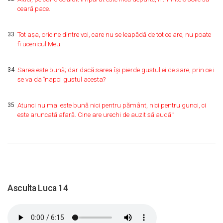
ceară pace.
33
Tot aşa, oricine dintre voi, care nu se leapădă de tot ce are, nu poate
fi ucenicul Meu.
34
Sarea este bună; dar dacă sarea îşi pierde gustul ei de sare, prin ce i
se va da înapoi gustul acesta?
35
Atunci nu mai este bună nici pentru pământ, nici pentru gunoi, ci
este aruncată afară. Cine are urechi de auzit să audă.”
Asculta Luca 14