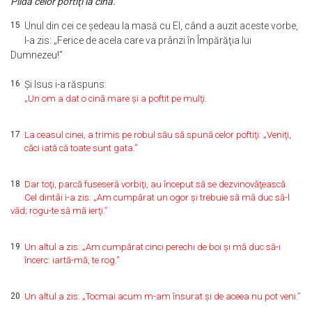
Pilda celor poftiţi la cină.
15
Unul din cei ce şedeau la masă cu El, când a auzit aceste vorbe,
I-a zis: „Ferice de acela care va prânzi în Împărăţia lui
Dumnezeu!”
16
Şi Isus i-a răspuns:
„Un om a dat o cină mare şi a poftit pe mulţi.
17
La ceasul cinei, a trimis pe robul său să spună celor poftiţi: „Veniţi,
căci iată că toate sunt gata.”
18
Dar toţi, parcă fuseseră vorbiţi, au început să se dezvinovăţească.
Cel dintâi i-a zis: „Am cumpărat un ogor şi trebuie să mă duc să-l
văd; rogu-te să mă ierţi.”
19
Un altul a zis: „Am cumpărat cinci perechi de boi şi mă duc să-i
încerc: iartă-mă, te rog.”
20
Un altul a zis: „Tocmai acum m-am însurat şi de aceea nu pot veni.”