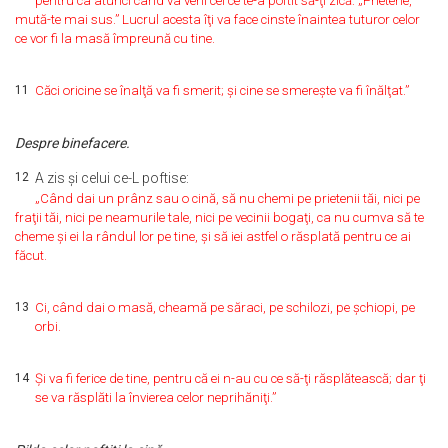
pentru ca atunci când va veni cel ce te-a poftit să-ţi zică: „Prietene,
mută-te mai sus.” Lucrul acesta îţi va face cinste înaintea tuturor celor
ce vor fi la masă împreună cu tine.
11
Căci oricine se înalţă va fi smerit; şi cine se smereşte va fi înălţat.”
Despre binefacere.
12
A zis şi celui ce-L poftise:
„Când dai un prânz sau o cină, să nu chemi pe prietenii tăi, nici pe
fraţii tăi, nici pe neamurile tale, nici pe vecinii bogaţi, ca nu cumva să te
cheme şi ei la rândul lor pe tine, şi să iei astfel o răsplată pentru ce ai
făcut.
13
Ci, când dai o masă, cheamă pe săraci, pe schilozi, pe şchiopi, pe
orbi.
14
Şi va fi ferice de tine, pentru că ei n-au cu ce să-ţi răsplătească; dar ţi
se va răsplăti la învierea celor neprihăniţi.”