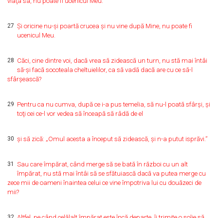
viaţa sa, nu poate fi ucenicul Meu.
27
Şi oricine nu-şi poartă crucea şi nu vine după Mine, nu poate fi
ucenicul Meu.
28
Căci, cine dintre voi, dacă vrea să zidească un turn, nu stă mai întâi
să-şi facă socoteala cheltuielilor, ca să vadă dacă are cu ce să-l
sfârşească?
29
Pentru ca nu cumva, după ce i-a pus temelia, să nu-l poată sfârşi, şi
toţi cei ce-l vor vedea să înceapă să râdă de el
30
şi să zică: „Omul acesta a început să zidească, şi n-a putut isprăvi.”
31
Sau care împărat, când merge să se bată în război cu un alt
împărat, nu stă mai întâi să se sfătuiască dacă va putea merge cu
zece mii de oameni înaintea celui ce vine împotriva lui cu douăzeci de
mii?
32
Altfel, pe când celălalt împărat este încă departe, îi trimite o solie să