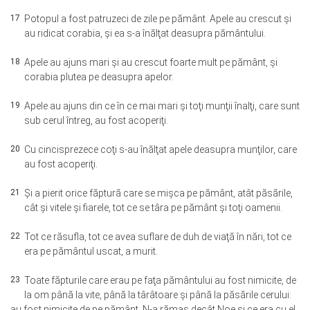
17
Potopul a fost patruzeci de zile pe pământ. Apele au crescut şi
au ridicat corabia, şi ea s-a înălţat deasupra pământului.
18
Apele au ajuns mari şi au crescut foarte mult pe pământ, şi
corabia plutea pe deasupra apelor.
19
Apele au ajuns din ce în ce mai mari şi toţi munţii înalţi, care sunt
sub cerul întreg, au fost acoperiţi.
20
Cu cincisprezece coţi s-au înălţat apele deasupra munţilor, care
au fost acoperiţi.
21
Şi a pierit orice făptură care se mişca pe pământ, atât păsările,
cât şi vitele şi fiarele, tot ce se târa pe pământ şi toţi oamenii.
22
Tot ce răsufla, tot ce avea suflare de duh de viaţă în nări, tot ce
era pe pământul uscat, a murit.
23
Toate făpturile care erau pe faţa pământului au fost nimicite, de
la om până la vite, până la târâtoare şi până la păsările cerului:
au fost nimicite de pe pământ. N-a rămas decât Noe şi ce era cu el