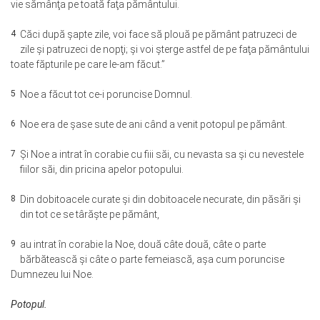
vie sămânţa pe toată faţa pământului.
4
Căci după şapte zile, voi face să plouă pe pământ patruzeci de
zile şi patruzeci de nopţi; şi voi şterge astfel de pe faţa pământului
toate făpturile pe care le-am făcut.”
5
Noe a făcut tot ce-i poruncise Domnul.
6
Noe era de şase sute de ani când a venit potopul pe pământ.
7
Şi Noe a intrat în corabie cu fiii săi, cu nevasta sa şi cu nevestele
fiilor săi, din pricina apelor potopului.
8
Din dobitoacele curate şi din dobitoacele necurate, din păsări şi
din tot ce se târăşte pe pământ,
9
au intrat în corabie la Noe, două câte două, câte o parte
bărbătească şi câte o parte femeiască, aşa cum poruncise
Dumnezeu lui Noe.
Potopul.