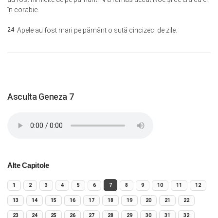
în corabie.
24
Apele au fost mari pe pământ o sută cincizeci de zile.
Asculta Geneza 7
Alte Capitole
1
2
3
4
5
6
7
8
9
10
11
12
13
14
15
16
17
18
19
20
21
22
23
24
25
26
27
28
29
30
31
32