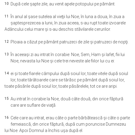
10
După cele şapte zile, au venit apele potopului pe pământ.
11
În anul al şase sutelea al vieţii lui Noe, în luna a doua, în ziua a
şaptesprezecea a lunii, în ziua aceea, s-au rupt toate izvoarele
Adâncului celui mare şi s-au deschis stăvilarele cerurilor.
12
Ploaia a căzut pe pământ patruzeci de zile şi patruzeci de nopţi.
13
În aceeaşi zi au intrat în corabie: Noe, Sem, Ham şi Iafet, fiii lui
Noe, nevasta lui Noe şi cele trei neveste ale fiilor lui cu ei:
14
ei şi toate fiarele câmpului după soiul lor, toate vitele după soiul
lor, toate târâtoarele care se târăsc pe pământ după soiul lor,
toate păsările după soiul lor, toate păsărelele, tot ce are aripi.
15
Au intrat în corabie la Noe, două câte două, din orice făptură
care are suflare de viaţă.
16
Cele care au intrat, erau câte o parte bărbătească şi câte o parte
femeiască, din orice făptură, după cum poruncise Dumnezeu
lui Noe. Apoi Domnul a închis uşa după el.