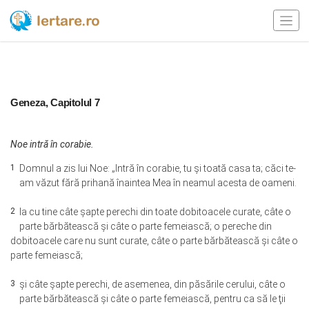
Geneza, Capitolul 7
Noe intră în corabie.
1
Domnul a zis lui Noe: „Intră în corabie, tu şi toată casa ta; căci te-
am văzut fără prihană înaintea Mea în neamul acesta de oameni.
2
Ia cu tine câte şapte perechi din toate dobitoacele curate, câte o
parte bărbătească şi câte o parte femeiască; o pereche din
dobitoacele care nu sunt curate, câte o parte bărbătească şi câte o
parte femeiască;
3
şi câte şapte perechi, de asemenea, din păsările cerului, câte o
parte bărbătească şi câte o parte femeiască, pentru ca să le ţii