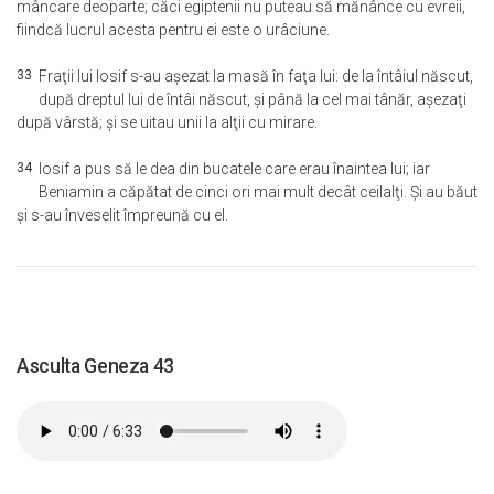
mâncare deoparte; căci egiptenii nu puteau să mănânce cu evreii,
fiindcă lucrul acesta pentru ei este o urâciune.
33
Fraţii lui Iosif s-au aşezat la masă în faţa lui: de la întâiul născut,
după dreptul lui de întâi născut, şi până la cel mai tânăr, aşezaţi
după vârstă; şi se uitau unii la alţii cu mirare.
34
Iosif a pus să le dea din bucatele care erau înaintea lui; iar
Beniamin a căpătat de cinci ori mai mult decât ceilalţi. Şi au băut
şi s-au înveselit împreună cu el.
Asculta Geneza 43