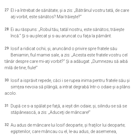
27
El i-a întrebat de sănătate; şi a zis: „Bătrânul vostru tată, de care
aţi vorbit, este sănătos? Mai trăieşte?”
28
Ei au răspuns: „Robul tău, tatăl nostru, este sănătos; trăieşte
încă.” Şi s-au plecat şi s-au aruncat cu faţa la pământ.
29
Iosif a ridicat ochii; şi, aruncând o privire spre fratele său
Beniamin, fiul mamei sale, a zis: „Acesta este fratele vostru cel
tânăr despre care mi-aţi vorbit?” Şi a adăugat: „Dumnezeu să aibă
milă de tine, fiule!”
30
Iosif a isprăvit repede, căci i se rupea inima pentru fratele său şi
simţea nevoia să plângă; a intrat degrabă într-o odaie şi a plâns
acolo.
31
După ce s-a spălat pe faţă, a ieşit din odaie; şi, silindu-se să se
stăpânească, a zis: „Aduceţi de mâncare!”
32
Au adus de mâncare lui Iosif deoparte, şi fraţilor lui deoparte;
egiptenilor, care mâncau cu el, le-au adus, de asemenea,