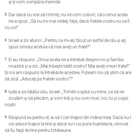
şi-ţi vom cumpăra merinde.
5
Dar dacă nu vrei să-l trimiţi, nu ne vom coborî, căci omul acela
ne-a spus: „Să nu-mi mai vedeţi faţa, dacă fratele vostru nu va fi
cu voi!”
6
Israel a zis atunci: „Pentru ce mi-aţi făcut un astfel de rău şi aţi
spus omului aceluia că mai aveţi un frate?”
7
Ei au răspuns: „Omul acela ne-a întrebat despre noi şi familia
noastră şi a zis: „Mai trăieşte tatăl vostru? Mai aveţi vreun frate?”
Şi noi am răspuns la întrebările acestea. Puteam noi să ştim că are
să zică: „Aduceţi pe fratele vostru”?”
8
Iuda a zis tatălui său, Israel: „Trimite copilul cu mine, ca să ne
sculăm şi să plecăm, şi vom trăi şi nu vom muri, noi, tu şi copiii
noştri.
9
Răspund eu pentru el; ai să-l ceri înapoi din mâna mea. Dacă nu-l
voi aduce înapoi la tine şi dacă nu-l voi pune înaintea ta, vinovat
să fiu faţă de tine pentru totdeauna.