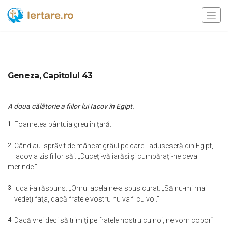
Geneza, Capitolul 43
A doua călătorie a fiilor lui Iacov în Egipt.
1
Foametea bântuia greu în ţară.
2
Când au isprăvit de mâncat grâul pe care-l aduseseră din Egipt,
Iacov a zis fiilor săi: „Duceţi-vă iarăşi şi cumpăraţi-ne ceva
merinde.”
3
Iuda i-a răspuns: „Omul acela ne-a spus curat: „Să nu-mi mai
vedeţi faţa, dacă fratele vostru nu va fi cu voi.”
4
Dacă vrei deci să trimiţi pe fratele nostru cu noi, ne vom coborî