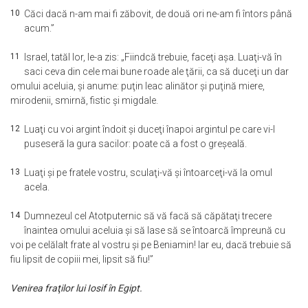
10
Căci dacă n-am mai fi zăbovit, de două ori ne-am fi întors până
acum.”
11
Israel, tatăl lor, le-a zis: „Fiindcă trebuie, faceţi aşa. Luaţi-vă în
saci ceva din cele mai bune roade ale ţării, ca să duceţi un dar
omului aceluia, şi anume: puţin leac alinător şi puţină miere,
mirodenii, smirnă, fistic şi migdale.
12
Luaţi cu voi argint îndoit şi duceţi înapoi argintul pe care vi-l
puseseră la gura sacilor: poate că a fost o greşeală.
13
Luaţi şi pe fratele vostru, sculaţi-vă şi întoarceţi-vă la omul
acela.
14
Dumnezeul cel Atotputernic să vă facă să căpătaţi trecere
înaintea omului aceluia şi să lase să se întoarcă împreună cu
voi pe celălalt frate al vostru şi pe Beniamin! Iar eu, dacă trebuie să
fiu lipsit de copiii mei, lipsit să fiu!”
Venirea fraţilor lui Iosif în Egipt.