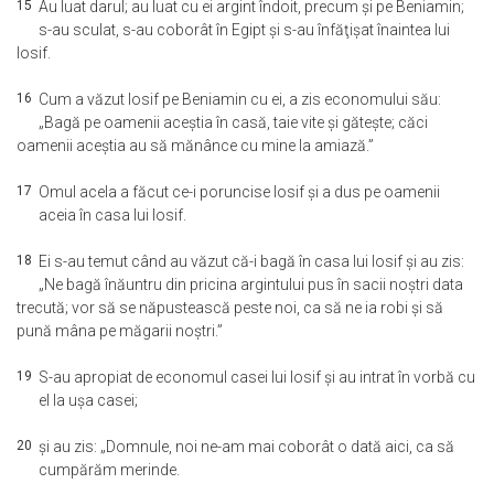
15
Au luat darul; au luat cu ei argint îndoit, precum şi pe Beniamin;
s-au sculat, s-au coborât în Egipt şi s-au înfăţişat înaintea lui
Iosif.
16
Cum a văzut Iosif pe Beniamin cu ei, a zis economului său:
„Bagă pe oamenii aceştia în casă, taie vite şi găteşte; căci
oamenii aceştia au să mănânce cu mine la amiază.”
17
Omul acela a făcut ce-i poruncise Iosif şi a dus pe oamenii
aceia în casa lui Iosif.
18
Ei s-au temut când au văzut că-i bagă în casa lui Iosif şi au zis:
„Ne bagă înăuntru din pricina argintului pus în sacii noştri data
trecută; vor să se năpustească peste noi, ca să ne ia robi şi să
pună mâna pe măgarii noştri.”
19
S-au apropiat de economul casei lui Iosif şi au intrat în vorbă cu
el la uşa casei;
20
şi au zis: „Domnule, noi ne-am mai coborât o dată aici, ca să
cumpărăm merinde.