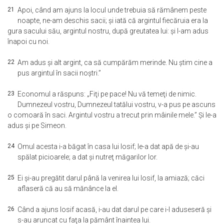
21
Apoi, când am ajuns la locul unde trebuia să rămânem peste
noapte, ne-am deschis sacii; şi iată că argintul fiecăruia era la
gura sacului său, argintul nostru, după greutatea lui: şi l-am adus
înapoi cu noi.
22
Am adus şi alt argint, ca să cumpărăm merinde. Nu ştim cine a
pus argintul în sacii noştri.”
23
Economul a răspuns: „Fiţi pe pace! Nu vă temeţi de nimic.
Dumnezeul vostru, Dumnezeul tatălui vostru, v-a pus pe ascuns
o comoară în saci. Argintul vostru a trecut prin mâinile mele.” Şi le-a
adus şi pe Simeon.
24
Omul acesta i-a băgat în casa lui Iosif; le-a dat apă de şi-au
spălat picioarele; a dat şi nutreţ măgarilor lor.
25
Ei şi-au pregătit darul până la venirea lui Iosif, la amiază; căci
aflaseră că au să mănânce la el.
26
Când a ajuns Iosif acasă, i-au dat darul pe care i-l aduseseră şi
s-au aruncat cu faţa la pământ înaintea lui.