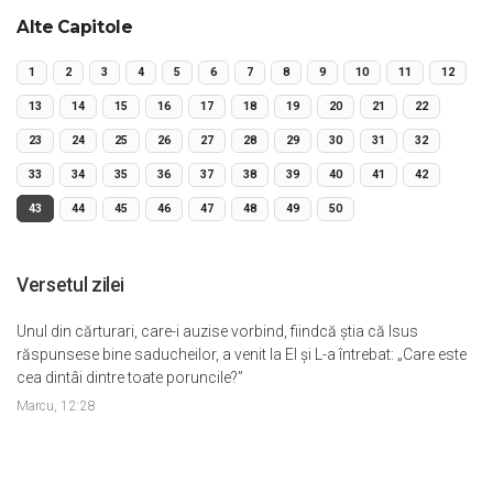
Alte Capitole
1
2
3
4
5
6
7
8
9
10
11
12
13
14
15
16
17
18
19
20
21
22
23
24
25
26
27
28
29
30
31
32
33
34
35
36
37
38
39
40
41
42
43
44
45
46
47
48
49
50
Versetul zilei
Unul din cărturari, care-i auzise vorbind, fiindcă ştia că Isus
răspunsese bine saducheilor, a venit la El şi L-a întrebat: „Care este
cea dintâi dintre toate poruncile?”
Marcu, 12:28