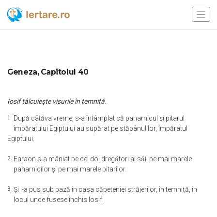
Geneza, Capitolul 40
Iosif tâlcuieşte visurile în temniţă.
1
După câtăva vreme, s-a întâmplat că paharnicul şi pitarul
împăratului Egiptului au supărat pe stăpânul lor, împăratul
Egiptului.
2
Faraon s-a mâniat pe cei doi dregători ai săi: pe mai marele
paharnicilor şi pe mai marele pitarilor.
3
Şi i-a pus sub pază în casa căpeteniei străjerilor, în temniţă, în
locul unde fusese închis Iosif.