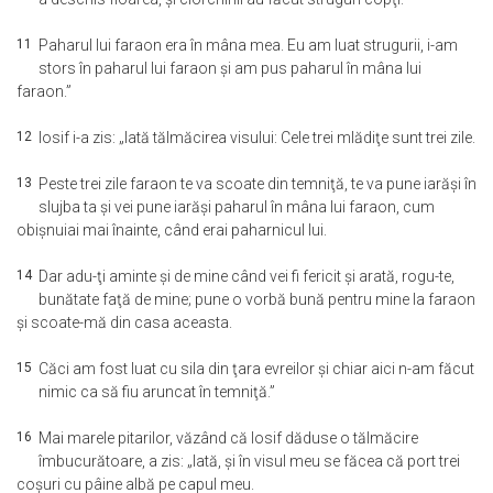
11
Paharul lui faraon era în mâna mea. Eu am luat strugurii, i-am
stors în paharul lui faraon şi am pus paharul în mâna lui
faraon.”
12
Iosif i-a zis: „Iată tălmăcirea visului: Cele trei mlădiţe sunt trei zile.
13
Peste trei zile faraon te va scoate din temniţă, te va pune iarăşi în
slujba ta şi vei pune iarăşi paharul în mâna lui faraon, cum
obişnuiai mai înainte, când erai paharnicul lui.
14
Dar adu-ţi aminte şi de mine când vei fi fericit şi arată, rogu-te,
bunătate faţă de mine; pune o vorbă bună pentru mine la faraon
şi scoate-mă din casa aceasta.
15
Căci am fost luat cu sila din ţara evreilor şi chiar aici n-am făcut
nimic ca să fiu aruncat în temniţă.”
16
Mai marele pitarilor, văzând că Iosif dăduse o tălmăcire
îmbucurătoare, a zis: „Iată, şi în visul meu se făcea că port trei
coşuri cu pâine albă pe capul meu.