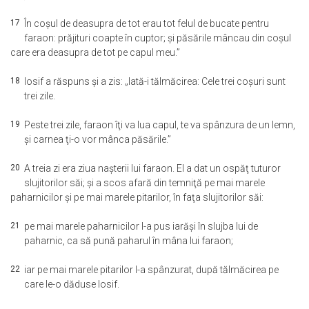
17
În coşul de deasupra de tot erau tot felul de bucate pentru
faraon: prăjituri coapte în cuptor; şi păsările mâncau din coşul
care era deasupra de tot pe capul meu.”
18
Iosif a răspuns şi a zis: „Iată-i tălmăcirea: Cele trei coşuri sunt
trei zile.
19
Peste trei zile, faraon îţi va lua capul, te va spânzura de un lemn,
şi carnea ţi-o vor mânca păsările.”
20
A treia zi era ziua naşterii lui faraon. El a dat un ospăţ tuturor
slujitorilor săi; şi a scos afară din temniţă pe mai marele
paharnicilor şi pe mai marele pitarilor, în faţa slujitorilor săi:
21
pe mai marele paharnicilor l-a pus iarăşi în slujba lui de
paharnic, ca să pună paharul în mâna lui faraon;
22
iar pe mai marele pitarilor l-a spânzurat, după tălmăcirea pe
care le-o dăduse Iosif.