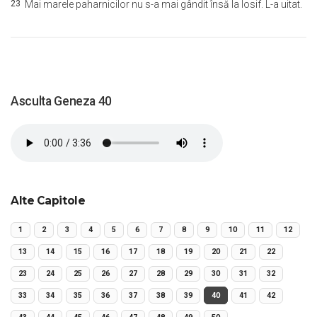
23
Mai marele paharnicilor nu s-a mai gândit însă la Iosif. L-a uitat.
Asculta Geneza 40
Alte Capitole
1
2
3
4
5
6
7
8
9
10
11
12
13
14
15
16
17
18
19
20
21
22
23
24
25
26
27
28
29
30
31
32
33
34
35
36
37
38
39
40
41
42