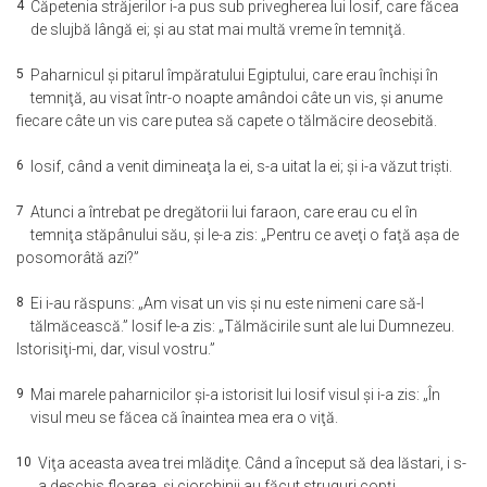
4
Căpetenia străjerilor i-a pus sub privegherea lui Iosif, care făcea
de slujbă lângă ei; şi au stat mai multă vreme în temniţă.
5
Paharnicul şi pitarul împăratului Egiptului, care erau închişi în
temniţă, au visat într-o noapte amândoi câte un vis, şi anume
fiecare câte un vis care putea să capete o tălmăcire deosebită.
6
Iosif, când a venit dimineaţa la ei, s-a uitat la ei; şi i-a văzut trişti.
7
Atunci a întrebat pe dregătorii lui faraon, care erau cu el în
temniţa stăpânului său, şi le-a zis: „Pentru ce aveţi o faţă aşa de
posomorâtă azi?”
8
Ei i-au răspuns: „Am visat un vis şi nu este nimeni care să-l
tălmăcească.” Iosif le-a zis: „Tălmăcirile sunt ale lui Dumnezeu.
Istorisiţi-mi, dar, visul vostru.”
9
Mai marele paharnicilor şi-a istorisit lui Iosif visul şi i-a zis: „În
visul meu se făcea că înaintea mea era o viţă.
10
Viţa aceasta avea trei mlădiţe. Când a început să dea lăstari, i s-
a deschis floarea, şi ciorchinii au făcut struguri copţi.