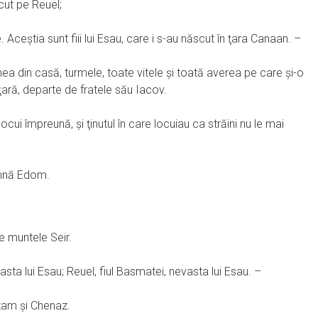
cut pe Reuel;
Aceştia sunt fiii lui Esau, care i s-au născut în ţara Canaan. –
lumea din casă, turmele, toate vitele şi toată averea pe care şi-o
 ţară, departe de fratele său Iacov.
cui împreună, şi ţinutul în care locuiau ca străini nu le mai
amnă Edom.
pe muntele Seir.
evasta lui Esau; Reuel, fiul Basmatei, nevasta lui Esau. –
etam şi Chenaz.