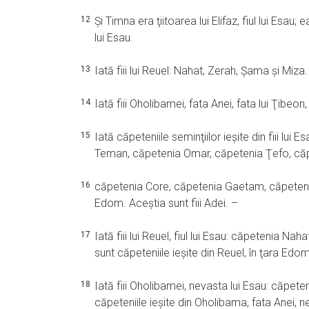
12
Şi Timna era ţiitoarea lui Elifaz, fiul lui Esau;
lui Esau.
13
Iată fiii lui Reuel: Nahat, Zerah, Şama şi Miza
14
Iată fiii Oholibamei, fata Anei, fata lui Ţibeo
15
Iată căpeteniile seminţiilor ieşite din fiii lui Es
Teman, căpetenia Omar, căpetenia Ţefo, că
16
căpetenia Core, căpetenia Gaetam, căpetenia A
Edom. Aceştia sunt fiii Adei. –
17
Iată fiii lui Reuel, fiul lui Esau: căpetenia 
sunt căpeteniile ieşite din Reuel, în ţara Edom
18
Iată fiii Oholibamei, nevasta lui Esau: căpet
căpeteniile ieşite din Oholibama, fata Anei, n