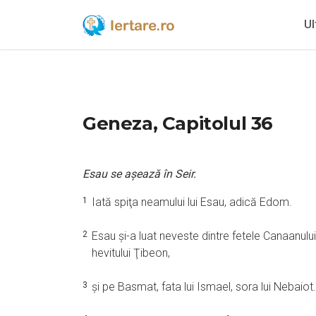
Ul
Geneza, Capitolul 36
Esau se aşează în Seir.
1
Iată spiţa neamului lui Esau, adică Edom.
2
Esau şi-a luat neveste dintre fetele Canaanului
hevitului Ţibeon,
3
şi pe Basmat, fata lui Ismael, sora lui Nebaiot