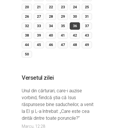
20
21
22
23
24
25
26
27
28
29
30
31
32
33
34
35
36
37
38
39
40
41
42
43
44
45
46
47
48
49
50
Versetul zilei
Unul din cărturari, care-i auzise
vorbind, fiindcă ştia că Isus
răspunsese bine saducheilor, a venit
la El şi L-a întrebat: „Care este cea
dintâi dintre toate poruncile?”
Marcu, 12:28