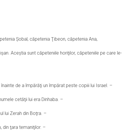
căpetenia Şobal, căpetenia Ţibeon, căpetenia Ana,
an. Aceştia sunt căpeteniile horiţilor, căpeteniile pe care le-
înainte de a împărăţi un împărat peste copiii lui Israel. –
 numele cetăţii lui era Dinhaba. –
iul lui Zerah din Boţra. –
, din ţara temaniţilor. –