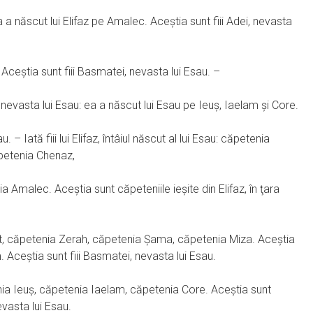
 ea a născut lui Elifaz pe Amalec. Aceştia sunt fiii Adei, nevasta
. Aceştia sunt fiii Basmatei, nevasta lui Esau. –
n, nevasta lui Esau: ea a născut lui Esau pe Ieuş, Iaelam şi Core.
au. – Iată fiii lui Elifaz, întâiul născut al lui Esau: căpetenia
petenia Chenaz,
malec. Aceştia sunt căpeteniile ieşite din Elifaz, în ţara
Nahat, căpetenia Zerah, căpetenia Şama, căpetenia Miza. Aceştia
. Aceştia sunt fiii Basmatei, nevasta lui Esau.
enia Ieuş, căpetenia Iaelam, căpetenia Core. Aceştia sunt
evasta lui Esau.