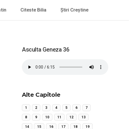
tin
Citeste Bilia
Știri Creștine
Asculta Geneza 36
Alte Capitole
1
2
3
4
5
6
7
8
9
10
11
12
13
14
15
16
17
18
19