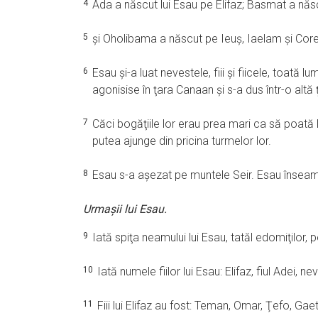
4
Ada a născut lui Esau pe Elifaz; Basmat a năs
5
şi Oholibama a născut pe Ieuş, Iaelam şi Core. 
6
Esau şi-a luat nevestele, fiii şi fiicele, toată 
agonisise în ţara Canaan şi s-a dus într-o altă
7
Căci bogăţiile lor erau prea mari ca să poată lo
putea ajunge din pricina turmelor lor.
8
Esau s-a aşezat pe muntele Seir. Esau înse
Urmaşii lui Esau.
9
Iată spiţa neamului lui Esau, tatăl edomiţilor, 
10
Iată numele fiilor lui Esau: Elifaz, fiul Adei, n
11
Fiii lui Elifaz au fost: Teman, Omar, Ţefo, Ga