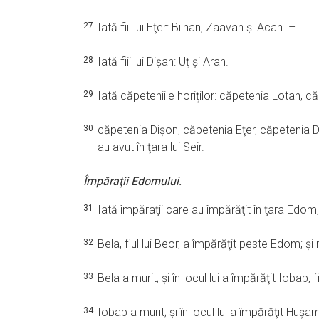
27
Iată fiii lui Eţer: Bilhan, Zaavan şi Acan. –
28
Iată fiii lui Dişan: Uţ şi Aran.
29
Iată căpeteniile horiţilor: căpetenia Lotan, 
30
căpetenia Dişon, căpetenia Eţer, căpetenia Diş
au avut în ţara lui Seir.
Împăraţii Edomului.
31
Iată împăraţii care au împărăţit în ţara Edom, 
32
Bela, fiul lui Beor, a împărăţit peste Edom; şi
33
Bela a murit; şi în locul lui a împărăţit Iobab, f
34
Iobab a murit; şi în locul lui a împărăţit Huşam