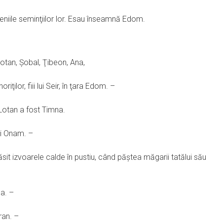
eteniile seminţiilor lor. Esau înseamnă Edom.
ii: Lotan, Şobal, Ţibeon, Ana,
iţilor, fiii lui Seir, în ţara Edom. –
 Lotan a fost Timna.
 şi Onam. –
găsit izvoarele calde în pustiu, când păştea măgarii tatălui său
na. –
ran. –