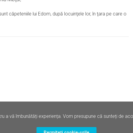
nt căpeteniile lui Edom, după locuinţele lor, în ţara pe care o
ru a vă îmbunătăți experiența. Vom presupune că sunteți de acord
Politica de Confidentialitate
Termene si Conditii
Permiteți cookie-urile