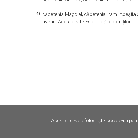
43
căpetenia Magdiel, căpetenia Iram. Aceştia su
aveau. Acesta este Esau, tatăl edomiţilor.
Acest site web folosește cookie-uri pent
©
Iertare.ro.
2026