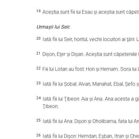
19
Aceştia sunt fiii lui Esau şi aceştia sunt căp
Urmaşii lui Seir.
20
Iată fiii lui Seir, horitul, vechii locuitori ai ţăr
21
Dişon, Eţer şi Dişan. Aceştia sunt căpeteniile hor
22
Fiii lui Lotan au fost: Hori şi Hemam. Sora lui
23
Iată fiii lui Şobal: Alvan, Manahat, Ebal, Şefo
24
Iată fiii lui Ţibeon: Aia şi Ana. Ana acesta a 
Ţibeon.
25
Iată fiii lui Ana: Dişon şi Oholibama, fata lui A
26
Iată fiii lui Dişon: Hemdan, Eşban, Itran şi Che