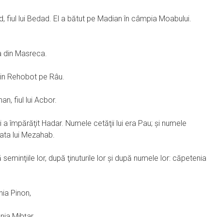
ad, fiul lui Bedad. El a bătut pe Madian în câmpia Moabului.
la din Masreca.
l din Rehobot pe Râu.
an, fiul lui Acbor.
 lui a împărăţit Hadar. Numele cetăţii lui era Pau; şi numele
fata lui Mezahab.
seminţiile lor, după ţinuturile lor şi după numele lor: căpetenia
ia Pinon,
ia Mibţar,