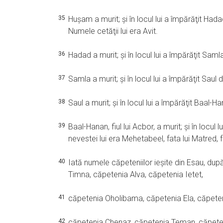
35
Huşam a murit; şi în locul lui a împărăţit Had
Numele cetăţii lui era Avit.
36
Hadad a murit; şi în locul lui a împărăţit Sam
37
Samla a murit; şi în locul lui a împărăţit Sau
38
Saul a murit; şi în locul lui a împărăţit Baal-Han
39
Baal-Hanan, fiul lui Acbor, a murit; şi în locul
nevestei lui era Mehetabeel, fata lui Matred, 
40
Iată numele căpeteniilor ieşite din Esau, după 
Timna, căpetenia Alva, căpetenia Ietet,
41
căpetenia Oholibama, căpetenia Ela, căpeten
42
căpetenia Chenaz, căpetenia Teman, căpeten