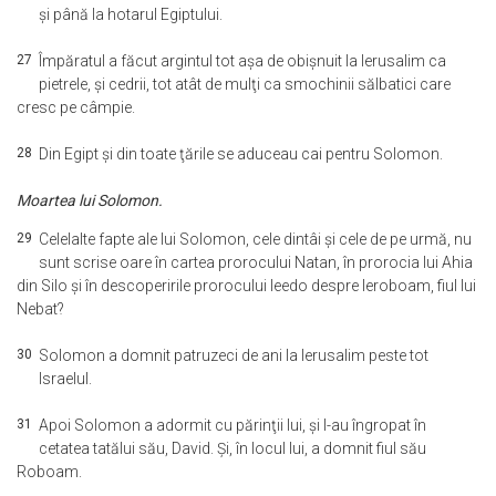
şi până la hotarul Egiptului.
27
Împăratul a făcut argintul tot aşa de obişnuit la Ierusalim ca
pietrele, şi cedrii, tot atât de mulţi ca smochinii sălbatici care
cresc pe câmpie.
28
Din Egipt şi din toate ţările se aduceau cai pentru Solomon.
Moartea lui Solomon.
29
Celelalte fapte ale lui Solomon, cele dintâi şi cele de pe urmă, nu
sunt scrise oare în cartea prorocului Natan, în prorocia lui Ahia
din Silo şi în descoperirile prorocului Ieedo despre Ieroboam, fiul lui
Nebat?
30
Solomon a domnit patruzeci de ani la Ierusalim peste tot
Israelul.
31
Apoi Solomon a adormit cu părinţii lui, şi l-au îngropat în
cetatea tatălui său, David. Şi, în locul lui, a domnit fiul său
Roboam.