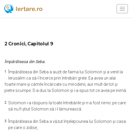
2 Cronici, Capitolul 9
Împărăteasa din Seba.
1
Împărăteasa din Seba a auzit de faima lui Solomon şi a venit la
Ierusalim ca să-l încerce prin întrebări grele. Ea avea un alai
foarte mare şi cămile încărcate cu mirodenii, aur mult de tot şi
pietre scumpe. S-a dus la Solomon şi i-a spus tot ce avea pe inimă.
2
Solomon i-a răspuns la toate întrebările şi n-a fost nimic pe care
să nu fi ştiut Solomon să i-l lămurească.
3
Împărăteasa din Seba a văzut înţelepciunea lui Solomon şi casa
pe care o zidise,