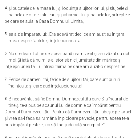
4
şi bucatele de la masa lui, şi locuinţa slujitorilor lui, şi slujbele şi
hainele celor ce-i slujeau, şi paharnicii lui şi hainele lor, şi treptele
pe care se suia la Casa Domnului. Uimită,
5
ea a zis împăratului: „Era adevărat deci ce am auzit eu în ţara
mea despre faptele şi înţelepciunea ta!
6
Nu credeam tot ce se zicea, până n-am venit şi am văzut cu ochii
mei. Şi iată că nu mi s-a istorisit nici jumătate din mărirea şi
înţelepciunea ta. Tu întreci faima pe care am auzit-o despre tine.
7
Ferice de oamenii tăi, ferice de slujitorii tăi, care sunt pururi
înaintea ta şi care aud înţelepciunea ta!
8
Binecuvântat să fie Domnul Dumnezeul tău care S-a îndurat de
tine şi te-a pus pe scaunul Lui de domnie ca împărat pentru
Domnul Dumnezeul tău! Pentru că Dumnezeul tău iubeşte pe Israel
şi vrea să-l facă să rămână în picioare pe vecie, pentru aceea te-a
pus împărat peste el, ca să faci judecată şi dreptate.”
9
Ea a dat împăratului o sută douăzeci de talanţi de aur, foarte