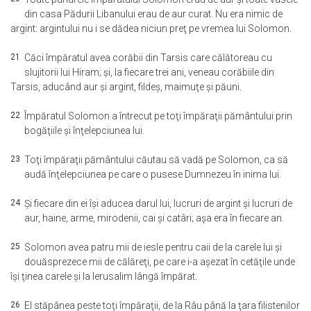
din casa Pădurii Libanului erau de aur curat. Nu era nimic de
argint: argintului nu i se dădea niciun preţ pe vremea lui Solomon.
21
Căci împăratul avea corăbii din Tarsis care călătoreau cu
slujitorii lui Hiram; şi, la fiecare trei ani, veneau corăbiile din
Tarsis, aducând aur şi argint, fildeş, maimuţe şi păuni.
22
Împăratul Solomon a întrecut pe toţi împăraţii pământului prin
bogăţiile şi înţelepciunea lui.
23
Toţi împăraţii pământului căutau să vadă pe Solomon, ca să
audă înţelepciunea pe care o pusese Dumnezeu în inima lui.
24
Şi fiecare din ei îşi aducea darul lui, lucruri de argint şi lucruri de
aur, haine, arme, mirodenii, cai şi catâri; aşa era în fiecare an.
25
Solomon avea patru mii de iesle pentru caii de la carele lui şi
douăsprezece mii de călăreţi, pe care i-a aşezat în cetăţile unde
îşi ţinea carele şi la Ierusalim lângă împărat.
26
El stăpânea peste toţi împăraţii, de la Râu până la ţara filistenilor