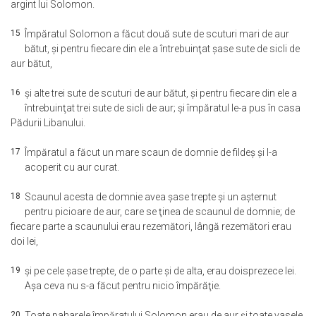
argint lui Solomon.
15
Împăratul Solomon a făcut două sute de scuturi mari de aur
bătut, şi pentru fiecare din ele a întrebuinţat şase sute de sicli de
aur bătut,
16
şi alte trei sute de scuturi de aur bătut, şi pentru fiecare din ele a
întrebuinţat trei sute de sicli de aur; şi împăratul le-a pus în casa
Pădurii Libanului.
17
Împăratul a făcut un mare scaun de domnie de fildeş şi l-a
acoperit cu aur curat.
18
Scaunul acesta de domnie avea şase trepte şi un aşternut
pentru picioare de aur, care se ţinea de scaunul de domnie; de
fiecare parte a scaunului erau rezemători, lângă rezemători erau
doi lei,
19
şi pe cele şase trepte, de o parte şi de alta, erau doisprezece lei.
Aşa ceva nu s-a făcut pentru nicio împărăţie.
20
Toate paharele împăratului Solomon erau de aur şi toate vasele