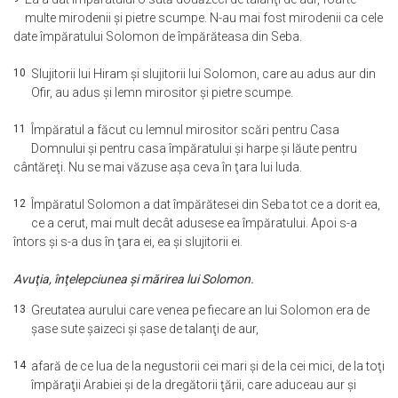
multe mirodenii şi pietre scumpe. N-au mai fost mirodenii ca cele
date împăratului Solomon de împărăteasa din Seba.
10
Slujitorii lui Hiram şi slujitorii lui Solomon, care au adus aur din
Ofir, au adus şi lemn mirositor şi pietre scumpe.
11
Împăratul a făcut cu lemnul mirositor scări pentru Casa
Domnului şi pentru casa împăratului şi harpe şi lăute pentru
cântăreţi. Nu se mai văzuse aşa ceva în ţara lui Iuda.
12
Împăratul Solomon a dat împărătesei din Seba tot ce a dorit ea,
ce a cerut, mai mult decât adusese ea împăratului. Apoi s-a
întors şi s-a dus în ţara ei, ea şi slujitorii ei.
Avuţia, înţelepciunea şi mărirea lui Solomon.
13
Greutatea aurului care venea pe fiecare an lui Solomon era de
şase sute şaizeci şi şase de talanţi de aur,
14
afară de ce lua de la negustorii cei mari şi de la cei mici, de la toţi
împăraţii Arabiei şi de la dregătorii ţării, care aduceau aur şi