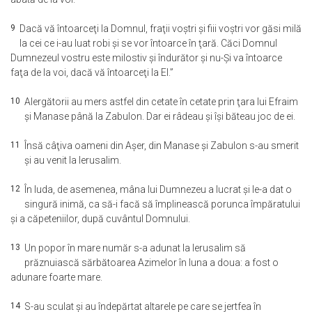
9
Dacă vă întoarceţi la Domnul, fraţii voştri şi fiii voştri vor găsi milă
la cei ce i-au luat robi şi se vor întoarce în ţară. Căci Domnul
Dumnezeul vostru este milostiv şi îndurător şi nu-Şi va întoarce
faţa de la voi, dacă vă întoarceţi la El.”
10
Alergătorii au mers astfel din cetate în cetate prin ţara lui Efraim
şi Manase până la Zabulon. Dar ei râdeau şi îşi băteau joc de ei.
11
Însă câţiva oameni din Aşer, din Manase şi Zabulon s-au smerit
şi au venit la Ierusalim.
12
În Iuda, de asemenea, mâna lui Dumnezeu a lucrat şi le-a dat o
singură inimă, ca să-i facă să împlinească porunca împăratului
şi a căpeteniilor, după cuvântul Domnului.
13
Un popor în mare număr s-a adunat la Ierusalim să
prăznuiască sărbătoarea Azimelor în luna a doua: a fost o
adunare foarte mare.
14
S-au sculat şi au îndepărtat altarele pe care se jertfea în