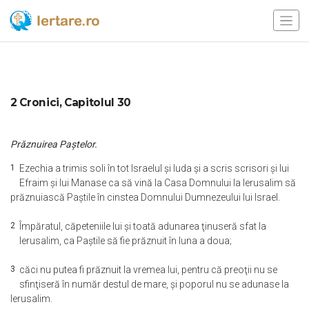
2 Cronici, Capitolul 30
Prăznuirea Paştelor.
1
Ezechia a trimis soli în tot Israelul şi Iuda şi a scris scrisori şi lui
Efraim şi lui Manase ca să vină la Casa Domnului la Ierusalim să
prăznuiască Paştile în cinstea Domnului Dumnezeului lui Israel.
2
Împăratul, căpeteniile lui şi toată adunarea ţinuseră sfat la
Ierusalim, ca Paştile să fie prăznuit în luna a doua;
3
căci nu putea fi prăznuit la vremea lui, pentru că preoţii nu se
sfinţiseră în număr destul de mare, şi poporul nu se adunase la
Ierusalim.