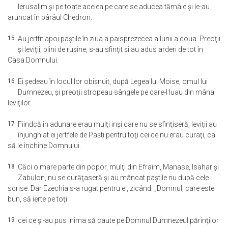
Ierusalim şi pe toate acelea pe care se aducea tămâie şi le-au
aruncat în pârâul Chedron.
15
Au jertfit apoi paştile în ziua a paisprezecea a lunii a doua. Preoţii
şi leviţii, plini de ruşine, s-au sfinţit şi au adus arderi de tot în
Casa Domnului.
16
Ei şedeau în locul lor obişnuit, după Legea lui Moise, omul lui
Dumnezeu, şi preoţii stropeau sângele pe care-l luau din mâna
leviţilor.
17
Fiindcă în adunare erau mulţi inşi care nu se sfinţiseră, leviţii au
înjunghiat ei jertfele de Paşti pentru toţi cei ce nu erau curaţi, ca
să le închine Domnului.
18
Căci o mare parte din popor, mulţi din Efraim, Manase, Isahar şi
Zabulon, nu se curăţaseră şi au mâncat paştile nu după cele
scrise. Dar Ezechia s-a rugat pentru ei, zicând: „Domnul, care este
bun, să ierte pe toţi
19
cei ce şi-au pus inima să caute pe Domnul Dumnezeul părinţilor