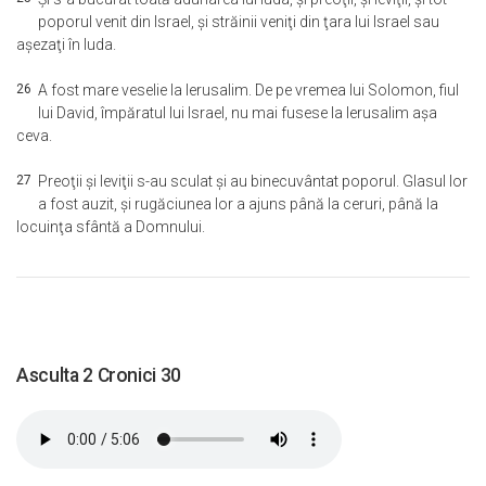
poporul venit din Israel, şi străinii veniţi din ţara lui Israel sau
aşezaţi în Iuda.
26
A fost mare veselie la Ierusalim. De pe vremea lui Solomon, fiul
lui David, împăratul lui Israel, nu mai fusese la Ierusalim aşa
ceva.
27
Preoţii şi leviţii s-au sculat şi au binecuvântat poporul. Glasul lor
a fost auzit, şi rugăciunea lor a ajuns până la ceruri, până la
locuinţa sfântă a Domnului.
Asculta 2 Cronici 30