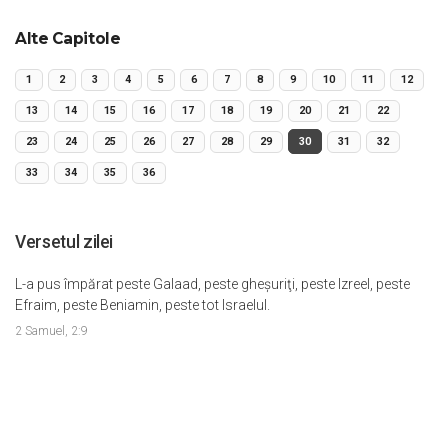
Alte Capitole
1
2
3
4
5
6
7
8
9
10
11
12
13
14
15
16
17
18
19
20
21
22
23
24
25
26
27
28
29
30
31
32
33
34
35
36
Versetul zilei
L-a pus împărat peste Galaad, peste gheşuriţi, peste Izreel, peste
Efraim, peste Beniamin, peste tot Israelul.
2 Samuel, 2:9