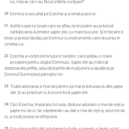
lor, măcar că n-au făcut sfânta curăţare!”
20
Domnul a ascultat pe Ezechia şi a iertat poporul.
21
Astfel copiii lui Israel care se aflau la Ierusalim au prăznuit
sărbătoarea Azimelor şapte zile, cu mare bucurie. Şi în fiecare zi
leviţii şi preoţii lăudau pe Domnul cu instrumente care răsunau în
cinstea Lui.
22
Ezechia a vorbit inimii tuturor leviţilor, care arătau o mare
pricepere pentru slujba Domnului. Şapte zile au mâncat
dobitoacele jertfite, aducând jertfe de mulţumire şi lăudând pe
Domnul Dumnezeul părinţilor lor.
23
Toată adunarea a fost de părere să mai prăznuiască alte şapte
zile. Şi au prăznuit cu bucurie încă şapte zile.
24
Căci Ezechia, împăratul lui Iuda, dăduse adunării o mie de viţei şi
şapte mii de oi. Iar căpeteniile i-au dat o mie de viţei şi zece mii de
oi, şi mulţi preoţi se sfinţiseră.
25
Şi s-a bucurat toată adunarea lui Iuda, şi preoţii, şi leviţii, şi tot