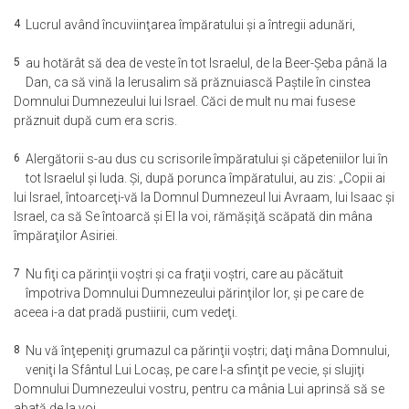
4
Lucrul având încuviinţarea împăratului şi a întregii adunări,
5
au hotărât să dea de veste în tot Israelul, de la Beer-Şeba până la
Dan, ca să vină la Ierusalim să prăznuiască Paştile în cinstea
Domnului Dumnezeului lui Israel. Căci de mult nu mai fusese
prăznuit după cum era scris.
6
Alergătorii s-au dus cu scrisorile împăratului şi căpeteniilor lui în
tot Israelul şi Iuda. Şi, după porunca împăratului, au zis: „Copii ai
lui Israel, întoarceţi-vă la Domnul Dumnezeul lui Avraam, lui Isaac şi
Israel, ca să Se întoarcă şi El la voi, rămăşiţă scăpată din mâna
împăraţilor Asiriei.
7
Nu fiţi ca părinţii voştri şi ca fraţii voştri, care au păcătuit
împotriva Domnului Dumnezeului părinţilor lor, şi pe care de
aceea i-a dat pradă pustiirii, cum vedeţi.
8
Nu vă înţepeniţi grumazul ca părinţii voştri; daţi mâna Domnului,
veniţi la Sfântul Lui Locaş, pe care l-a sfinţit pe vecie, şi slujiţi
Domnului Dumnezeului vostru, pentru ca mânia Lui aprinsă să se
abată de la voi.