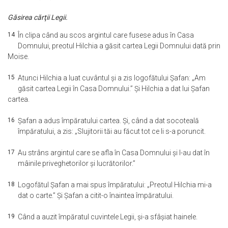
Găsirea cărţii Legii.
14
În clipa când au scos argintul care fusese adus în Casa
Domnului, preotul Hilchia a găsit cartea Legii Domnului dată prin
Moise.
15
Atunci Hilchia a luat cuvântul şi a zis logofătului Şafan: „Am
găsit cartea Legii în Casa Domnului.” Şi Hilchia a dat lui Şafan
cartea.
16
Şafan a adus împăratului cartea. Şi, când a dat socoteală
împăratului, a zis: „Slujitorii tăi au făcut tot ce li s-a poruncit.
17
Au strâns argintul care se afla în Casa Domnului şi l-au dat în
mâinile priveghetorilor şi lucrătorilor.”
18
Logofătul Şafan a mai spus împăratului: „Preotul Hilchia mi-a
dat o carte.” Şi Şafan a citit-o înaintea împăratului.
19
Când a auzit împăratul cuvintele Legii, şi-a sfâşiat hainele.