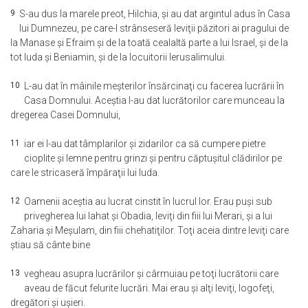
9
S-au dus la marele preot, Hilchia, şi au dat argintul adus în Casa
lui Dumnezeu, pe care-l strânseseră leviţii păzitori ai pragului de
la Manase şi Efraim şi de la toată cealaltă parte a lui Israel, şi de la
tot Iuda şi Beniamin, şi de la locuitorii Ierusalimului.
10
L-au dat în mâinile meşterilor însărcinaţi cu facerea lucrării în
Casa Domnului. Aceştia l-au dat lucrătorilor care munceau la
dregerea Casei Domnului,
11
iar ei l-au dat tâmplarilor şi zidarilor ca să cumpere pietre
cioplite şi lemne pentru grinzi şi pentru căptuşitul clădirilor pe
care le stricaseră împăraţii lui Iuda.
12
Oamenii aceştia au lucrat cinstit în lucrul lor. Erau puşi sub
privegherea lui Iahat şi Obadia, leviţi din fiii lui Merari, şi a lui
Zaharia şi Meşulam, din fiii chehatiţilor. Toţi aceia dintre leviţi care
ştiau să cânte bine
13
vegheau asupra lucrărilor şi cârmuiau pe toţi lucrătorii care
aveau de făcut felurite lucrări. Mai erau şi alţi leviţi, logofeţi,
dregători şi uşieri.