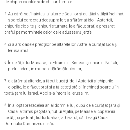
de chipuri cioplite şi de chipuri turnate.
4
Au dărâmat înaintea lui altarele Baalilor şi au tăiat stâlpii închinaţi
soarelui care erau deasupra lor; a sfărâmat idolii Astarteii,
chipurile cioplite şi chipurile turnate, le-a făcut praf, a presărat
praful pe mormintele celor ce le aduseseră jertfe
5
şi a ars oasele preoţilor pe altarele lor. Astfel a curăţat Iuda şi
Ierusalimul.
6
În cetăţile lui Manase, lui Efraim, lui Simeon şi chiar lui Neftali,
pretutindeni, în mijlocul dărâmăturilor lor,
7
a dărâmat altarele, a făcut bucăţi idolii Astarteii şi chipurile
cioplite, le-a făcut praf şi a tăiat toţi stâlpii închinaţi soarelui în
toată ţara lui Israel. Apoi s-a întors la Ierusalim.
8
În al optsprezecelea an al domniei lui, după ce a curăţat ţara şi
Casa, a trimis pe Şafan, fiul lui Aţalia, pe Maaseia, căpetenia
cetăţii, şi pe Ioah, fiul lui Ioahaz, arhivarul, să dreagă Casa
Domnului Dumnezeului său.