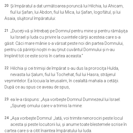
20
Şi împăratul a dat următoarea poruncă lui Hilchia, lui Ahicam,
fiul lui Şafan, lui Abdon, fiul lui Mica, lui Şafan, logofătul, şi lui
Asaia, slujitorul împăratului:
21
„Duceţi-vă şi întrebaţi pe Domnul pentru mine şi pentru rămăşiţa
lui Israel şi Iuda cu privire la cuvintele cărţii acesteia care s-a
găsit. Căci mare mânie s-a vărsat peste noi din partea Domnului,
pentru că părinţii noştri n-au ţinut cuvântul Domnului şi n-au
împlinit tot ce este scris în cartea aceasta.”
22
Hilchia şi cei trimişi de împărat s-au dus la prorociţa Hulda,
nevasta lui Şalum, fiul lui Tochehat, fiul lui Hasra, străjerul
veşmintelor. Ea locuia la Ierusalim, în cealaltă mahala a cetăţii.
După ce au spus ce aveau de spus,
23
ea le-a răspuns: „Aşa vorbeşte Domnul Dumnezeul lui Israel:
„Spuneţi omului care v-a trimis la mine:
24
„Aşa vorbeşte Domnul: „Iată, voi trimite nenorociri peste locul
acesta şi peste locuitorii lui, şi anume toate blestemele scrise în
cartea care s-a citit înaintea împăratului lui Iuda.