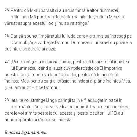
25
Pentru că M-au părăsit şi au adus tămâie altor dumnezei,
mâniindu-Mă prin toate lucrările mâinilor lor, mânia Mea s-a
vărsat asupra acestui loc şi nu se va stinge.”
26
Dar să spuneţi împăratului lui Iuda care v-a trimis să întrebaţi pe
Domnul: „Aşa vorbeşte Domnul Dumnezeul lui Israel cu privire la
cuvintele pe care le-ai auzit:
27
„Pentru că ţi s-a înduioşat inima, pentru că te-ai smerit înaintea
lui Dumnezeu, când ai auzit cuvintele rostite de El împotriva
acestui loc şi împotriva locuitorilor lui, pentru că te-ai smerit
înaintea Mea, pentru că ţi-ai sfâşiat hainele şi ai plâns înaintea Mea,
şi Eu am auzit – zice Domnul.
28
Iată, te voi strânge lângă părinţii tăi, vei fi adăugat în pace în
mormântul tău şi nu vei vedea cu ochii tăi toate nenorocirile pe
care le voi trimite peste locul acesta şi peste locuitorii lui.” Ei au
adus împăratului răspunsul acesta.
Înnoirea legământului.