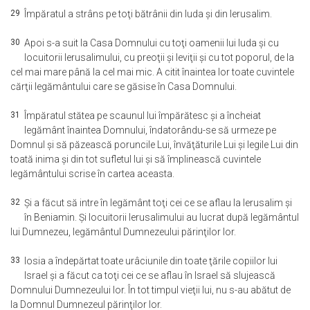
29
Împăratul a strâns pe toţi bătrânii din Iuda şi din Ierusalim.
30
Apoi s-a suit la Casa Domnului cu toţi oamenii lui Iuda şi cu
locuitorii Ierusalimului, cu preoţii şi leviţii şi cu tot poporul, de la
cel mai mare până la cel mai mic. A citit înaintea lor toate cuvintele
cărţii legământului care se găsise în Casa Domnului.
31
Împăratul stătea pe scaunul lui împărătesc şi a încheiat
legământ înaintea Domnului, îndatorându-se să urmeze pe
Domnul şi să păzească poruncile Lui, învăţăturile Lui şi legile Lui din
toată inima şi din tot sufletul lui şi să împlinească cuvintele
legământului scrise în cartea aceasta.
32
Şi a făcut să intre în legământ toţi cei ce se aflau la Ierusalim şi
în Beniamin. Şi locuitorii Ierusalimului au lucrat după legământul
lui Dumnezeu, legământul Dumnezeului părinţilor lor.
33
Iosia a îndepărtat toate urâciunile din toate ţările copiilor lui
Israel şi a făcut ca toţi cei ce se aflau în Israel să slujească
Domnului Dumnezeului lor. În tot timpul vieţii lui, nu s-au abătut de
la Domnul Dumnezeul părinţilor lor.