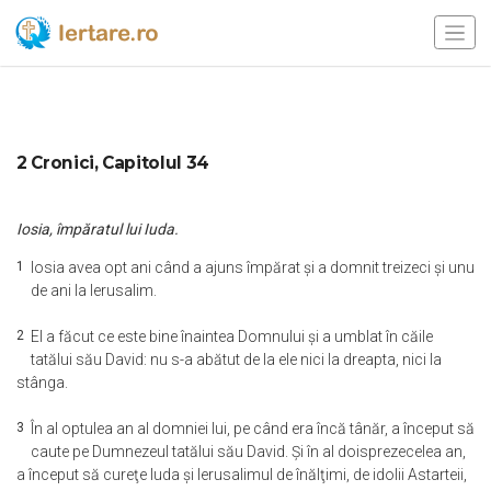
2 Cronici, Capitolul 34
Iosia, împăratul lui Iuda.
1
Iosia avea opt ani când a ajuns împărat şi a domnit treizeci şi unu
de ani la Ierusalim.
2
El a făcut ce este bine înaintea Domnului şi a umblat în căile
tatălui său David: nu s-a abătut de la ele nici la dreapta, nici la
stânga.
3
În al optulea an al domniei lui, pe când era încă tânăr, a început să
caute pe Dumnezeul tatălui său David. Şi în al doisprezecelea an,
a început să cureţe Iuda şi Ierusalimul de înălţimi, de idolii Astarteii,