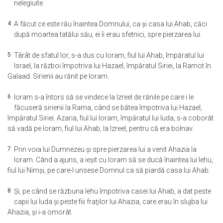
nelegiuite.
4
A făcut ce este rău înaintea Domnului, ca şi casa lui Ahab, căci
după moartea tatălui său, ei îi erau sfetnici, spre pierzarea lui.
5
Târât de sfatul lor, s-a dus cu Ioram, fiul lui Ahab, împăratul lui
Israel, la război împotriva lui Hazael, împăratul Siriei, la Ramot în
Galaad. Sirienii au rănit pe Ioram.
6
Ioram s-a întors să se vindece la Izreel de rănile pe care i le
făcuseră sirienii la Rama, când se bătea împotriva lui Hazael,
împăratul Siriei. Azaria, fiul lui Ioram, împăratul lui Iuda, s-a coborât
să vadă pe Ioram, fiul lui Ahab, la Izreel, pentru că era bolnav.
7
Prin voia lui Dumnezeu şi spre pierzarea lui a venit Ahazia la
Ioram. Când a ajuns, a ieşit cu Ioram să se ducă înaintea lui Iehu,
fiul lui Nimşi, pe care-l unsese Domnul ca să piardă casa lui Ahab.
8
Şi, pe când se răzbuna Iehu împotriva casei lui Ahab, a dat peste
capii lui Iuda şi peste fiii fraţilor lui Ahazia, care erau în slujba lui
Ahazia, şi i-a omorât.