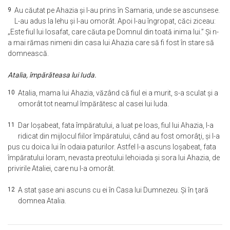
9
Au căutat pe Ahazia şi l-au prins în Samaria, unde se ascunsese.
L-au adus la Iehu şi l-au omorât. Apoi l-au îngropat, căci ziceau:
„Este fiul lui Iosafat, care căuta pe Domnul din toată inima lui.” Şi n-
a mai rămas nimeni din casa lui Ahazia care să fi fost în stare să
domnească.
Atalia, împărăteasa lui Iuda.
10
Atalia, mama lui Ahazia, văzând că fiul ei a murit, s-a sculat şi a
omorât tot neamul împărătesc al casei lui Iuda.
11
Dar Ioşabeat, fata împăratului, a luat pe Ioas, fiul lui Ahazia, l-a
ridicat din mijlocul fiilor împăratului, când au fost omorâţi, şi l-a
pus cu doica lui în odaia paturilor. Astfel l-a ascuns Ioşabeat, fata
împăratului Ioram, nevasta preotului Iehoiada şi sora lui Ahazia, de
privirile Ataliei, care nu l-a omorât.
12
A stat şase ani ascuns cu ei în Casa lui Dumnezeu. Şi în ţară
domnea Atalia.