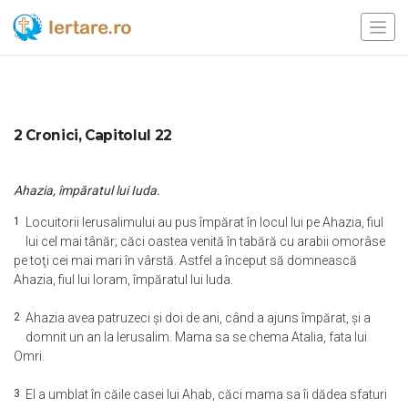
2 Cronici, Capitolul 22
Ahazia, împăratul lui Iuda.
1
Locuitorii Ierusalimului au pus împărat în locul lui pe Ahazia, fiul
lui cel mai tânăr; căci oastea venită în tabără cu arabii omorâse
pe toţi cei mai mari în vârstă. Astfel a început să domnească
Ahazia, fiul lui Ioram, împăratul lui Iuda.
2
Ahazia avea patruzeci şi doi de ani, când a ajuns împărat, şi a
domnit un an la Ierusalim. Mama sa se chema Atalia, fata lui
Omri.
3
El a umblat în căile casei lui Ahab, căci mama sa îi dădea sfaturi