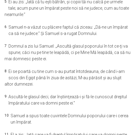
5
Ei au zis: „Iată că tu eşti bătrân, şi copiii tăi nu calcă pe urmele
tale; acum pune un împărat peste noi să ne judece, cum au toate
neamurile.”
6
Samuel n-a văzut cu plăcere faptul că ziceau: „Dă-ne un împărat
ca să ne judece.” Şi Samuel s-a rugat Domnului.
7
Domnul a zis lui Samuel: „Ascultă glasul poporului în tot ce-ţi va
spune; căci nu pe tine te leapădă, ci pe Mine Mă leapădă, ca să nu
mai domnesc peste ei.
8
Ei se poartă cu tine cum s-au purtat întotdeauna, de când i-am
scos din Egipt până în ziua de astăzi; M-au părăsit şi au slujit
altor dumnezei.
9
Ascultă-le glasul deci; dar înştiinţează-i şi fă-le cunoscut dreptul
împăratului care va domni peste ei.”
10
Samuel a spus toate cuvintele Domnului poporului care-i cerea
un împărat.
11
El a zis: „Iată care va fi dreptul împăratului care va domni peste