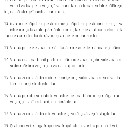
voi: el va lua pe fiii voştri, îi va pune la carele sale şi între călăreţii
lui, ca să alerge înaintea carului lui;
12
îi va pune căpetenii peste o mie şi căpetenii peste cincizeci şi-i va
întrebuinţa la aratul pământurilor lui, la seceratul bucatelor lui, la
facerea armelor lui de război şi a uneltelor carelor lui.
13
Va lua pe fetele voastre să-i facă miresme de mâncare şi pâine.
14
Va lua cea mai bună parte din câmpiile voastre, din viile voastre
şi din măslinii voştri şi o va da slujitorilor lui.
15
Va lua zeciuială din rodul seminţelor şi viilor voastre şi o va da
famenilor şi slujitorilor lui.
16
Va lua pe robii şi roabele voastre, cei mai buni boi şi măgari ai
voştri, şi-i va întrebuinţa la lucrările lui.
17
Va lua zeciuială din oile voastre, şi voi înşivă veţi fi slugile lui.
18
Şi atunci veţi striga împotriva împăratului vostru pe care-l veţi