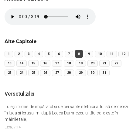
Alte Capitole
1
2
3
4
5
6
7
8
9
10
11
12
13
14
15
16
17
18
19
20
21
22
23
24
25
26
27
28
29
30
31
Versetul zilei
Tu eşti trimis de împăratul şi de cei şapte sfetnici ai lui să cercetezi
în Iuda şi Ierusalim, după Legea Dumnezeului tău care este în
mâinile tale,
Ezra, 7:14