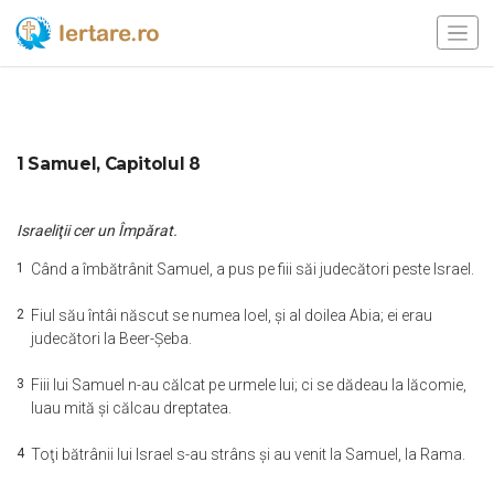
1 Samuel, Capitolul 8
Israeliţii cer un Împărat.
1
Când a îmbătrânit Samuel, a pus pe fiii săi judecători peste Israel.
2
Fiul său întâi născut se numea Ioel, şi al doilea Abia; ei erau
judecători la Beer-Şeba.
3
Fiii lui Samuel n-au călcat pe urmele lui; ci se dădeau la lăcomie,
luau mită şi călcau dreptatea.
4
Toţi bătrânii lui Israel s-au strâns şi au venit la Samuel, la Rama.