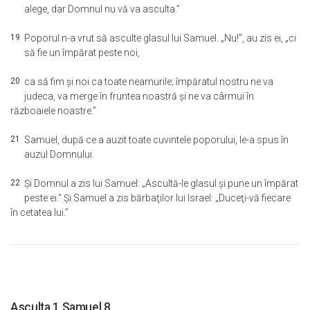
alege, dar Domnul nu vă va asculta.”
19
Poporul n-a vrut să asculte glasul lui Samuel. „Nu!”, au zis ei, „ci
să fie un împărat peste noi,
20
ca să fim şi noi ca toate neamurile; împăratul nostru ne va
judeca, va merge în fruntea noastră şi ne va cârmui în
războaiele noastre.”
21
Samuel, după ce a auzit toate cuvintele poporului, le-a spus în
auzul Domnului.
22
Şi Domnul a zis lui Samuel: „Ascultă-le glasul şi pune un împărat
peste ei.” Şi Samuel a zis bărbaţilor lui Israel: „Duceţi-vă fiecare
în cetatea lui.”
Asculta 1 Samuel 8