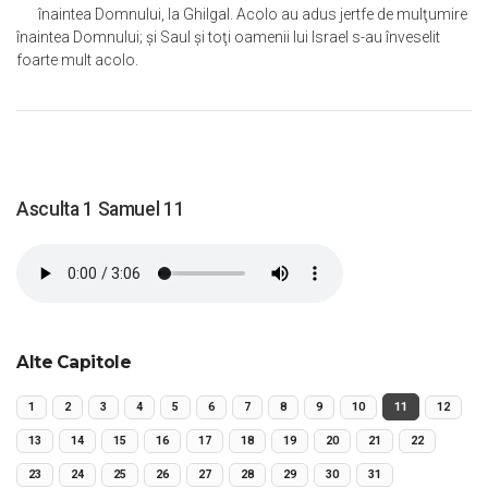
înaintea Domnului, la Ghilgal. Acolo au adus jertfe de mulţumire
înaintea Domnului; şi Saul şi toţi oamenii lui Israel s-au înveselit
foarte mult acolo.
Asculta 1 Samuel 11
Alte Capitole
1
2
3
4
5
6
7
8
9
10
11
12
13
14
15
16
17
18
19
20
21
22
23
24
25
26
27
28
29
30
31