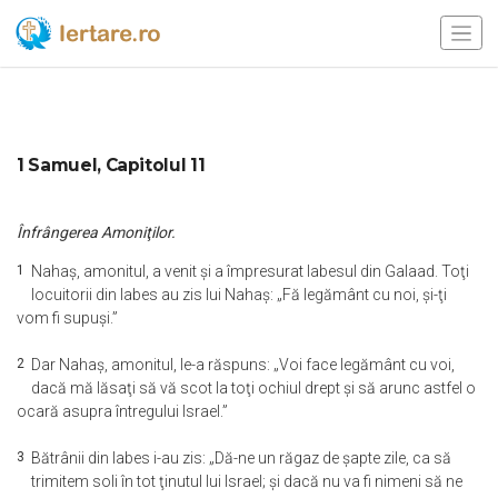
1 Samuel, Capitolul 11
Înfrângerea Amoniţilor.
1
Nahaş, amonitul, a venit şi a împresurat Iabesul din Galaad. Toţi
locuitorii din Iabes au zis lui Nahaş: „Fă legământ cu noi, şi-ţi
vom fi supuşi.”
2
Dar Nahaş, amonitul, le-a răspuns: „Voi face legământ cu voi,
dacă mă lăsaţi să vă scot la toţi ochiul drept şi să arunc astfel o
ocară asupra întregului Israel.”
3
Bătrânii din Iabes i-au zis: „Dă-ne un răgaz de şapte zile, ca să
trimitem soli în tot ţinutul lui Israel; şi dacă nu va fi nimeni să ne