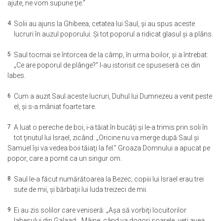
ajute, ne vom supune ţie.”
4
Solii au ajuns la Ghibeea, cetatea lui Saul, şi au spus aceste
lucruri în auzul poporului. Şi tot poporul a ridicat glasul şi a plâns.
5
Saul tocmai se întorcea de la câmp, în urma boilor, şi a întrebat:
„Ce are poporul de plânge?” I-au istorisit ce spuseseră cei din
Iabes.
6
Cum a auzit Saul aceste lucruri, Duhul lui Dumnezeu a venit peste
el, şi s-a mâniat foarte tare.
7
A luat o pereche de boi, i-a tăiat în bucăţi şi le-a trimis prin soli în
tot ţinutul lui Israel, zicând: „Oricine nu va merge după Saul şi
Samuel îşi va vedea boii tăiaţi la fel.” Groaza Domnului a apucat pe
popor, care a pornit ca un singur om.
8
Saul le-a făcut numărătoarea la Bezec; copiii lui Israel erau trei
sute de mii, şi bărbaţii lui Iuda treizeci de mii.
9
Ei au zis solilor care veniseră: „Aşa să vorbiţi locuitorilor
Iabesului din Galaad: „Mâine, când va dogori soarele, veţi avea