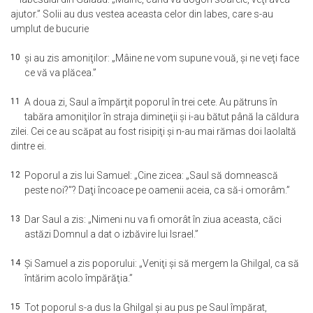
ajutor.” Solii au dus vestea aceasta celor din Iabes, care s-au
umplut de bucurie
10
şi au zis amoniţilor: „Mâine ne vom supune vouă, şi ne veţi face
ce vă va plăcea.”
11
A doua zi, Saul a împărţit poporul în trei cete. Au pătruns în
tabăra amoniţilor în straja dimineţii şi i-au bătut până la căldura
zilei. Cei ce au scăpat au fost risipiţi şi n-au mai rămas doi laolaltă
dintre ei.
12
Poporul a zis lui Samuel: „Cine zicea: „Saul să domnească
peste noi?”? Daţi încoace pe oamenii aceia, ca să-i omorâm.”
13
Dar Saul a zis: „Nimeni nu va fi omorât în ziua aceasta, căci
astăzi Domnul a dat o izbăvire lui Israel.”
14
Şi Samuel a zis poporului: „Veniţi şi să mergem la Ghilgal, ca să
întărim acolo împărăţia.”
15
Tot poporul s-a dus la Ghilgal şi au pus pe Saul împărat,