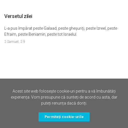
Versetul zilei
L-a pus împărat peste Galaad, peste gheşuriţi, peste Izreel, peste
Efraim, peste Beniamin, peste tot Israelul.
2 Samuel, 2:9
Acest site web folosește cookie-uri pentru a vă îmbunătăți
©
Iertare.ro.
2026
experiența. Vom presupune că sunteți de acord cu asta, dar
puteți renunța dacă doriți.
Politica de Confidentialitate
Termene si Conditii
Contact
Drepturi de Autor (DMCA)
Cookies
Permiteți cookie-urile