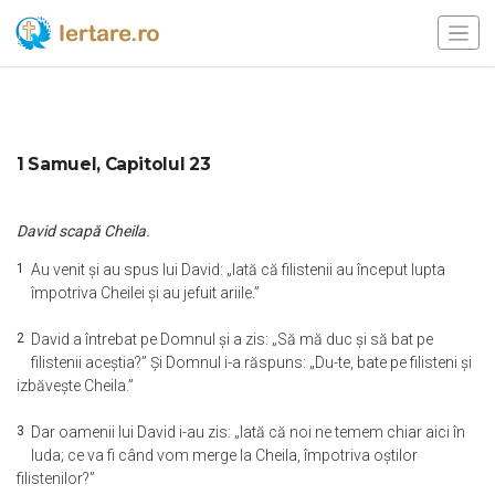
1 Samuel, Capitolul 23
David scapă Cheila.
1
Au venit şi au spus lui David: „Iată că filistenii au început lupta
împotriva Cheilei şi au jefuit ariile.”
2
David a întrebat pe Domnul şi a zis: „Să mă duc şi să bat pe
filistenii aceştia?” Şi Domnul i-a răspuns: „Du-te, bate pe filisteni şi
izbăveşte Cheila.”
3
Dar oamenii lui David i-au zis: „Iată că noi ne temem chiar aici în
Iuda; ce va fi când vom merge la Cheila, împotriva oştilor
filistenilor?”