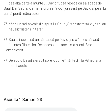
cealaltă parte a muntelui. David fugea repede ca să scape de
Saul. Dar Saul şi oamenii lui chiar înconjuraseră pe David şi pe ai lui,
ca să pună mâna pe ei,
27
când un sol a venit şi a spus lui Saul: „Grăbeşte-te să vii, căci au
năvălit filistenii în ţară.”
28
Saul a încetat să urmărească pe David şi s-a întors să iasă
înaintea filistenilor. De aceea locul acela s-a numit Sela-
Hamahlecot.
29
De acolo David s-a suit spre locurile întărite din En-Ghedi şi a
locuit acolo.
Asculta 1 Samuel 23