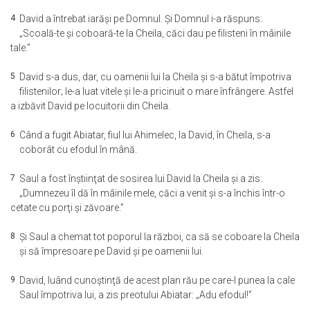
4
David a întrebat iarăşi pe Domnul. Şi Domnul i-a răspuns:
„Scoală-te şi coboară-te la Cheila, căci dau pe filisteni în mâinile
tale.”
5
David s-a dus, dar, cu oamenii lui la Cheila şi s-a bătut împotriva
filistenilor; le-a luat vitele şi le-a pricinuit o mare înfrângere. Astfel
a izbăvit David pe locuitorii din Cheila.
6
Când a fugit Abiatar, fiul lui Ahimelec, la David, în Cheila, s-a
coborât cu efodul în mână.
7
Saul a fost înştiinţat de sosirea lui David la Cheila şi a zis:
„Dumnezeu îl dă în mâinile mele, căci a venit şi s-a închis într-o
cetate cu porţi şi zăvoare.”
8
Şi Saul a chemat tot poporul la război, ca să se coboare la Cheila
şi să împresoare pe David şi pe oamenii lui.
9
David, luând cunoştinţă de acest plan rău pe care-l punea la cale
Saul împotriva lui, a zis preotului Abiatar: „Adu efodul!”