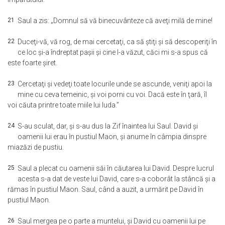
21
Saul a zis: „Domnul să vă binecuvânteze că aveţi milă de mine!
22
Duceţi-vă, vă rog, de mai cercetaţi, ca să ştiţi şi să descoperiţi în
ce loc şi-a îndreptat paşii şi cine l-a văzut, căci mi s-a spus că
este foarte şiret.
23
Cercetaţi şi vedeţi toate locurile unde se ascunde, veniţi apoi la
mine cu ceva temeinic, şi voi porni cu voi. Dacă este în ţară, îl
voi căuta printre toate miile lui Iuda.”
24
S-au sculat, dar, şi s-au dus la Zif înaintea lui Saul. David şi
oamenii lui erau în pustiul Maon, şi anume în câmpia dinspre
miazăzi de pustiu.
25
Saul a plecat cu oamenii săi în căutarea lui David. Despre lucrul
acesta s-a dat de veste lui David, care s-a coborât la stâncă şi a
rămas în pustiul Maon. Saul, când a auzit, a urmărit pe David în
pustiul Maon.
26
Saul mergea pe o parte a muntelui, şi David cu oamenii lui pe