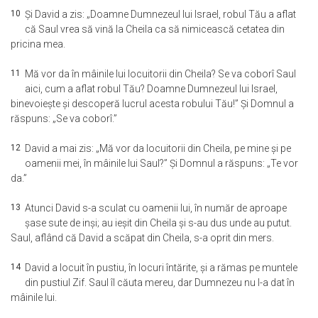
10
Şi David a zis: „Doamne Dumnezeul lui Israel, robul Tău a aflat
că Saul vrea să vină la Cheila ca să nimicească cetatea din
pricina mea.
11
Mă vor da în mâinile lui locuitorii din Cheila? Se va coborî Saul
aici, cum a aflat robul Tău? Doamne Dumnezeul lui Israel,
binevoieşte şi descoperă lucrul acesta robului Tău!” Şi Domnul a
răspuns: „Se va coborî.”
12
David a mai zis: „Mă vor da locuitorii din Cheila, pe mine şi pe
oamenii mei, în mâinile lui Saul?” Şi Domnul a răspuns: „Te vor
da.”
13
Atunci David s-a sculat cu oamenii lui, în număr de aproape
şase sute de inşi; au ieşit din Cheila şi s-au dus unde au putut.
Saul, aflând că David a scăpat din Cheila, s-a oprit din mers.
14
David a locuit în pustiu, în locuri întărite, şi a rămas pe muntele
din pustiul Zif. Saul îl căuta mereu, dar Dumnezeu nu l-a dat în
mâinile lui.