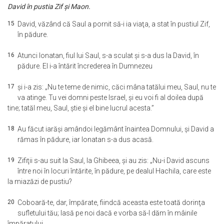
David în pustia Zif şi Maon.
15
David, văzând că Saul a pornit să-i ia viaţa, a stat în pustiul Zif,
în pădure.
16
Atunci Ionatan, fiul lui Saul, s-a sculat şi s-a dus la David, în
pădure. El i-a întărit încrederea în Dumnezeu
17
şi i-a zis: „Nu te teme de nimic, căci mâna tatălui meu, Saul, nu te
va atinge. Tu vei domni peste Israel, şi eu voi fi al doilea după
tine; tatăl meu, Saul, ştie şi el bine lucrul acesta.”
18
Au făcut iarăşi amândoi legământ înaintea Domnului, şi David a
rămas în pădure, iar Ionatan s-a dus acasă.
19
Zifiţii s-au suit la Saul, la Ghibeea, şi au zis: „Nu-i David ascuns
între noi în locuri întărite, în pădure, pe dealul Hachila, care este
la miazăzi de pustiu?
20
Coboară-te, dar, împărate, fiindcă aceasta este toată dorinţa
sufletului tău; lasă pe noi dacă e vorba să-l dăm în mâinile
împăratului.