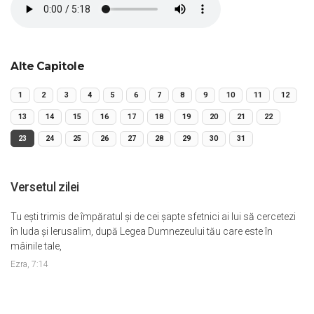
Alte Capitole
1
2
3
4
5
6
7
8
9
10
11
12
13
14
15
16
17
18
19
20
21
22
23
24
25
26
27
28
29
30
31
Versetul zilei
Tu eşti trimis de împăratul şi de cei şapte sfetnici ai lui să cercetezi
în Iuda şi Ierusalim, după Legea Dumnezeului tău care este în
mâinile tale,
Ezra, 7:14