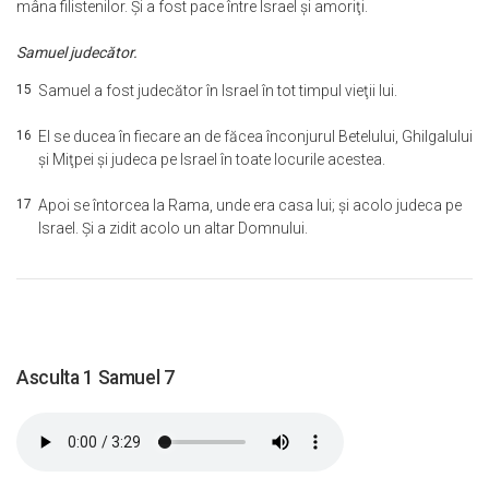
mâna filistenilor. Şi a fost pace între Israel şi amoriţi.
Samuel judecător.
15
Samuel a fost judecător în Israel în tot timpul vieţii lui.
16
El se ducea în fiecare an de făcea înconjurul Betelului, Ghilgalului
şi Miţpei şi judeca pe Israel în toate locurile acestea.
17
Apoi se întorcea la Rama, unde era casa lui; şi acolo judeca pe
Israel. Şi a zidit acolo un altar Domnului.
Asculta 1 Samuel 7