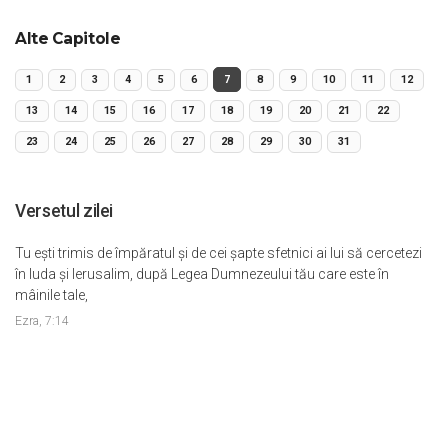
Alte Capitole
1
2
3
4
5
6
7
8
9
10
11
12
13
14
15
16
17
18
19
20
21
22
23
24
25
26
27
28
29
30
31
Versetul zilei
Tu eşti trimis de împăratul şi de cei şapte sfetnici ai lui să cercetezi
în Iuda şi Ierusalim, după Legea Dumnezeului tău care este în
mâinile tale,
Ezra, 7:14