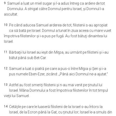
9
Samuel a luat un miel sugar şi l-a adus întreg ca ardere de tot
Domnului. A strigat către Domnul pentru Israel, şi Domnul l-a
ascultat.
10
Pe când aducea Samuel arderea de tot, filistenii s-au apropiat
ca să bată pe Israel. Domnul a tunat în ziua aceea cu mare vuiet
împotriva filistenilor şi i-a pus pe fugă. Au fost bătuţi dinaintea lui
Israel.
11
Bărbaţii lui Israel au ieşit din Miţpa, au urmărit pe filisteni şi i-au
bătut până sub Bet-Car.
12
Samuel a luat o piatră pe care a pus-o între Miţpa şi Şen şi i-a
pus numele Eben-Ezer, zicând: „Până aici Domnul ne-a ajutat.”
13
Astfel au fost smeriţi filistenii şi n-au mai venit pe ţinutul lui
Israel. Mâna Domnului a fost împotriva filistenilor în tot timpul
vieţii lui Samuel.
14
Cetăţile pe care le luaseră filistenii de la Israel s-au întors la
Israel, de la Ecron până la Gat, cu ţinutul lor; Israel le-a smuls din