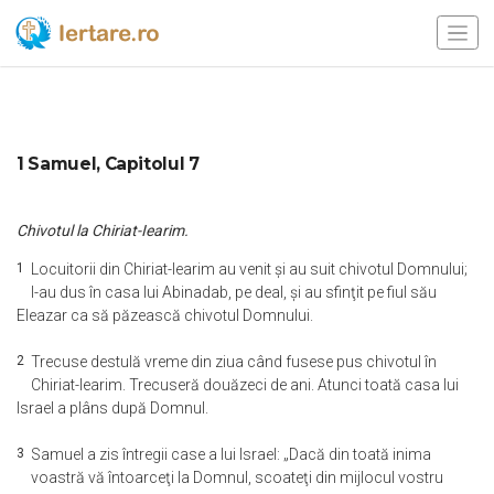
1 Samuel, Capitolul 7
Chivotul la Chiriat-Iearim.
1
Locuitorii din Chiriat-Iearim au venit şi au suit chivotul Domnului;
l-au dus în casa lui Abinadab, pe deal, şi au sfinţit pe fiul său
Eleazar ca să păzească chivotul Domnului.
2
Trecuse destulă vreme din ziua când fusese pus chivotul în
Chiriat-Iearim. Trecuseră douăzeci de ani. Atunci toată casa lui
Israel a plâns după Domnul.
3
Samuel a zis întregii case a lui Israel: „Dacă din toată inima
voastră vă întoarceţi la Domnul, scoateţi din mijlocul vostru