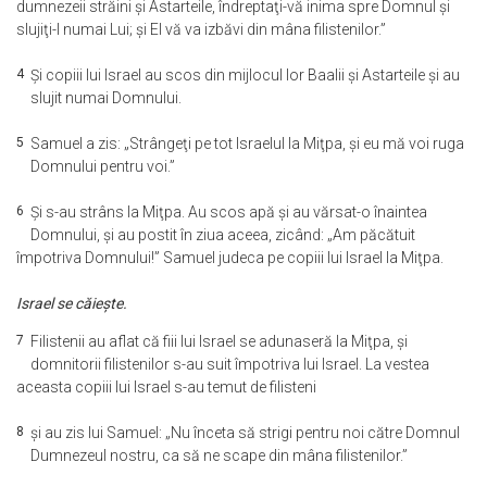
dumnezeii străini şi Astarteile, îndreptaţi-vă inima spre Domnul şi
slujiţi-I numai Lui; şi El vă va izbăvi din mâna filistenilor.”
4
Şi copiii lui Israel au scos din mijlocul lor Baalii şi Astarteile şi au
slujit numai Domnului.
5
Samuel a zis: „Strângeţi pe tot Israelul la Miţpa, şi eu mă voi ruga
Domnului pentru voi.”
6
Şi s-au strâns la Miţpa. Au scos apă şi au vărsat-o înaintea
Domnului, şi au postit în ziua aceea, zicând: „Am păcătuit
împotriva Domnului!” Samuel judeca pe copiii lui Israel la Miţpa.
Israel se căieşte.
7
Filistenii au aflat că fiii lui Israel se adunaseră la Miţpa, şi
domnitorii filistenilor s-au suit împotriva lui Israel. La vestea
aceasta copiii lui Israel s-au temut de filisteni
8
şi au zis lui Samuel: „Nu înceta să strigi pentru noi către Domnul
Dumnezeul nostru, ca să ne scape din mâna filistenilor.”