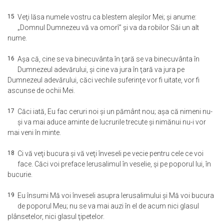
15
Veţi lăsa numele vostru ca blestem aleşilor Mei; şi anume:
„Domnul Dumnezeu vă va omorî” şi va da robilor Săi un alt
nume.
16
Aşa că, cine se va binecuvânta în ţară se va binecuvânta în
Dumnezeul adevărului, şi cine va jura în ţară va jura pe
Dumnezeul adevărului, căci vechile suferinţe vor fi uitate, vor fi
ascunse de ochii Mei.
17
Căci iată, Eu fac ceruri noi şi un pământ nou; aşa că nimeni nu-
şi va mai aduce aminte de lucrurile trecute şi nimănui nu-i vor
mai veni în minte.
18
Ci vă veţi bucura şi vă veţi înveseli pe vecie pentru cele ce voi
face. Căci voi preface Ierusalimul în veselie, şi pe poporul lui, în
bucurie.
19
Eu însumi Mă voi înveseli asupra Ierusalimului şi Mă voi bucura
de poporul Meu; nu se va mai auzi în el de acum nici glasul
plânsetelor, nici glasul ţipetelor.