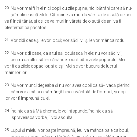
20
Nu vor mai fi în el nici copii cu zile puţine, nici bătrâni care să nu-
şi împlinească zilele. Căci cine va muri la vârsta de o sută de ani
va fi încă tânăr, şi cel ce va muri în vârstă de o sută de ani va fi
blestemat ca păcătos.
21
Vor zidi case şi le vor locui; vor sădii vii şi le vor mânca rodul.
22
Nu vor zidi case, ca altul să locuiască în ele; nu vor sădi vii,
pentru ca altul să le mănânce rodul; căci zilele poporului Meu
vor fi ca zilele copacilor, şi aleşii Mei se vor bucura de lucrul
mâinilor lor.
23
Nu vor munci degeaba şi nu vor avea copii ca să-i vadă pierind,
căci vor alcătui o sămânţă binecuvântată de Domnul, şi copiii
lor vor fi împreună cu ei.
24
Înainte ca să Mă cheme, le voi răspunde; înainte ca să
isprăvească vorba, îi voi asculta!
25
Lupul şi mielul vor paşte împreună, leul va mânca paie ca boul,
şi şarpele se va hrăni cu ţărână. Niciun rău, nicio vătămare nu