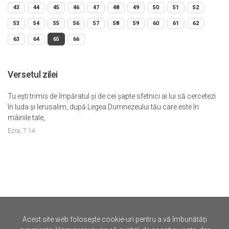
43
44
45
46
47
48
49
50
51
52
53
54
55
56
57
58
59
60
61
62
63
64
65
66
Versetul zilei
Tu eşti trimis de împăratul şi de cei şapte sfetnici ai lui să cercetezi
în Iuda şi Ierusalim, după Legea Dumnezeului tău care este în
mâinile tale,
Ezra, 7:14
Acest site web folosește cookie-uri pentru a vă îmbunătăți
©
Iertare.ro.
2026