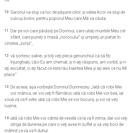
10
Saronul va sluji ca loc de păşune oilor, şi valea Acor va sluji de
culcuş boilor, pentru poporul Meu care Mă va căuta.
11
Dar pe voi care părăsiţi pe Domnul, care uitaţi muntele Meu cel
sfânt, care puneţi o masă „norocului” şi umpleţi un pahar în
cinstea „sorţii”,
12
vă sortesc sabiei, şi toţi veţi pleca genunchiul ca să fiţi
înjunghiaţi; căci Eu am chemat, şi n-aţi răspuns, am vorbit, şi n-
aţi ascultat, ci aţi făcut ce este rău înaintea Mea şi aţi ales ce nu-Mi
place.”
13
De aceea, aşa vorbeşte Domnul Dumnezeu: „Iată că robii Mei
vor mânca, iar voi veţi fi flămânzi; iată că robii Mei vor bea, iar
vouă vă va fi sete; iată că robii Mei se vor bucura, şi voi vă veţi
ruşina;
14
iată că robii Mei vor cânta de veselă ce la va fi inima, dar voi veţi
striga de durerea pe care o veţi avea în suflet şi vă veţi boci de
mâhnit ce vă va fi duhul.