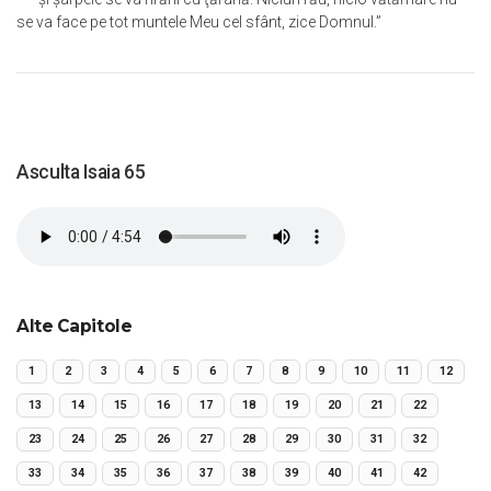
se va face pe tot muntele Meu cel sfânt, zice Domnul.”
Asculta Isaia 65
Alte Capitole
1
2
3
4
5
6
7
8
9
10
11
12
13
14
15
16
17
18
19
20
21
22
23
24
25
26
27
28
29
30
31
32
33
34
35
36
37
38
39
40
41
42