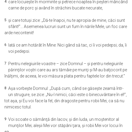
4
care locuieşte în morminte şi petrece noaptea în peşteri mâncând
carne de porc şi având în străchini bucate necurate,
5
şi care totuşi zice: „Dă-te înapoi, nu te apropia de mine, căci sunt
sfânt!”… Asemenea lucruri sunt un fum în nările Mele, un foc care
arde necontenit!
6
Iată ce am hotărât în Mine: Nici gând să tac, ci îi voi pedepsi; da, îi
voi pedepsi.
7
Pentru nelegiuirile voastre – zice Domnul – şi pentru nelegiuirile
părinţilor voştri care au ars tămâie pe munţi şi M-au batjocorit pe
înălţimi, de aceea, le voi măsura plata pentru faptele lor din trecut.”
8
Aşa vorbeşte Domnul: „După cum, când se găseşte zeamă într-
un strugure, se zice: „Nu-l nimici, căci este o binecuvântare în el!”,
tot aşa, şi Eu voi face la fel, din dragoste pentru robii Mei, ca să nu
nimicesc totul.
9
Voi scoate o sămânţă din Iacov, şi din Iuda, un moştenitor al
munţilor Mei; aleşii Mei vor stăpâni ţara, şi robii Mei vor locui în
ea.