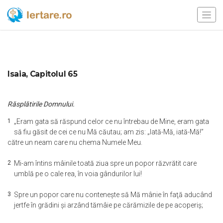
Isaia, Capitolul 65
Răsplătirile Domnului.
1
„Eram gata să răspund celor ce nu întrebau de Mine, eram gata
să fiu găsit de cei ce nu Mă căutau; am zis: „Iată-Mă, iată-Mă!”
către un neam care nu chema Numele Meu.
2
Mi-am întins mâinile toată ziua spre un popor răzvrătit care
umblă pe o cale rea, în voia gândurilor lui!
3
Spre un popor care nu conteneşte să Mă mânie în faţă aducând
jertfe în grădini şi arzând tămâie pe cărămizile de pe acoperiş;