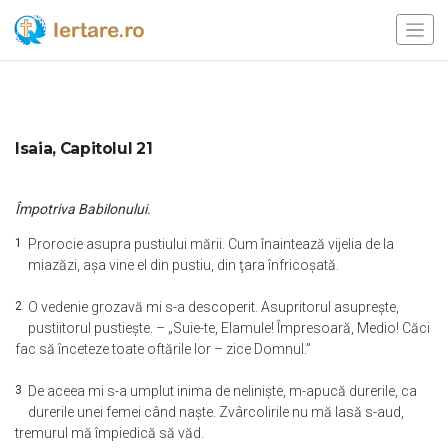
Isaia, Capitolul 21
Împotriva Babilonului.
1
Prorocie asupra pustiului mării. Cum înaintează vijelia de la
miazăzi, aşa vine el din pustiu, din ţara înfricoşată.
2
O vedenie grozavă mi s-a descoperit. Asupritorul asupreşte,
pustiitorul pustieşte. – „Suie-te, Elamule! Împresoară, Medio! Căci
fac să înceteze toate oftările lor – zice Domnul.”
3
De aceea mi s-a umplut inima de nelinişte, m-apucă durerile, ca
durerile unei femei când naşte. Zvârcolirile nu mă lasă s-aud,
tremurul mă împiedică să văd.