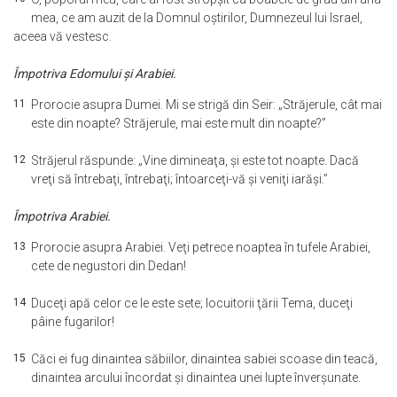
mea, ce am auzit de la Domnul oştirilor, Dumnezeul lui Israel,
aceea vă vestesc.
Împotriva Edomului şi Arabiei.
11
Prorocie asupra Dumei. Mi se strigă din Seir: „Străjerule, cât mai
este din noapte? Străjerule, mai este mult din noapte?”
12
Străjerul răspunde: „Vine dimineaţa, şi este tot noapte. Dacă
vreţi să întrebaţi, întrebaţi; întoarceţi-vă şi veniţi iarăşi.”
Împotriva Arabiei.
13
Prorocie asupra Arabiei. Veţi petrece noaptea în tufele Arabiei,
cete de negustori din Dedan!
14
Duceţi apă celor ce le este sete; locuitorii ţării Tema, duceţi
pâine fugarilor!
15
Căci ei fug dinaintea săbiilor, dinaintea sabiei scoase din teacă,
dinaintea arcului încordat şi dinaintea unei lupte înverşunate.