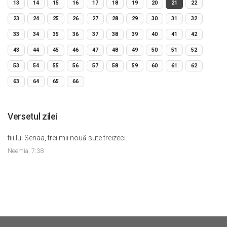
13
14
15
16
17
18
19
20
21
22
23
24
25
26
27
28
29
30
31
32
33
34
35
36
37
38
39
40
41
42
43
44
45
46
47
48
49
50
51
52
53
54
55
56
57
58
59
60
61
62
63
64
65
66
Versetul zilei
fiii lui Senaa, trei mii nouă sute treizeci.
Neemia, 7:38