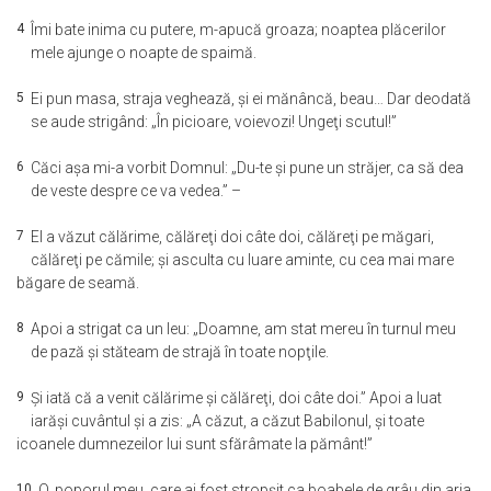
4
Îmi bate inima cu putere, m-apucă groaza; noaptea plăcerilor
mele ajunge o noapte de spaimă.
5
Ei pun masa, straja veghează, şi ei mănâncă, beau… Dar deodată
se aude strigând: „În picioare, voievozi! Ungeţi scutul!”
6
Căci aşa mi-a vorbit Domnul: „Du-te şi pune un străjer, ca să dea
de veste despre ce va vedea.” –
7
El a văzut călărime, călăreţi doi câte doi, călăreţi pe măgari,
călăreţi pe cămile; şi asculta cu luare aminte, cu cea mai mare
băgare de seamă.
8
Apoi a strigat ca un leu: „Doamne, am stat mereu în turnul meu
de pază şi stăteam de strajă în toate nopţile.
9
Şi iată că a venit călărime şi călăreţi, doi câte doi.” Apoi a luat
iarăşi cuvântul şi a zis: „A căzut, a căzut Babilonul, şi toate
icoanele dumnezeilor lui sunt sfărâmate la pământ!”
10
O, poporul meu, care ai fost stropşit ca boabele de grâu din aria