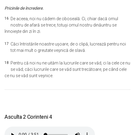
Pricinile de încredere.
16
De aceea, noi nu cădem de oboseală. Ci, chiar dacă omul
nostru de afară se trece, totuşi omul nostru dinăuntru se
înnoieşte din zi în zi.
17
Căci întristările noastre uşoare, de o clipă, lucrează pentru noi
tot mai mult o greutate veşnică de slavă.
18
Pentru că noi nu ne uităm la lucrurile care se văd, ci la cele ce nu
se văd; căci lucrurile care se văd sunt trecătoare, pe când cele
ce nu se văd sunt veşnice.
Asculta 2 Corinteni 4