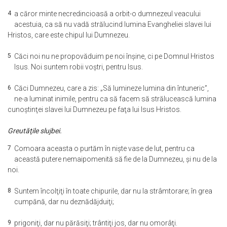
4
a căror minte necredincioasă a orbit-o dumnezeul veacului
acestuia, ca să nu vadă strălucind lumina Evangheliei slavei lui
Hristos, care este chipul lui Dumnezeu.
5
Căci noi nu ne propovăduim pe noi înşine, ci pe Domnul Hristos
Isus. Noi suntem robii voştri, pentru Isus.
6
Căci Dumnezeu, care a zis: „Să lumineze lumina din întuneric”,
ne-a luminat inimile, pentru ca să facem să strălucească lumina
cunoştinţei slavei lui Dumnezeu pe faţa lui Isus Hristos.
Greutăţile slujbei.
7
Comoara aceasta o purtăm în nişte vase de lut, pentru ca
această putere nemaipomenită să fie de la Dumnezeu, şi nu de la
noi.
8
Suntem încolţiţi în toate chipurile, dar nu la strâmtorare; în grea
cumpănă, dar nu deznădăjduiţi;
9
prigoniţi, dar nu părăsiţi; trântiţi jos, dar nu omorâţi.