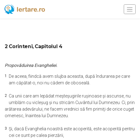
2 Corinteni, Capitolul 4
Propovăduirea Evangheliei.
1
De aceea, fiindcă avem slujba aceasta, după îndurarea pe care
am căpătat-o, noi nu cădem de oboseală.
2
Ca unii care am lepădat meşteşugirile ruşinoase şi ascunse, nu
umblăm cu vicleşug şi nu stricăm Cuvântul lui Dumnezeu. Ci, prin
arătarea adevărului, ne facem vrednici să fim primiţi de orice cuget
omenesc, înaintea lui Dumnezeu.
3
Şi, dacă Evanghelia noastră este acoperită, este acoperită pentru
cei ce sunt pe calea pierzării,