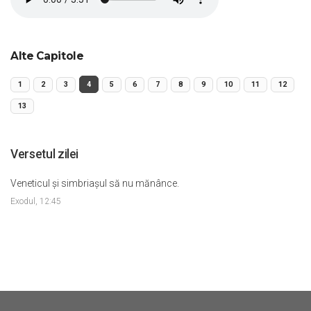
Alte Capitole
1
2
3
4
5
6
7
8
9
10
11
12
13
Versetul zilei
Veneticul şi simbriaşul să nu mănânce.
Exodul, 12:45