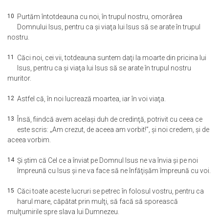
10
Purtăm întotdeauna cu noi, în trupul nostru, omorârea
Domnului Isus, pentru ca şi viaţa lui Isus să se arate în trupul
nostru.
11
Căci noi, cei vii, totdeauna suntem daţi la moarte din pricina lui
Isus, pentru ca şi viaţa lui Isus să se arate în trupul nostru
muritor.
12
Astfel că, în noi lucrează moartea, iar în voi viaţa.
13
Însă, fiindcă avem acelaşi duh de credinţă, potrivit cu ceea ce
este scris: „Am crezut, de aceea am vorbit!”, şi noi credem, şi de
aceea vorbim.
14
Şi ştim că Cel ce a înviat pe Domnul Isus ne va învia şi pe noi
împreună cu Isus şi ne va face să ne înfăţişăm împreună cu voi.
15
Căci toate aceste lucruri se petrec în folosul vostru, pentru ca
harul mare, căpătat prin mulţi, să facă să sporească
mulţumirile spre slava lui Dumnezeu.