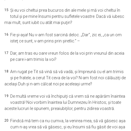
15
Şi eu voi cheltui prea bucuros din ale mele şi mă voi cheltui în
totul şi pe mine însumi pentru sufletele voastre. Dacă vă iubesc
mai mult, sunt iubit cu atât mai puţin?
16
Fie şi-aşa! Nu v-am fost sarcină deloc. „Dar”, zic ei, „ca un om
isteţ ce sunt, v-am prins prin şiretlic.” –
17
Dar, am tras eu oare vreun folos de la voi prin vreunul din aceia
pe care i-am trimis la voi?
18
Am rugat pe Tit să vină să vă vadă; şi împreună cu el am trimis
şi pe fratele; a cerut Tit ceva de la voi? N-am fost noi călăuziţi de
acelaşi Duh şi n-am călcat noi pe aceleaşi urme?
19
De multă vreme voi vă închipuiţi că vrem să ne apărăm înaintea
voastră! Noi vorbim înaintea lui Dumnezeu în Hristos; şi toate
aceste lucruri le spunem, preaiubiţilor, pentru zidirea voastră.
20
Fiindcă mă tem ca nu cumva, la venirea mea, să vă găsesc aşa
cum n-aş vrea să vă găsesc, şi eu însumi să fiu găsit de voi aşa