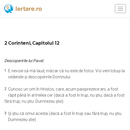
2 Corinteni, Capitolul 12
Descoperirile lui Pavel.
1
E nevoie să mă laud, măcar că nu este de folos. Voi veni totuşi la
vedeniile şi descoperirile Domnului.
2
Cunosc un om în Hristos, care, acum paisprezece ani, a fost
răpit până în al treilea cer (dacă a fost în trup, nu ştiu; dacă a fost
fără trup, nu ştiu: Dumnezeu ştie).
3
Şi ştiu că omul acesta (dacă a fost în trup sau fără trup, nu ştiu:
Dumnezeu ştie)