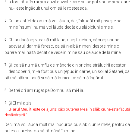
4
a fost răpit în rai şi a auzit cuvinte care nu se pot spune şi pe care
nu-i este îngăduit unui om să le rostească.
5
Cu un astfel de om mă voi lăuda; dar, întrucât mă priveşte pe
mine însumi, nu mă voi lăuda decât cu slăbiciunile mele.
6
Chiar dacă aş vrea să mă laud, n-aş fi nebun, căci aş spune
adevărul; dar mă feresc, ca să n-aibă nimeni despre mine o
părere mai înaltă decât ce vede în mine sau ce aude de la mine.
7
Şi, ca să nu mă umflu de mândrie din pricina strălucirii acestor
descoperiri, mi-a fost pus un ţepuş în carne, un sol al Satanei, ca
să mă pălmuiască şi să mă împiedice să mă îngâmf.
8
De trei ori am rugat pe Domnul să mi-l ia.
9
Şi El mi-a zis:
„Harul Meu îţi este de ajuns; căci puterea Mea în slăbiciune este făcută
desăvârşită.”
Deci mă voi lăuda mult mai bucuros cu slăbiciunile mele, pentru ca
puterea lui Hristos să rămână în mine.