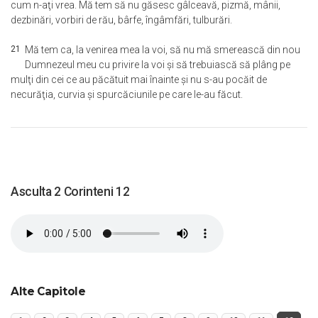
cum n-aţi vrea. Mă tem să nu găsesc gâlceavă, pizmă, mânii,
dezbinări, vorbiri de rău, bârfe, îngâmfări, tulburări.
21
Mă tem ca, la venirea mea la voi, să nu mă smerească din nou
Dumnezeul meu cu privire la voi şi să trebuiască să plâng pe
mulţi din cei ce au păcătuit mai înainte şi nu s-au pocăit de
necurăţia, curvia şi spurcăciunile pe care le-au făcut.
Asculta 2 Corinteni 12
Alte Capitole