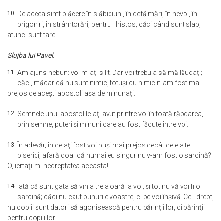
10
De aceea simt plăcere în slăbiciuni, în defăimări, în nevoi, în
prigoniri, în strâmtorări, pentru Hristos; căci când sunt slab,
atunci sunt tare.
Slujba lui Pavel.
11
Am ajuns nebun: voi m-aţi silit. Dar voi trebuia să mă lăudaţi;
căci, măcar că nu sunt nimic, totuşi cu nimic n-am fost mai
prejos de aceşti apostoli aşa de minunaţi.
12
Semnele unui apostol le-aţi avut printre voi în toată răbdarea,
prin semne, puteri şi minuni care au fost făcute între voi.
13
În adevăr, în ce aţi fost voi puşi mai prejos decât celelalte
biserici, afară doar că numai eu singur nu v-am fost o sarcină?
O, iertaţi-mi nedreptatea aceasta!…
14
Iată că sunt gata să vin a treia oară la voi; şi tot nu vă voi fi o
sarcină; căci nu caut bunurile voastre, ci pe voi înşivă. Ce-i drept,
nu copiii sunt datori să agonisească pentru părinţii lor, ci părinţii
pentru copiii lor.