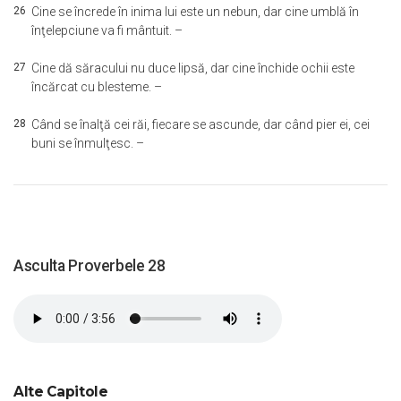
26
Cine se încrede în inima lui este un nebun, dar cine umblă în
înţelepciune va fi mântuit. –
27
Cine dă săracului nu duce lipsă, dar cine închide ochii este
încărcat cu blesteme. –
28
Când se înalţă cei răi, fiecare se ascunde, dar când pier ei, cei
buni se înmulţesc. –
Asculta Proverbele 28
Alte Capitole