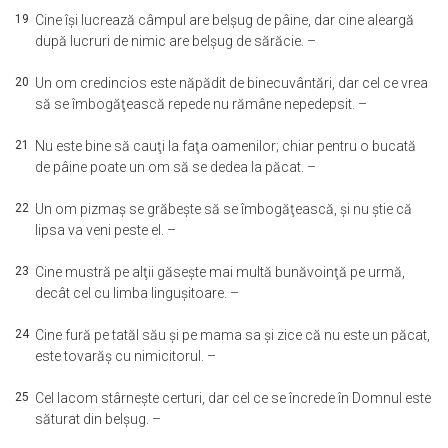
19
Cine îşi lucrează câmpul are belşug de pâine, dar cine aleargă
după lucruri de nimic are belşug de sărăcie. –
20
Un om credincios este năpădit de binecuvântări, dar cel ce vrea
să se îmbogăţească repede nu rămâne nepedepsit. –
21
Nu este bine să cauţi la faţa oamenilor; chiar pentru o bucată
de pâine poate un om să se dedea la păcat. –
22
Un om pizmaş se grăbeşte să se îmbogăţească, şi nu ştie că
lipsa va veni peste el. –
23
Cine mustră pe alţii găseşte mai multă bunăvoinţă pe urmă,
decât cel cu limba linguşitoare. –
24
Cine fură pe tatăl său şi pe mama sa şi zice că nu este un păcat,
este tovarăş cu nimicitorul. –
25
Cel lacom stârneşte certuri, dar cel ce se încrede în Domnul este
săturat din belşug. –