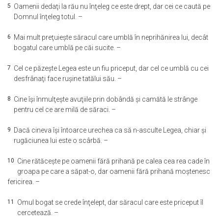
5
Oamenii dedaţi la rău nu înţeleg ce este drept, dar cei ce caută pe
Domnul înţeleg totul. –
6
Mai mult preţuieşte săracul care umblă în neprihănirea lui, decât
bogatul care umblă pe căi sucite. –
7
Cel ce păzeşte Legea este un fiu priceput, dar cel ce umblă cu cei
desfrânaţi face ruşine tatălui său. –
8
Cine îşi înmulţeşte avuţiile prin dobândă şi camătă le strânge
pentru cel ce are milă de săraci. –
9
Dacă cineva îşi întoarce urechea ca să n-asculte Legea, chiar şi
rugăciunea lui este o scârbă. –
10
Cine rătăceşte pe oamenii fără prihană pe calea cea rea cade în
groapa pe care a săpat-o, dar oamenii fără prihană moştenesc
fericirea. –
11
Omul bogat se crede înţelept, dar săracul care este priceput îl
cercetează. –