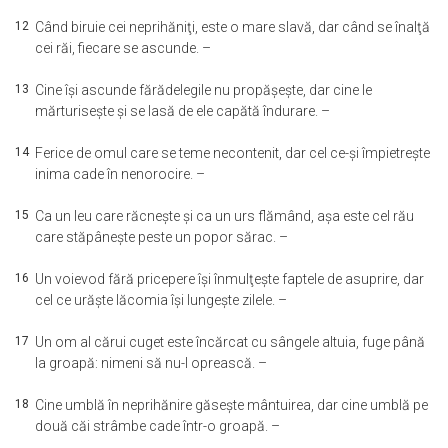
12
Când biruie cei neprihăniţi, este o mare slavă, dar când se înalţă
cei răi, fiecare se ascunde. –
13
Cine îşi ascunde fărădelegile nu propăşeşte, dar cine le
mărturiseşte şi se lasă de ele capătă îndurare. –
14
Ferice de omul care se teme necontenit, dar cel ce-şi împietreşte
inima cade în nenorocire. –
15
Ca un leu care răcneşte şi ca un urs flămând, aşa este cel rău
care stăpâneşte peste un popor sărac. –
16
Un voievod fără pricepere îşi înmulţeşte faptele de asuprire, dar
cel ce urăşte lăcomia îşi lungeşte zilele. –
17
Un om al cărui cuget este încărcat cu sângele altuia, fuge până
la groapă: nimeni să nu-l oprească. –
18
Cine umblă în neprihănire găseşte mântuirea, dar cine umblă pe
două căi strâmbe cade într-o groapă. –