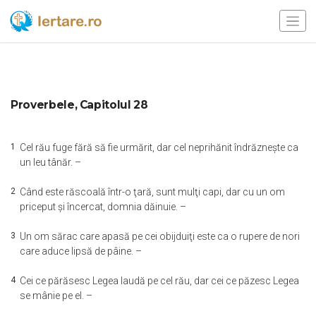
Proverbele, Capitolul 28
1
Cel rău fuge fără să fie urmărit, dar cel neprihănit îndrăzneşte ca
un leu tânăr. –
2
Când este răscoală într-o ţară, sunt mulţi capi, dar cu un om
priceput şi încercat, domnia dăinuie. –
3
Un om sărac care apasă pe cei obijduiţi este ca o rupere de nori
care aduce lipsă de pâine. –
4
Cei ce părăsesc Legea laudă pe cel rău, dar cei ce păzesc Legea
se mânie pe el. –