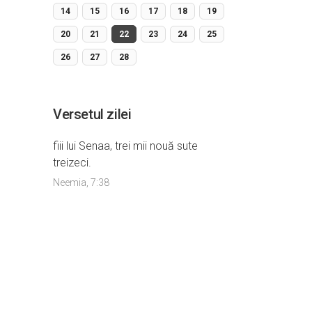
14
15
16
17
18
19
20
21
22
23
24
25
26
27
28
Versetul zilei
fiii lui Senaa, trei mii nouă sute
treizeci.
Neemia, 7:38