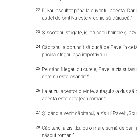
22
Ei l-au ascultat până la cuvântul acesta. Dar a
astfel de om! Nu este vrednic să trăiască!”
23
Şi scoteau strigăte, îşi aruncau hainele şi az
24
Căpitanul a poruncit să ducă pe Pavel în cetăţ
pricină strigau aşa împotriva lui.
25
Pe când îl legau cu curele, Pavel a zis sutaşu
care nu este osândit?”
26
La auzul acestor cuvinte, sutaşul s-a dus să d
acesta este cetăţean roman.”
27
Şi, când a venit căpitanul, a zis lui Pavel: „Sp
28
Căpitanul a zis: „Eu cu o mare sumă de bani a
născut roman.”