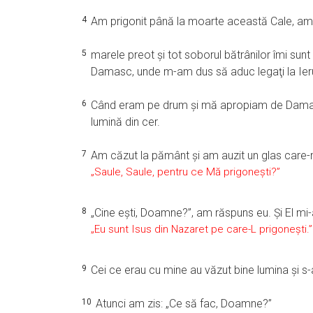
4
Am prigonit până la moarte această Cale, am l
5
marele preot şi tot soborul bătrânilor îmi sunt m
Damasc, unde m-am dus să aduc legaţi la Ierus
6
Când eram pe drum şi mă apropiam de Damasc,
lumină din cer.
7
Am căzut la pământ şi am auzit un glas care-
„Saule, Saule, pentru ce Mă prigoneşti?”
8
„Cine eşti, Doamne?”, am răspuns eu. Şi El mi-a
„Eu sunt Isus din Nazaret pe care-L prigoneşti.”
9
Cei ce erau cu mine au văzut bine lumina şi s-a
10
Atunci am zis: „Ce să fac, Doamne?”