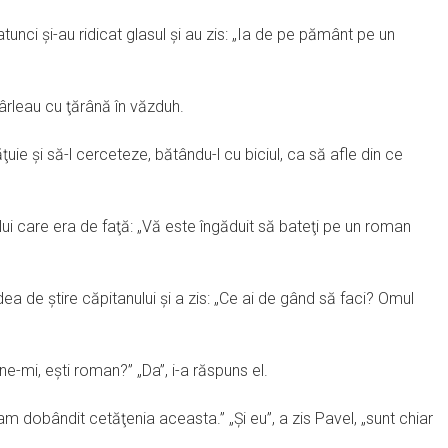
tunci şi-au ridicat glasul şi au zis: „Ia de pe pământ pe un
vârleau cu ţărână în văzduh.
uie şi să-l cerceteze, bătându-l cu biciul, ca să afle din ce
lui care era de faţă: „Vă este îngăduit să bateţi pe un roman
ea de ştire căpitanului şi a zis: „Ce ai de gând să faci? Omul
une-mi, eşti roman?” „Da”, i-a răspuns el.
m dobândit cetăţenia aceasta.” „Şi eu”, a zis Pavel, „sunt chiar