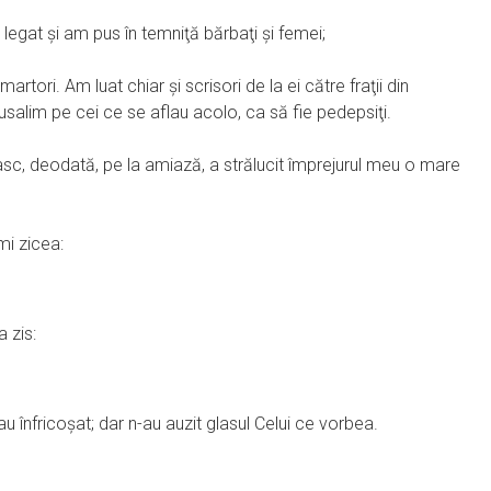
egat şi am pus în temniţă bărbaţi şi femei;
artori. Am luat chiar şi scrisori de la ei către fraţii din
alim pe cei ce se aflau acolo, ca să fie pedepsiţi.
 deodată, pe la amiază, a strălucit împrejurul meu o mare
mi zicea:
 zis:
u înfricoşat; dar n-au auzit glasul Celui ce vorbea.