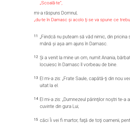
„Scoală-te”,
mi-a răspuns Domnul,
„du-te în Damasc şi acolo ţi se va spune ce trebui
11
„Fiindcă nu puteam să văd nimic, din pricina s
mână şi aşa am ajuns în Damasc.
12
Şi a venit la mine un om, numit Anania, bărb
locuiesc în Damasc îl vorbeau de bine.
13
El mi-a zis: „Frate Saule, capătă-ţi din nou 
uitat la el.
14
El mi-a zis: „Dumnezeul părinţilor noştri te-a 
cuvinte din gura Lui;
15
căci Îi vei fi martor, faţă de toţi oamenii, pent