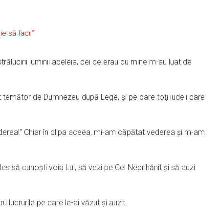
e să faci.”
trălucirii luminii aceleia, cei ce erau cu mine m-au luat de
at temător de Dumnezeu după Lege, şi pe care toţi iudeii care
vederea!” Chiar în clipa aceea, mi-am căpătat vederea şi m-am
ales să cunoşti voia Lui, să vezi pe Cel Neprihănit şi să auzi
ru lucrurile pe care le-ai văzut şi auzit.