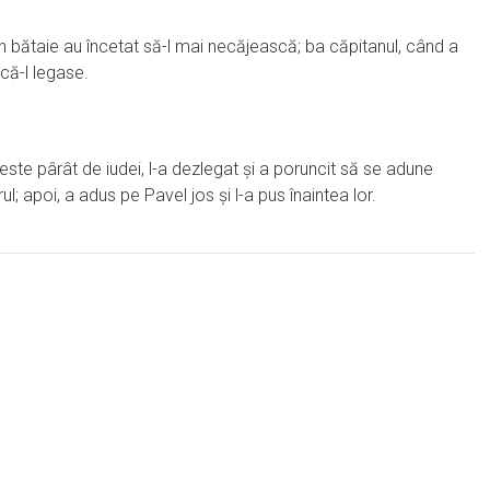
 bătaie au încetat să-l mai necăjească; ba căpitanul, când a
că-l legase.
 este pârât de iudei, l-a dezlegat şi a poruncit să se adune
l; apoi, a adus pe Pavel jos şi l-a pus înaintea lor.