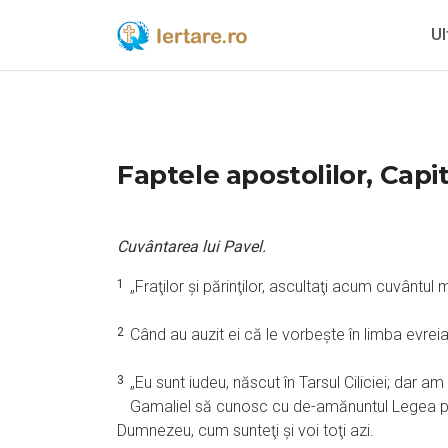
Ul
Faptele apostolilor, Capit
Cuvântarea lui Pavel.
1
„Fraţilor şi părinţilor, ascultaţi acum cuvântul
2
Când au auzit ei că le vorbeşte în limba evreiasc
3
„Eu sunt iudeu, născut în Tarsul Ciliciei; dar a
Gamaliel să cunosc cu de-amănuntul Legea părin
Dumnezeu, cum sunteţi şi voi toţi azi.