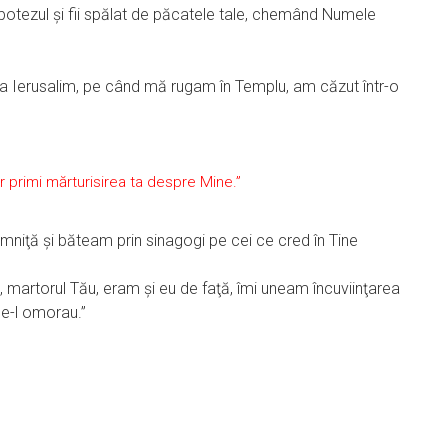
botezul şi fii spălat de păcatele tale, chemând Numele
la Ierusalim, pe când mă rugam în Templu, am căzut într-o
or primi mărturisirea ta despre Mine.”
mniţă şi băteam prin sinagogi pe cei ce cred în Tine
n, martorul Tău, eram şi eu de faţă, îmi uneam încuviinţarea
ce-l omorau.”
”