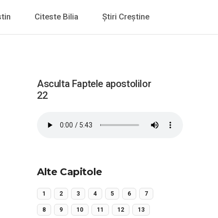
tin
Citeste Bilia
Știri Creștine
Asculta Faptele apostolilor
22
Alte Capitole
1
2
3
4
5
6
7
8
9
10
11
12
13