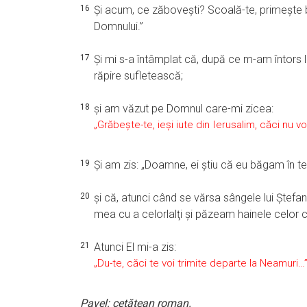
16
Şi acum, ce zăboveşti? Scoală-te, primeşte 
Domnului.”
17
Şi mi s-a întâmplat că, după ce m-am întors 
răpire sufletească;
18
şi am văzut pe Domnul care-mi zicea:
„Grăbeşte-te, ieşi iute din Ierusalim, căci nu v
19
Şi am zis: „Doamne, ei ştiu că eu băgam în te
20
şi că, atunci când se vărsa sângele lui Ştefa
mea cu a celorlalţi şi păzeam hainele celor 
21
Atunci El mi-a zis:
„Du-te, căci te voi trimite departe la Neamuri…
Pavel: cetăţean roman.