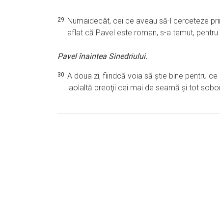
29
Numaidecât, cei ce aveau să-l cerceteze prin
aflat că Pavel este roman, s-a temut, pentru 
Pavel înaintea Sinedriului.
30
A doua zi, fiindcă voia să ştie bine pentru ce
laolaltă preoţii cei mai de seamă şi tot soboru