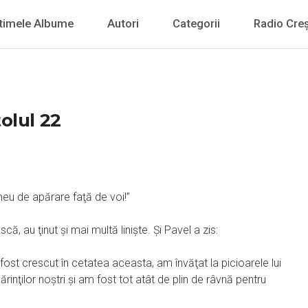
timele Albume
Autori
Categorii
Radio Creș
olul 22
 meu de apărare faţă de voi!”
ă, au ţinut şi mai multă linişte. Şi Pavel a zis:
m fost crescut în cetatea aceasta, am învăţat la picioarele lui
ţilor noştri şi am fost tot atât de plin de râvnă pentru