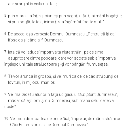
aur şi argint în vistieriile tale;
5
prin marea ta înţelepciune şi prin negoţul tău ţi-ai mărit bogăţiile,
şi prin bogăţiile tale, inima ţi s-a îngâmfat foarte mult.”
6
De aceea, aşa vorbeşte Domnul Dumnezeu: „Pentru că îţi dai
ifose ca şi când ai fi Dumnezeu,
7
iată că voi aduce împotriva ta nişte străini, pe cele mai
asupritoare dintre popoare, care vor scoate sabia împotriva
înţelepciunii tale strălucitoare şi-ţi vor pângări frumuseţea.
8
Te vor arunca în groapă, şi vei muri ca cei ce cad străpunşi de
lovituri, în mijlocul mărilor.
9
Vei mai zice tu atunci în faţa ucigaşului tău: „Sunt Dumnezeu”,
măcar că eşti om, şi nu Dumnezeu, sub mâna celui ce te va
ucide?
10
Vei muri de moartea celor netăiaţi împrejur, de mâna străinilor!
Căci Eu am vorbit, zice Domnul Dumnezeu.”