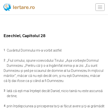
Ezechiel, Capitolul 28
1
Cuvântul Domnului mi-a vorbit astfel:
2
„Fiul omului, spune voievodului Tirului: „Aşa vorbeşte Domnul
Dumnezeu: „Pentru că ţi s-a îngâmfat inima şi ai zis: „Eu sunt
Dumnezeu şi şed pe scaunul de domnie al lui Dumnezeu în mijlocul
mărilor”, măcar că nu eşti decât om, şi nu eşti Dumnezeu, măcar
că îţi dai ifose ca şi când ai fi Dumnezeu.
3
Iată că eşti mai înţelept decât Daniel, nicio taină nu este ascunsă
de tine;
4
prin înţelepciunea şi priceperea ta ţi-ai făcut avere şi ţi-ai grămădit