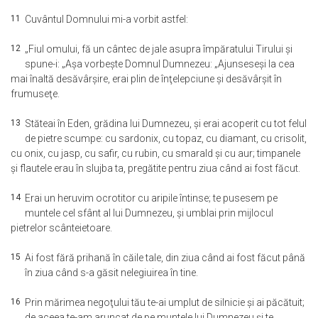
11
Cuvântul Domnului mi-a vorbit astfel:
12
„Fiul omului, fă un cântec de jale asupra împăratului Tirului şi
spune-i: „Aşa vorbeşte Domnul Dumnezeu: „Ajunseseşi la cea
mai înaltă desăvârşire, erai plin de înţelepciune şi desăvârşit în
frumuseţe.
13
Stăteai în Eden, grădina lui Dumnezeu, şi erai acoperit cu tot felul
de pietre scumpe: cu sardonix, cu topaz, cu diamant, cu crisolit,
cu onix, cu jasp, cu safir, cu rubin, cu smarald şi cu aur; timpanele
şi flautele erau în slujba ta, pregătite pentru ziua când ai fost făcut.
14
Erai un heruvim ocrotitor cu aripile întinse; te pusesem pe
muntele cel sfânt al lui Dumnezeu, şi umblai prin mijlocul
pietrelor scânteietoare.
15
Ai fost fără prihană în căile tale, din ziua când ai fost făcut până
în ziua când s-a găsit nelegiuirea în tine.
16
Prin mărimea negoţului tău te-ai umplut de silnicie şi ai păcătuit;
de aceea te-am aruncat de pe muntele lui Dumnezeu şi te