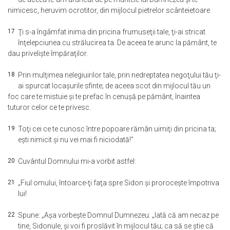
nimicesc, heruvim ocrotitor, din mijlocul pietrelor scânteietoare.
17
Ţi s-a îngâmfat inima din pricina frumuseţii tale, ţi-ai stricat
înţelepciunea cu strălucirea ta. De aceea te arunc la pământ, te
dau privelişte împăraţilor.
18
Prin mulţimea nelegiuirilor tale, prin nedreptatea negoţului tău ţi-
ai spurcat locaşurile sfinte; de aceea scot din mijlocul tău un
foc care te mistuie şi te prefac în cenuşă pe pământ, înaintea
tuturor celor ce te privesc.
19
Toţi cei ce te cunosc între popoare rămân uimiţi din pricina ta;
eşti nimicit şi nu vei mai fi niciodată!”
20
Cuvântul Domnului mi-a vorbit astfel:
21
„Fiul omului, întoarce-ţi faţa spre Sidon şi proroceşte împotriva
lui!
22
Spune: „Aşa vorbeşte Domnul Dumnezeu: „Iată că am necaz pe
tine, Sidonule, şi voi fi proslăvit în mijlocul tău; ca să se ştie că