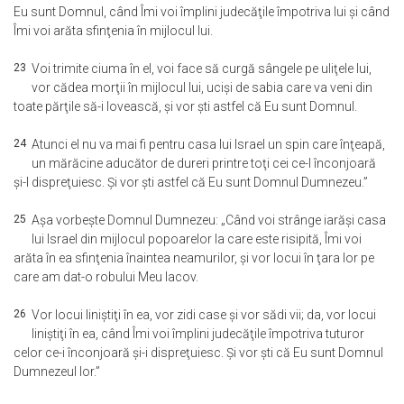
Eu sunt Domnul, când Îmi voi împlini judecăţile împotriva lui şi când
Îmi voi arăta sfinţenia în mijlocul lui.
23
Voi trimite ciuma în el, voi face să curgă sângele pe uliţele lui,
vor cădea morţii în mijlocul lui, ucişi de sabia care va veni din
toate părţile să-i lovească, şi vor şti astfel că Eu sunt Domnul.
24
Atunci el nu va mai fi pentru casa lui Israel un spin care înţeapă,
un mărăcine aducător de dureri printre toţi cei ce-l înconjoară
şi-l dispreţuiesc. Şi vor şti astfel că Eu sunt Domnul Dumnezeu.”
25
Aşa vorbeşte Domnul Dumnezeu: „Când voi strânge iarăşi casa
lui Israel din mijlocul popoarelor la care este risipită, Îmi voi
arăta în ea sfinţenia înaintea neamurilor, şi vor locui în ţara lor pe
care am dat-o robului Meu Iacov.
26
Vor locui liniştiţi în ea, vor zidi case şi vor sădi vii; da, vor locui
liniştiţi în ea, când Îmi voi împlini judecăţile împotriva tuturor
celor ce-i înconjoară şi-i dispreţuiesc. Şi vor şti că Eu sunt Domnul
Dumnezeul lor.”