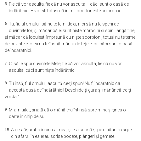
5
Fie că vor asculta, fie că nu vor asculta – căci sunt o casă de
îndărătnici – vor şti totuşi că în mijlocul lor este un proroc.
6
Tu, fiu al omului, să nu te temi de ei, nici să nu te sperii de
cuvintele lor; şi măcar că ei sunt nişte mărăcini şi spini lângă tine,
şi măcar că locuieşti împreună cu nişte scorpioni, totuşi nu te teme
de cuvintele lor şi nu te înspăimânta de feţele lor, căci sunt o casă
de îndărătnici.
7
Ci să le spui cuvintele Mele, fie că vor asculta, fie că nu vor
asculta; căci sunt nişte îndărătnici!
8
Tu însă, fiul omului, ascultă ce-ţi spun! Nu fi îndărătnic ca
această casă de îndărătnici! Deschide-ţi gura şi mănâncă ce-ţi
voi da!”
9
M-am uitat, şi iată că o mână era întinsă spre mine şi ţinea o
carte în chip de sul.
10
A desfăşurat-o înaintea mea, şi era scrisă şi pe dinăuntru şi pe
din afară; în ea erau scrise bocete, plângeri şi gemete.