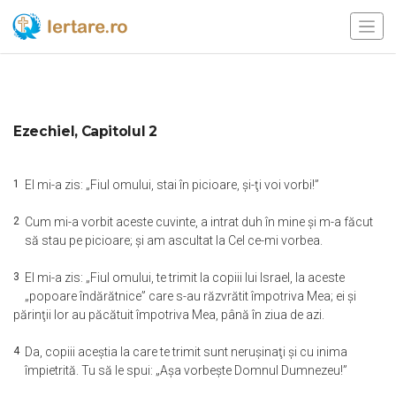
Ezechiel, Capitolul 2
1
El mi-a zis: „Fiul omului, stai în picioare, şi-ţi voi vorbi!”
2
Cum mi-a vorbit aceste cuvinte, a intrat duh în mine şi m-a făcut
să stau pe picioare; şi am ascultat la Cel ce-mi vorbea.
3
El mi-a zis: „Fiul omului, te trimit la copiii lui Israel, la aceste
„popoare îndărătnice” care s-au răzvrătit împotriva Mea; ei şi
părinţii lor au păcătuit împotriva Mea, până în ziua de azi.
4
Da, copiii aceştia la care te trimit sunt neruşinaţi şi cu inima
împietrită. Tu să le spui: „Aşa vorbeşte Domnul Dumnezeu!”