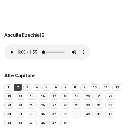
Asculta Ezechiel 2
Alte Capitole
1
2
3
4
5
6
7
8
9
10
11
12
13
14
15
16
17
18
19
20
21
22
23
24
25
26
27
28
29
30
31
32
33
34
35
36
37
38
39
40
41
42
43
44
45
46
47
48