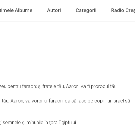
timele Albume
Autori
Categorii
Radio Creș
u pentru faraon; şi fratele tău, Aaron, va fi prorocul tău.
 tău, Aaron, va vorbi lui faraon, ca să lase pe copiii lui Israel să
ţi semnele şi minunile în ţara Egiptului.