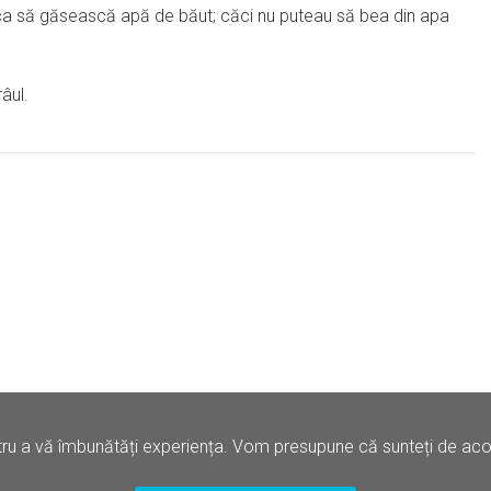
ui ca să găsească apă de băut; căci nu puteau să bea din apa
âul.
ru a vă îmbunătăți experiența. Vom presupune că sunteți de acord
Politica de Confidentialitate
Termene si Conditii