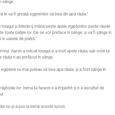
în sânge.
 că le va fi greaţă egiptenilor să bea din apa râului.”
i toiagul şi întinde-ţi mâna peste apele egiptenilor, peste râurile
ste toate bălţile lor. Ele se vor preface în sânge; şi va fi sânge în
i în vasele de piatră.”
l. Aaron a ridicat toiagul şi a lovit apele râului, sub ochii lui
ele râului s-au prefăcut în sânge.
că egiptenii nu mai puteau să bea apa râului, şi a fost sânge în
 vrăjitoriile lor. Inima lui faraon s-a împietrit şi n-a ascultat de
ul.
ar nu şi-a pus la inimă aceste lucruri.