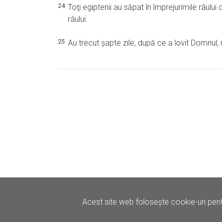
24
Toţi egiptenii au săpat în împrejurimile râul
râului.
25
Au trecut şapte zile, după ce a lovit Domnul, r
Acest site web folosește cookie-uri pent
©
Iertare.ro.
2026