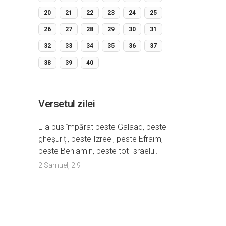
20
21
22
23
24
25
26
27
28
29
30
31
32
33
34
35
36
37
38
39
40
Versetul zilei
L-a pus împărat peste Galaad, peste
gheşuriţi, peste Izreel, peste Efraim,
peste Beniamin, peste tot Israelul.
2 Samuel, 2:9