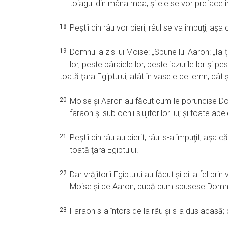
toiagul din mâna mea; şi ele se vor preface 
18
Peştii din râu vor pieri, râul se va împuţi, aşa
19
Domnul a zis lui Moise: „Spune lui Aaron: „Ia-ţ
lor, peste pâraiele lor, peste iazurile lor şi pe
toată ţara Egiptului, atât în vasele de lemn, cât ş
20
Moise şi Aaron au făcut cum le poruncise Domnu
faraon şi sub ochii slujitorilor lui; şi toate ap
21
Peştii din râu au pierit, râul s-a împuţit, aşa 
toată ţara Egiptului.
22
Dar vrăjitorii Egiptului au făcut şi ei la fel prin
Moise şi de Aaron, după cum spusese Domn
23
Faraon s-a întors de la râu şi s-a dus acasă; d