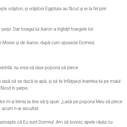
 vrăjitori, şi vrăjitorii Egiptului au făcut şi ei la fel prin
şerpi. Dar toiagul lui Aaron a înghiţit toiegele lor.
at de Moise şi de Aaron, după cum spusese Domnul.
ietrită: nu vrea să lase poporul să plece.
iasă să se ducă la apă, şi să te înfăţişezi înaintea lui pe malul
efăcut în şarpe,
lor m-a trimis la tine să-ţi spun: „Lasă pe poporul Meu să plece
ă acum n-ai ascultat.
unoaşte că Eu sunt Domnul. Am să lovesc apele râului cu