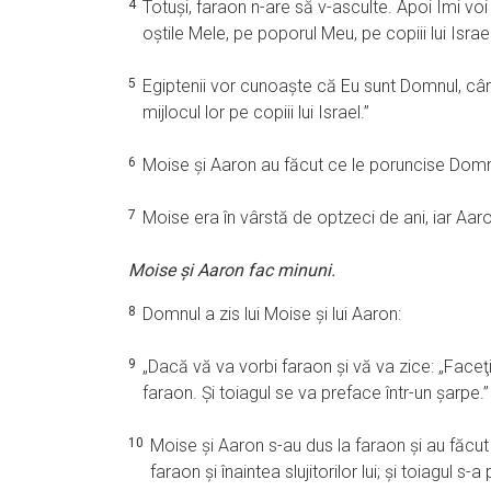
4
Totuşi, faraon n-are să v-asculte. Apoi Îmi voi
oştile Mele, pe poporul Meu, pe copiii lui Israel
5
Egiptenii vor cunoaşte că Eu sunt Domnul, cân
mijlocul lor pe copiii lui Israel.”
6
Moise şi Aaron au făcut ce le poruncise Domnu
7
Moise era în vârstă de optzeci de ani, iar Aaron
Moise şi Aaron fac minuni.
8
Domnul a zis lui Moise şi lui Aaron:
9
„Dacă vă va vorbi faraon şi vă va zice: „Faceţi o
faraon. Şi toiagul se va preface într-un şarpe.”
10
Moise şi Aaron s-au dus la faraon şi au făcut
faraon şi înaintea slujitorilor lui; şi toiagul s-