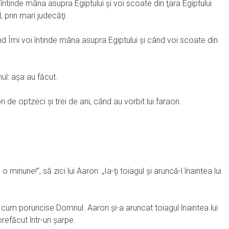
 întinde mâna asupra Egiptului şi voi scoate din ţara Egiptului
, prin mari judecăţi.
d Îmi voi întinde mâna asupra Egiptului şi când voi scoate din
l: aşa au făcut.
 de optzeci şi trei de ani, când au vorbit lui faraon.
 minune!”, să zici lui Aaron: „Ia-ţi toiagul şi aruncă-l înaintea lui
 cum poruncise Domnul. Aaron şi-a aruncat toiagul înaintea lui
a prefăcut într-un şarpe.