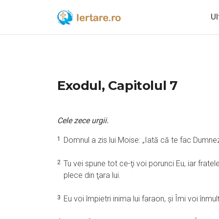
Ul
Exodul, Capitolul 7
Cele zece urgii.
1
Domnul a zis lui Moise: „Iată că te fac Dumneze
2
Tu vei spune tot ce-ţi voi porunci Eu, iar fratele
plece din ţara lui.
3
Eu voi împietri inima lui faraon, şi Îmi voi înmul