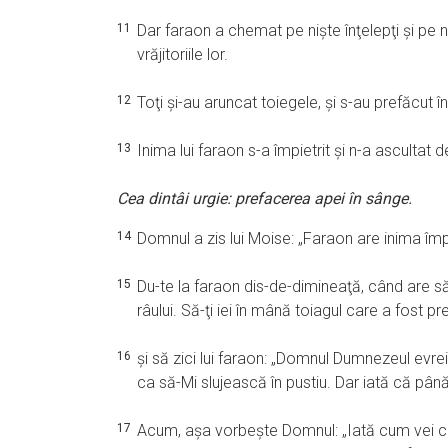
11
Dar faraon a chemat pe nişte înţelepţi şi pe nişte
vrăjitoriile lor.
12
Toţi şi-au aruncat toiegele, şi s-au prefăcut în 
13
Inima lui faraon s-a împietrit şi n-a ascult
Cea dintâi urgie: prefacerea apei în sânge.
14
Domnul a zis lui Moise: „Faraon are inima împ
15
Du-te la faraon dis-de-dimineaţă, când are să 
râului. Să-ţi iei în mână toiagul care a fost pr
16
şi să zici lui faraon: „Domnul Dumnezeul evrei
ca să-Mi slujească în pustiu. Dar iată că pân
17
Acum, aşa vorbeşte Domnul: „Iată cum vei c