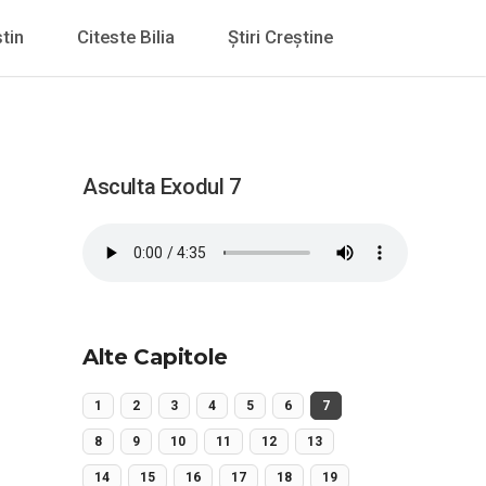
tin
Citeste Bilia
Știri Creștine
Asculta Exodul 7
Alte Capitole
1
2
3
4
5
6
7
8
9
10
11
12
13
14
15
16
17
18
19