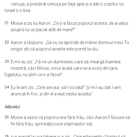
cenuşă, a presărat cenuşa pe faţa apei şi a dat-o copiilor lui
Israel s-o bea.
21
Moise a zis lui Aaron: „Ce ţi-a făcut poporul acesta, de ai adus
asupra lui un păcat atât de mare?”
22
Aaron a răspuns: „Să nu se aprindă de mânie domnul meu! Tu
singur ştii că poporul acesta este pornit la rău.
23
Ei mi-au zis: „Fă-ne un dumnezeu care să meargă înaintea
noastră; căci Moise, omul acela care ne-a scos din ţara
Egiptului, nu ştim ce s-a făcut!”
24
Eu le-am zis: „Cine are aur, să-l scoată!” Şi mi l-au dat; l-am
aruncat în foc, şi din el a ieşit viţelul acesta.”
Măcelul.
25
Moise a văzut că poporul era fără frâu, căci Aaron îl făcuse să
fie fără frâu, spre batjocura vrăjmaşilor săi;
26
s-a aşezat la uşa taberei şi a zis: „Cine este pentru Domnul să