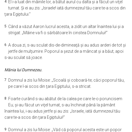
4
El i-a luat din mâinile lor, a bătut aurul cu dalta şi a făcut un viţel
turnat. Şi ei au zis: „Israele! iată dumnezeul tău care te-a scos din
ţara Egiptului.”
5
Când a văzut Aaron lucrul acesta, a zidit un altar înaintea lui şi a
strigat: „Mâine va fi o sărbătoare în cinstea Domnului!”
6
A doua zi, s-au sculat dis-de-dimineaţă şi au adus arderi de tot şi
jertfe de mulţumire. Poporul a şezut de a mâncat şi a băut; apoi
s-au sculat să joace.
Mânia lui Dumnezeu.
7
Domnul a zis lui Moise: „Scoală şi coboară-te; căci poporul tău,
pe care l-ai scos din ţara Egiptului, s-a stricat.
8
Foarte curând s-au abătut de la calea pe care le-o poruncisem
Eu; şi-au făcut un viţel turnat, s-au închinat până la pământ
înaintea lui, i-au adus jertfe şi au zis: „Israele, iată dumnezeul tău
care te-a scos din ţara Egiptului!”
9
Domnul a zis lui Moise: „Văd că poporul acesta este un popor