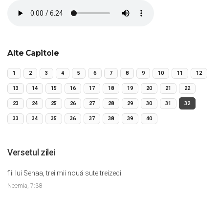
Alte Capitole
1
2
3
4
5
6
7
8
9
10
11
12
13
14
15
16
17
18
19
20
21
22
23
24
25
26
27
28
29
30
31
32
33
34
35
36
37
38
39
40
Versetul zilei
fiii lui Senaa, trei mii nouă sute treizeci.
Neemia, 7:38