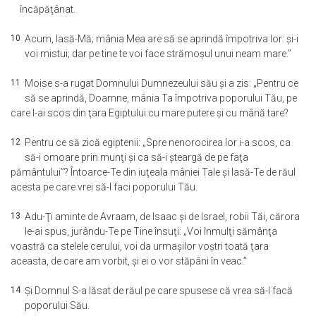
încăpăţânat.
10
Acum, lasă-Mă; mânia Mea are să se aprindă împotriva lor: şi-i
voi mistui; dar pe tine te voi face strămoşul unui neam mare.”
11
Moise s-a rugat Domnului Dumnezeului său şi a zis: „Pentru ce
să se aprindă, Doamne, mânia Ta împotriva poporului Tău, pe
care l-ai scos din ţara Egiptului cu mare putere şi cu mână tare?
12
Pentru ce să zică egiptenii: „Spre nenorocirea lor i-a scos, ca
să-i omoare prin munţi şi ca să-i şteargă de pe faţa
pământului”? Întoarce-Te din iuţeala mâniei Tale şi lasă-Te de răul
acesta pe care vrei să-l faci poporului Tău.
13
Adu-Ţi aminte de Avraam, de Isaac şi de Israel, robii Tăi, cărora
le-ai spus, jurându-Te pe Tine însuţi: „Voi înmulţi sămânţa
voastră ca stelele cerului, voi da urmaşilor voştri toată ţara
aceasta, de care am vorbit, şi ei o vor stăpâni în veac.”
14
Şi Domnul S-a lăsat de răul pe care spusese că vrea să-l facă
poporului Său.