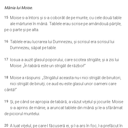
Mânia lui Moise.
15
Moise s-a întors şi s-a coborât de pe munte, cu cele două table
ale mărturiei în mână. Tablele erau scrise pe amândouă părţile,
pe o parte şi pe alta.
16
Tablele erau lucrarea lui Dumnezeu, şi scrisul era scrisul lui
Dumnezeu, săpat pe table.
17
Iosua a auzit glasul poporului, care scotea strigăte, şi a zis lui
Moise: „În tabără este un strigăt de război!”
18
Moise a răspuns: „Strigătul aceasta nu-i nici strigăt de biruitori,
nici strigăt de biruiţi; ce aud eu este glasul unor oameni care
cântă!”
19
Şi, pe când se apropia de tabără, a văzut viţelul şi jocurile. Moise
s-a aprins de mânie, a aruncat tablele din mână şi le-a sfărâmat
de piciorul muntelui.
20
A luat viţelul, pe care-l făcuseră ei, şi l-a ars în foc; l-a prefăcut în