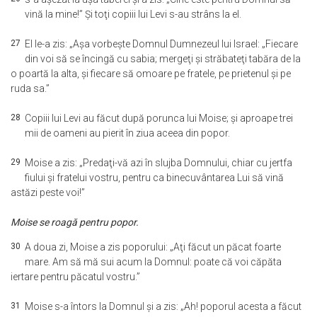
vină la mine!” Şi toţi copiii lui Levi s-au strâns la el.
27
El le-a zis: „Aşa vorbeşte Domnul Dumnezeul lui Israel: „Fiecare
din voi să se încingă cu sabia; mergeţi şi străbateţi tabăra de la
o poartă la alta, şi fiecare să omoare pe fratele, pe prietenul şi pe
ruda sa.”
28
Copiii lui Levi au făcut după porunca lui Moise; şi aproape trei
mii de oameni au pierit în ziua aceea din popor.
29
Moise a zis: „Predaţi-vă azi în slujba Domnului, chiar cu jertfa
fiului şi fratelui vostru, pentru ca binecuvântarea Lui să vină
astăzi peste voi!”
Moise se roagă pentru popor.
30
A doua zi, Moise a zis poporului: „Aţi făcut un păcat foarte
mare. Am să mă sui acum la Domnul: poate că voi căpăta
iertare pentru păcatul vostru.”
31
Moise s-a întors la Domnul şi a zis: „Ah! poporul acesta a făcut