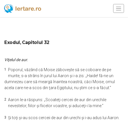
Exodul, Capitolul 32
Viţelul de aur.
1
Poporul, văzând că Moise zăboveşte să se coboare de pe
munte, s-a strâns în jurul lui Aaron şi i-a zis: „Haide! fă-ne un
dumnezeu care să meargă înaintea noastră; căci Moise, omul
acela care ne-a scos din ţara Egiptului, nu ştim ce s-a făcut.”
2
Aaron le-a răspuns: „Scoateţi cerceii de aur din urechile
nevestelor, fiilor şi fiicelor voastre, şi aduceţi-i la mine.”
3
Şi toţi şi-au scos cerceii de aur din urechi şi i-au adus lui Aaron.