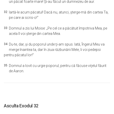
un păcat foarte mare! Şi-au făcut un dumnezeu de aur.
32
Iartă-le acum păcatul! Dacă nu, atunci, şterge-mă din cartea Ta,
pe care ai scris-o!”
33
Domnul a zis lui Moise: „Pe cel ce a păcătuit împotriva Mea, pe
acela îl voi şterge din cartea Mea.
34
Du-te, dar, şi du poporul unde ţi-am spus. Iată, Îngerul Meu va
merge înaintea ta, dar în ziua răzbunării Mele, îi voi pedepsi
pentru păcatul lor!”
35
Domnul a lovit cu urgie poporul, pentru că făcuse viţelul făurit
de Aaron.
Asculta Exodul 32