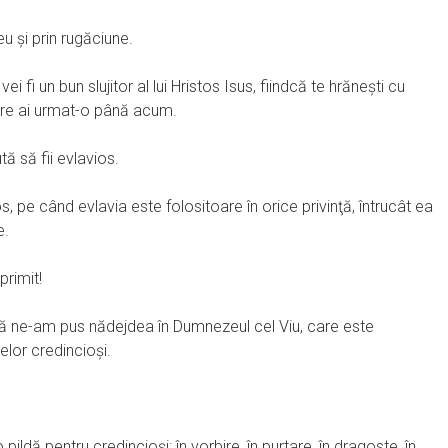
eu şi prin rugăciune.
ei fi un bun slujitor al lui Hristos Isus, fiindcă te hrăneşti cu
 care ai urmat-o până acum.
ă să fii evlavios.
 pe când evlavia este folositoare în orice privinţă, întrucât ea
e.
primit!
că ne-am pus nădejdea în Dumnezeul cel Viu, care este
elor credincioşi.
 pildă pentru credincioşi: în vorbire, în purtare, în dragoste, în