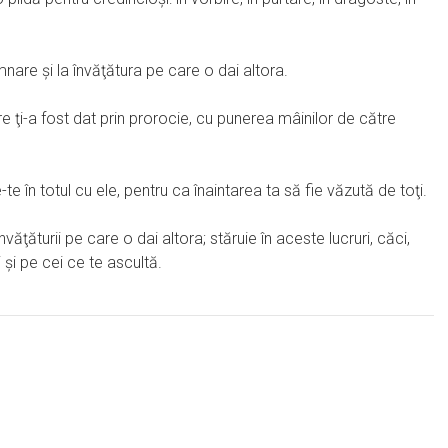
mnare şi la învăţătura pe care o dai altora.
re ţi-a fost dat prin prorocie, cu punerea mâinilor de către
te în totul cu ele, pentru ca înaintarea ta să fie văzută de toţi.
nvăţăturii pe care o dai altora; stăruie în aceste lucruri, căci,
 şi pe cei ce te ascultă.