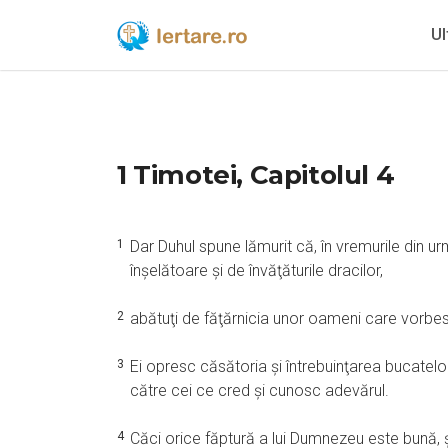
Ul
1 Timotei, Capitolul 4
1
Dar Duhul spune lămurit că, în vremurile din u
înşelătoare şi de învăţăturile dracilor,
2
abătuţi de făţărnicia unor oameni care vorbesc 
3
Ei opresc căsătoria şi întrebuinţarea bucatel
către cei ce cred şi cunosc adevărul.
4
Căci orice făptură a lui Dumnezeu este bună, ş