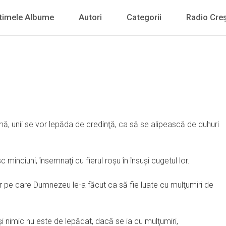
timele Albume
Autori
Categorii
Radio Creș
rmă, unii se vor lepăda de credinţă, ca să se alipească de duhuri
minciuni, însemnaţi cu fierul roşu în însuşi cugetul lor.
or pe care Dumnezeu le-a făcut ca să fie luate cu mulţumiri de
i nimic nu este de lepădat, dacă se ia cu mulţumiri,