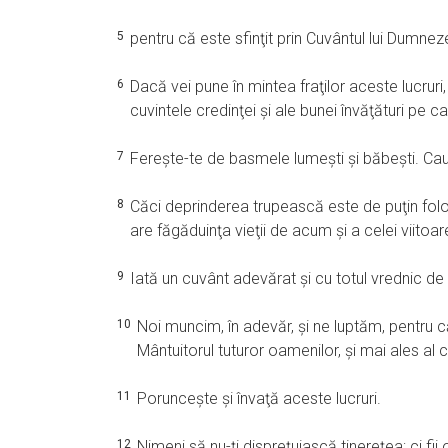
5
pentru că este sfinţit prin Cuvântul lui Dumnez
6
Dacă vei pune în mintea fraţilor aceste lucruri, v
cuvintele credinţei şi ale bunei învăţături pe
7
Fereşte-te de basmele lumeşti şi băbeşti. Caut
8
Căci deprinderea trupească este de puţin folos,
are făgăduinţa vieţii de acum şi a celei viitoar
9
Iată un cuvânt adevărat şi cu totul vrednic de 
10
Noi muncim, în adevăr, şi ne luptăm, pentru 
Mântuitorul tuturor oamenilor, şi mai ales al c
11
Porunceşte şi învaţă aceste lucruri.
12
Nimeni să nu-ţi dispreţuiască tinereţea; ci fii o