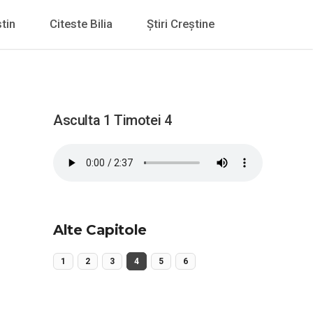
tin
Citeste Bilia
Știri Creștine
Asculta 1 Timotei 4
Alte Capitole
1
2
3
4
5
6