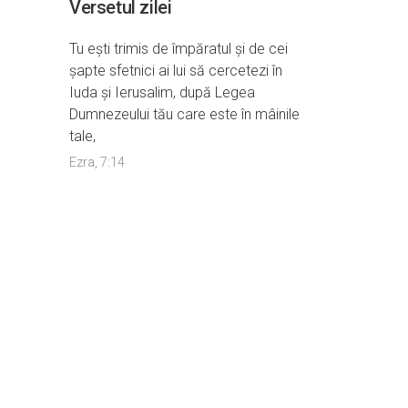
Versetul zilei
Tu eşti trimis de împăratul şi de cei
şapte sfetnici ai lui să cercetezi în
Iuda şi Ierusalim, după Legea
Dumnezeului tău care este în mâinile
tale,
Ezra, 7:14