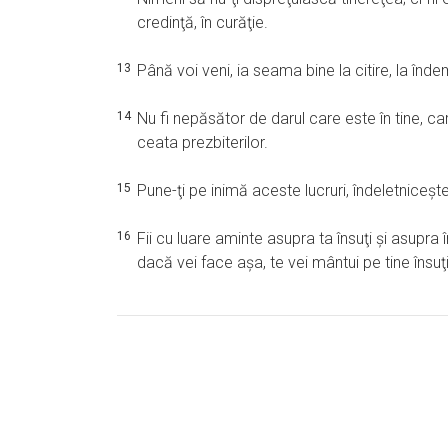
credinţă, în curăţie.
13
Până voi veni, ia seama bine la citire, la înde
14
Nu fi nepăsător de darul care este în tine, ca
ceata prezbiterilor.
15
Pune-ţi pe inimă aceste lucruri, îndeletniceşte-
16
Fii cu luare aminte asupra ta însuţi şi asupra î
dacă vei face aşa, te vei mântui pe tine însuţi