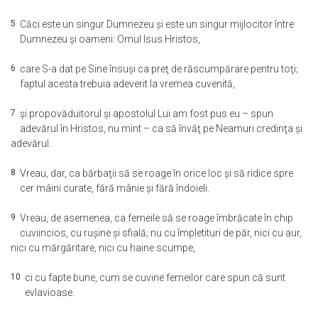
5
Căci este un singur Dumnezeu şi este un singur mijlocitor între
Dumnezeu şi oameni: Omul Isus Hristos,
6
care S-a dat pe Sine însuşi ca preţ de răscumpărare pentru toţi;
faptul acesta trebuia adeverit la vremea cuvenită,
7
şi propovăduitorul şi apostolul Lui am fost pus eu – spun
adevărul în Hristos, nu mint – ca să învăţ pe Neamuri credinţa şi
adevărul.
8
Vreau, dar, ca bărbaţii să se roage în orice loc şi să ridice spre
cer mâini curate, fără mânie şi fără îndoieli.
9
Vreau, de asemenea, ca femeile să se roage îmbrăcate în chip
cuviincios, cu ruşine şi sfială; nu cu împletituri de păr, nici cu aur,
nici cu mărgăritare, nici cu haine scumpe,
10
ci cu fapte bune, cum se cuvine femeilor care spun că sunt
evlavioase.