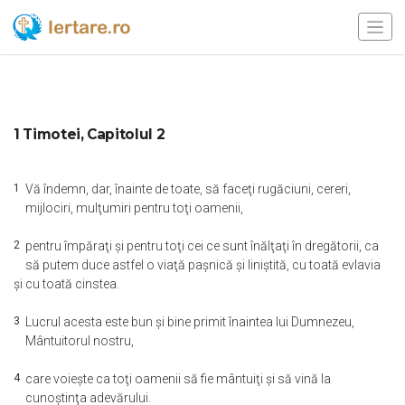
1 Timotei, Capitolul 2
1
Vă îndemn, dar, înainte de toate, să faceţi rugăciuni, cereri,
mijlociri, mulţumiri pentru toţi oamenii,
2
pentru împăraţi şi pentru toţi cei ce sunt înălţaţi în dregătorii, ca
să putem duce astfel o viaţă paşnică şi liniştită, cu toată evlavia
şi cu toată cinstea.
3
Lucrul acesta este bun şi bine primit înaintea lui Dumnezeu,
Mântuitorul nostru,
4
care voieşte ca toţi oamenii să fie mântuiţi şi să vină la
cunoştinţa adevărului.