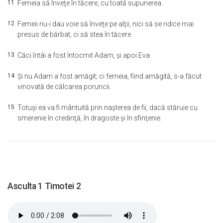
11
Femeia să înveţe în tăcere, cu toată supunerea.
12
Femeii nu-i dau voie să înveţe pe alţii, nici să se ridice mai
presus de bărbat, ci să stea în tăcere.
13
Căci întâi a fost întocmit Adam, şi apoi Eva.
14
Şi nu Adam a fost amăgit; ci femeia, fiind amăgită, s-a făcut
vinovată de călcarea poruncii.
15
Totuşi ea va fi mântuită prin naşterea de fii, dacă stăruie cu
smerenie în credinţă, în dragoste şi în sfinţenie.
Asculta 1 Timotei 2