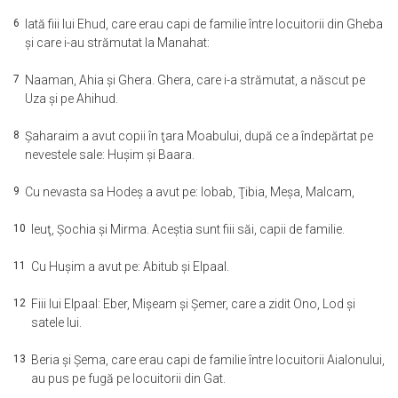
6
Iată fiii lui Ehud, care erau capi de familie între locuitorii din Gheba
şi care i-au strămutat la Manahat:
7
Naaman, Ahia şi Ghera. Ghera, care i-a strămutat, a născut pe
Uza şi pe Ahihud.
8
Şaharaim a avut copii în ţara Moabului, după ce a îndepărtat pe
nevestele sale: Huşim şi Baara.
9
Cu nevasta sa Hodeş a avut pe: Iobab, Ţibia, Meşa, Malcam,
10
Ieuţ, Şochia şi Mirma. Aceştia sunt fiii săi, capii de familie.
11
Cu Huşim a avut pe: Abitub şi Elpaal.
12
Fiii lui Elpaal: Eber, Mişeam şi Şemer, care a zidit Ono, Lod şi
satele lui.
13
Beria şi Şema, care erau capi de familie între locuitorii Aialonului,
au pus pe fugă pe locuitorii din Gat.