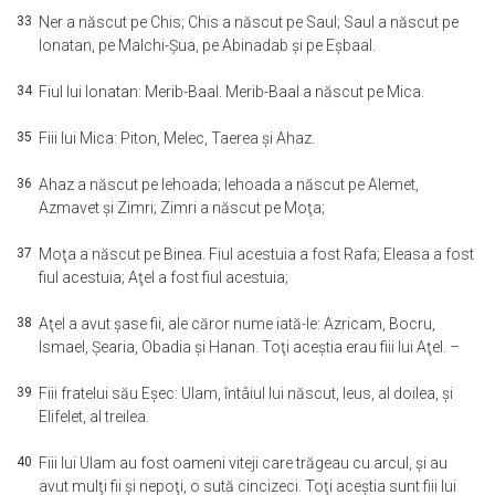
33
Ner a născut pe Chis; Chis a născut pe Saul; Saul a născut pe
Ionatan, pe Malchi-Şua, pe Abinadab şi pe Eşbaal.
34
Fiul lui Ionatan: Merib-Baal. Merib-Baal a născut pe Mica.
35
Fiii lui Mica: Piton, Melec, Taerea şi Ahaz.
36
Ahaz a născut pe Iehoada; Iehoada a născut pe Alemet,
Azmavet şi Zimri; Zimri a născut pe Moţa;
37
Moţa a născut pe Binea. Fiul acestuia a fost Rafa; Eleasa a fost
fiul acestuia; Aţel a fost fiul acestuia;
38
Aţel a avut şase fii, ale căror nume iată-le: Azricam, Bocru,
Ismael, Şearia, Obadia şi Hanan. Toţi aceştia erau fiii lui Aţel. –
39
Fiii fratelui său Eşec: Ulam, întâiul lui născut, Ieus, al doilea, şi
Elifelet, al treilea.
40
Fiii lui Ulam au fost oameni viteji care trăgeau cu arcul, şi au
avut mulţi fii şi nepoţi, o sută cincizeci. Toţi aceştia sunt fiii lui