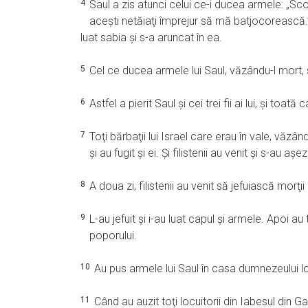
4
Saul a zis atunci celui ce-i ducea armele: „S
aceşti netăiaţi împrejur să mă batjocorească.”
luat sabia şi s-a aruncat în ea.
5
Cel ce ducea armele lui Saul, văzându-l mort, s-
6
Astfel a pierit Saul şi cei trei fii ai lui, şi toată 
7
Toţi bărbaţii lui Israel care erau în vale, văzând
şi au fugit şi ei. Şi filistenii au venit şi s-au aş
8
A doua zi, filistenii au venit să jefuiască morţii
9
L-au jefuit şi i-au luat capul şi armele. Apoi au t
poporului.
10
Au pus armele lui Saul în casa dumnezeului lor
11
Când au auzit toţi locuitorii din Iabesul din Gal