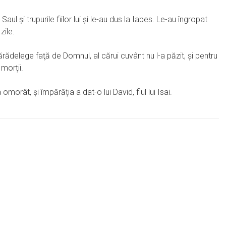
i Saul şi trupurile fiilor lui şi le-au dus la Iabes. Le-au îngropat
zile.
ărădelege faţă de Domnul, al cărui cuvânt nu l-a păzit, şi pentru
morţii.
orât, şi împărăţia a dat-o lui David, fiul lui Isai.