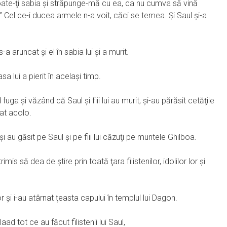
coate-ţi sabia şi străpunge-mă cu ea, ca nu cumva să vină
 Cel ce-i ducea armele n-a voit, căci se temea. Şi Saul şi-a
a aruncat şi el în sabia lui şi a murit.
casa lui a pierit în acelaşi timp.
 fuga şi văzând că Saul şi fiii lui au murit, şi-au părăsit cetăţile
ezat acolo.
 şi au găsit pe Saul şi pe fiii lui căzuţi pe muntele Ghilboa.
rimis să dea de ştire prin toată ţara filistenilor, idolilor lor şi
 şi i-au atârnat ţeasta capului în templul lui Dagon.
aad tot ce au făcut filistenii lui Saul,