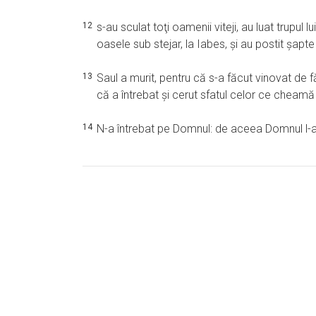
12
s-au sculat toţi oamenii viteji, au luat trupul lu
oasele sub stejar, la Iabes, şi au postit şapte 
13
Saul a murit, pentru că s-a făcut vinovat de f
că a întrebat şi cerut sfatul celor ce cheamă 
14
N-a întrebat pe Domnul: de aceea Domnul l-a om