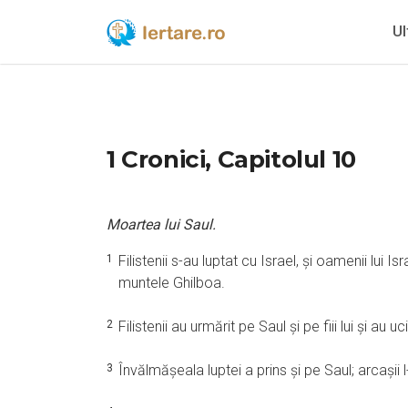
Ul
1 Cronici, Capitolul 10
Moartea lui Saul.
1
Filistenii s-au luptat cu Israel, şi oamenii lui Is
muntele Ghilboa.
2
Filistenii au urmărit pe Saul şi pe fiii lui şi au 
3
Învălmăşeala luptei a prins şi pe Saul; arcaşii l-