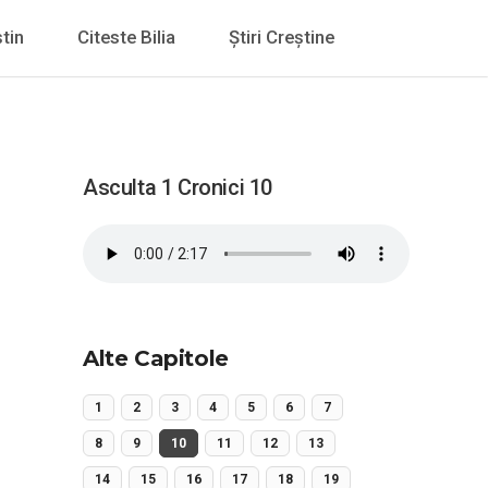
tin
Citeste Bilia
Știri Creștine
Asculta 1 Cronici 10
Alte Capitole
1
2
3
4
5
6
7
8
9
10
11
12
13
14
15
16
17
18
19