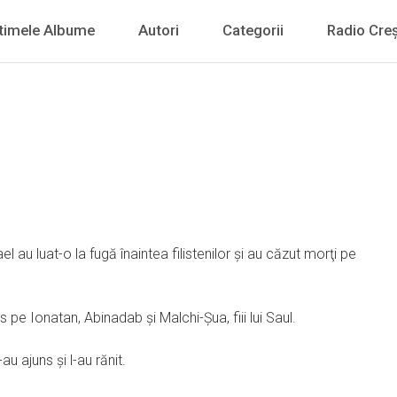
timele Albume
Autori
Categorii
Radio Creș
rael au luat-o la fugă înaintea filistenilor şi au căzut morţi pe
ucis pe Ionatan, Abinadab şi Malchi-Şua, fiii lui Saul.
au ajuns şi l-au rănit.