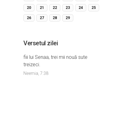
20
21
22
23
24
25
26
27
28
29
Versetul zilei
fiii lui Senaa, trei mii nouă sute
treizeci.
Neemia, 7:38