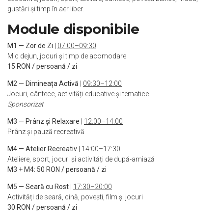
gustări și timp în aer liber.
Module disponibile
M1 — Zor de Zi
|
07:00–09:30
Mic dejun, jocuri și timp de acomodare
15 RON / persoană / zi
M2 — Dimineața Activă
|
09:30–12:00
Jocuri, cântece, activități educative și tematice
Sponsorizat
M3 — Prânz și Relaxare
|
12:00–14:00
Prânz și pauză recreativă
M4 — Atelier Recreativ
|
14:00–17:30
Ateliere, sport, jocuri și activități de după-amiază
M3 + M4: 50 RON / persoană / zi
M5 — Seară cu Rost
|
17:30–20:00
Activități de seară, cină, povești, film și jocuri
30 RON / persoană / zi