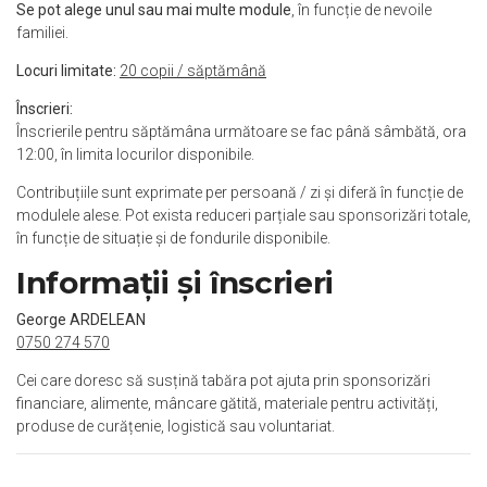
Se pot alege unul sau mai multe module
, în funcție de nevoile
familiei.
Locuri limitate:
20 copii / săptămână
Înscrieri:
Înscrierile pentru săptămâna următoare se fac până sâmbătă, ora
12:00, în limita locurilor disponibile.
Contribuțiile sunt exprimate per persoană / zi și diferă în funcție de
modulele alese. Pot exista reduceri parțiale sau sponsorizări totale,
în funcție de situație și de fondurile disponibile.
Informații și înscrieri
George ARDELEAN
0750 274 570
Cei care doresc să susțină tabăra pot ajuta prin sponsorizări
financiare, alimente, mâncare gătită, materiale pentru activități,
produse de curățenie, logistică sau voluntariat.