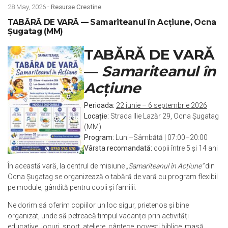
28 May, 2026 -
Resurse Crestine
TABĂRĂ DE VARĂ — Samariteanul în Acțiune, Ocna
Șugatag (MM)
TABĂRĂ DE VARĂ
—
Samariteanul în
Acțiune
Perioada:
22 iunie – 6 septembrie 2026
Locație:
Strada Ilie Lazăr 29, Ocna Șugatag
(MM)
Program:
Luni–Sâmbătă | 07:00–20:00
Vârsta recomandată:
copii între 5 și 14 ani
În această vară, la centrul de misiune
„Samariteanul în Acțiune”
din
Ocna Șugatag se organizează o tabără de vară cu program flexibil
pe module, gândită pentru copii și familii.
Ne dorim să oferim copiilor un loc sigur, prietenos și bine
organizat, unde să petreacă timpul vacanței prin activități
educative, jocuri, sport, ateliere, cântece, povești biblice, masă,