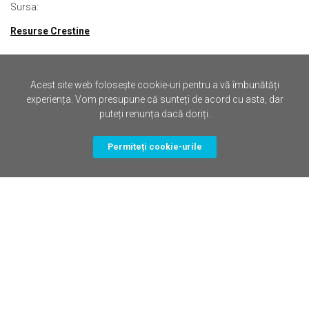
Sursa:
Resurse Crestine
Acest site web folosește cookie-uri pentru a vă îmbunătăți
experiența. Vom presupune că sunteți de acord cu asta, dar
Altele de la Resurse Crestine
puteți renunța dacă doriți.
Poezii creștine de Dionisie Giuchici - Domnul, nu eu! - volumul I
Permiteți cookie-urile
„De ce nu acum?” – Turneu în România - 2026 cu Laura Bretan și
pastorul Luigi Mițoi
Seminarul Biblic „Cercetați Scripturile” - Biserica Filadelfia Ineu -
Cultul Adunările Lui Dumnezeu din România
TABĂRĂ DE VARĂ — Samariteanul în Acțiune, Ocna Șugatag (MM)
Campania „Doi Bănuți pe zi”