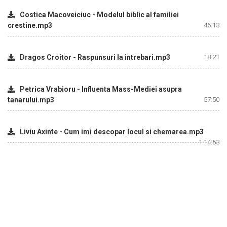
Costica Macoveiciuc - Modelul biblic al familiei
crestine.mp3
46:13
Dragos Croitor - Raspunsuri la intrebari.mp3
18:21
Petrica Vrabioru - Influenta Mass-Mediei asupra
tanarului.mp3
57:50
Liviu Axinte - Cum imi descopar locul si chemarea.mp3
1:14:53