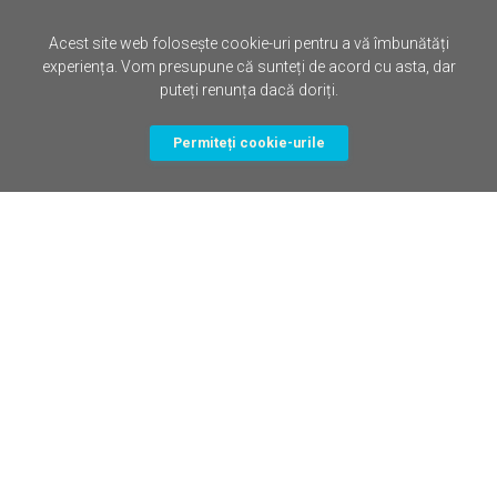
Acest site web folosește cookie-uri pentru a vă îmbunătăți
experiența. Vom presupune că sunteți de acord cu asta, dar
puteți renunța dacă doriți.
Permiteți cookie-urile
12 Oct, 2025 in
Poezii Creștine
Comoara (2010)
Natan